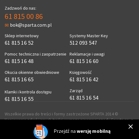
Zadzwoń do nas:
61 815 00 86
bok@sparta.com.pl
Sklep internetowy
Systemy Master Key
61 815 16 52
512 093 547
Pomoc techniczna i zaopatrzenie
Reklamacje i uwagi
61 815 16 48
61 815 16 60
Okucia okienne obwiedniowe
Księgowość
61 815 16 65
61 815 16 42
Zarząd
Klamki i kontrola dostępu
61 815 16 54
61 815 16 55
Wszelkie prawa do treści i formy zastrzeżone SPARTA 2014 ©
Kopiowanie zdjęć i innych treści wymaga pisemnej zgody Sparta sp. z
o.o.
Przejdź na
wersję mobilną
realizacja
ecreo.eu