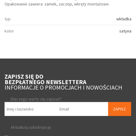
Opakowanie zawiera: zamek, zaczep, wkręty montażowe.
typ
wkładka
kolor
satyna
ZAPISZ SIĘ DO
BEZPŁATNEGO NEWSLETTERA
INFORMACJE O PROMOCJACH I NOWOŚCIACH
Dlaczego warto się zapisać?
ZAPISZ
Aktualizuj subskrypcję