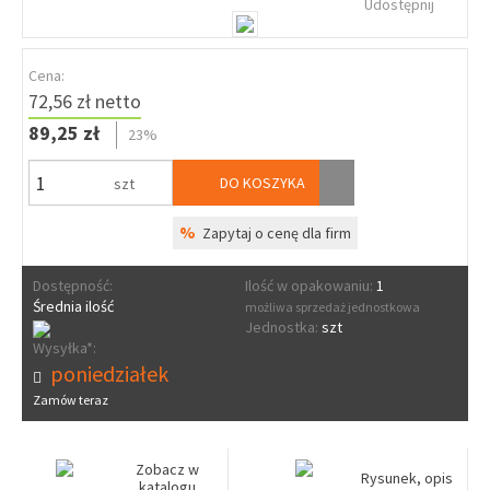
Udostępnij
Cena:
72,56 zł netto
89,25 zł
23%
DO KOSZYKA
szt
%
Zapytaj o cenę dla firm
Dostępność:
Ilość w opakowaniu:
1
Średnia ilość
możliwa sprzedaż jednostkowa
Jednostka:
szt
Wysyłka*:
poniedziałek
Zamów teraz
Zobacz w
Rysunek, opis
katalogu