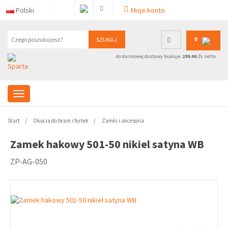
Polski
Moje konto
0
SZUKAJ
do darmowej dostawy brakuje:
299.00
ZŁ netto
Start
Okucia do bram i furtek
Zamki i akcesoria
Zamek hakowy 501-50 nikiel satyna WB
ZP-AG-050