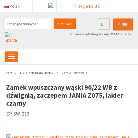
Polski
Moje konto
0
SZUKAJ
do darmowej dostawy brakuje:
299.00
ZŁ netto
Start
Okucia do bram i furtek
Zamki i akcesoria
Zamek wpuszczany wąski 90/22 WB z
dźwignią, zaczepem JANIA Z075, lakier
czarny
ZP-SW-213