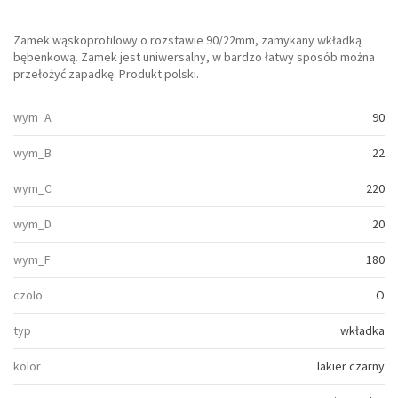
Zamek wąskoprofilowy o rozstawie 90/22mm, zamykany wkładką
bębenkową. Zamek jest uniwersalny, w bardzo łatwy sposób można
przełożyć zapadkę. Produkt polski.
wym_A
90
wym_B
22
wym_C
220
wym_D
20
wym_F
180
czolo
O
typ
wkładka
kolor
lakier czarny