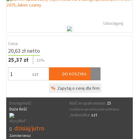
Udostępnij
Cena:
20,63 zł netto
25,37 zł
23%
DO KOSZYKA
szt
%
Zapytaj o cenę dla firm
Dostępność:
Ilość w opakowaniu:
25
Duża ilość
możliwa sprzedaż jednostkowa
Jednostka:
szt
Wysyłka*:
dzisiaj/jutro
Zamów teraz