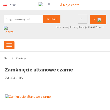
Polski
Moje konto
0
SZUKAJ
do darmowej dostawy brakuje:
299.00
ZŁ netto
Start
Zawiasy
Zamknięcie altanowe czarne
ZA-GA-105