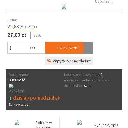
Udostępnij
Cena:
22,63 zł netto
27,83 zł
23%
DO KOSZYKA
szt
%
Zapytaj o cenę dla firm
Dostępność:
Ilość w opakowaniu:
10
Duża ilość
możliwa sprzedaż jednostkowa
Jednostka:
szt
Wysyłka*:
dzisiaj/poniedziałek
Zamów teraz
Zobacz w
Rysunek, opis
katalogu