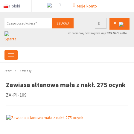
Polski
Moje konto
0
SZUKAJ
do darmowej dostawy brakuje:
299.00
ZŁ netto
Start
Zawiasy
Zawiasa altanowa mała z nakł. 275 ocynk
ZA-PI-109