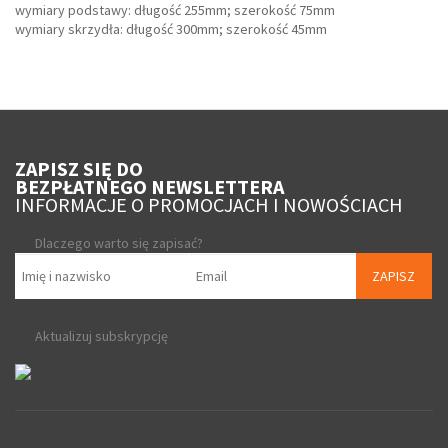
wymiary podstawy: długość 255mm; szerokość 75mm
wymiary skrzydła: długość 300mm; szerokość 45mm
ZAPISZ SIĘ DO
BEZPŁATNEGO NEWSLETTERA
INFORMACJE O PROMOCJACH I NOWOŚCIACH
Dlaczego warto się zapisać?
ZAPISZ
Aktualizuj subskrypcję