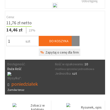
Udostępnij
Cena:
11,76 zł netto
14,46 zł
23%
DO KOSZYKA
szt
%
Zapytaj o cenę dla firm
Dostępność:
Ilość w opakowaniu:
10
Duża ilość
możliwa sprzedaż jednostkowa
Jednostka:
szt
Wysyłka*:
poniedziałek
Zamów teraz
Zobacz w
Rysunek, opis
katalogu