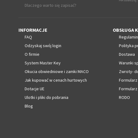
Dlaczego warto się zapisać?
INFORMACJE
OBSŁUGA K
FAQ
Regulamin
Odzyskaj swój login
Polityka p
O firmie
Dostawa
System Master Key
Warunki s
Okucia obwiedniowe i zamki MACO
Zwroty- d
Jak kupować w cenach hurtowych
Formularz
Dotacje UE
Formularz
Ulotki i pliki do pobrania
RODO
Blog