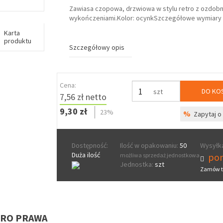
Zawiasa czopowa, drzwiowa w stylu retro z ozdob
wykończeniami.Kolor: ocynkSzczegółowe wymiary w
Karta
produktu
Szczegółowy opis
Cena:
DO KO
szt
7,56 zł netto
9,30 zł
23%
%
Zapytaj o 
Dostępność:
Ilość w opakowaniu:
50
Wysyłka
Duża ilość
pon
możliwa sprzedaż jednostkowa
Jednostka:
szt
Zamów t
TRO PRAWA