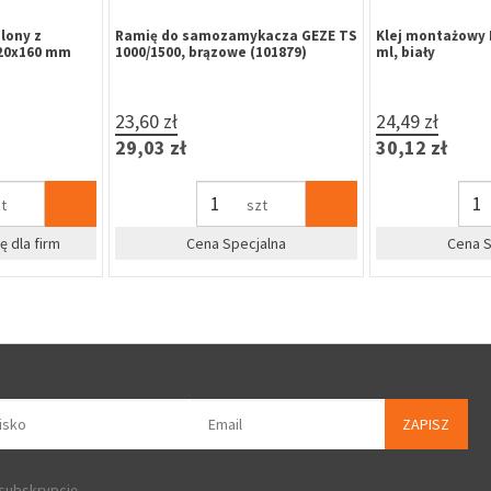
ony z
Ramię do samozamykacza GEZE TS
Klej montażowy M
0x160 mm
1000/1500, brązowe (101879)
ml, biały
23,60 zł
24,49 zł
29,03 zł
30,12 zł
szt
dla firm
Cena Specjalna
Cena Sp
ZAPISZ
 subskrypcję