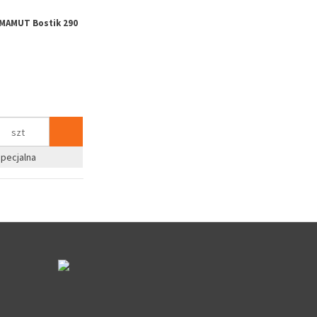
AMUT Bostik 290
Gałko-gałka drzwiowa obrotowa
Skrzynka na l
GAMAR 90 WB czarna
15,31 zł
116,76 zł
18,83 zł
143,61 zł
szt
szt
%
Zapyta
%
ecjalna
Zapytaj o cenę dla firm