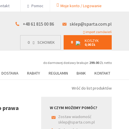
KOSZYK
ntakt
Pomoc
Moje konto / Logowanie
0
15 00 86
0
SCHOWEK
0,00 ZŁ
+48 61 815 00 86
sklep@sparta.com.pl
import zamówień
KOSZYK
0
0
SCHOWEK
0,00 ZŁ
do darmowej dostawy brakuje:
299.00
ZŁ netto
DOSTAWA
RABATY
REGULAMIN
BANK
KONTAKT
Wróć do list produktów
o prawa
W CZYM MOŻEMY POMÓC?
Zostaw wiadomość
sklep@sparta.com.pl