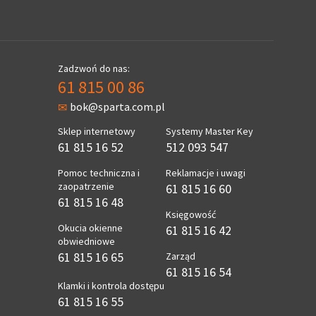
Zadzwoń do nas:
61 815 00 86
bok@sparta.com.pl
Sklep internetowy
Systemy Master Key
61 815 16 52
512 093 547
Pomoc techniczna i
Reklamacje i uwagi
zaopatrzenie
61 815 16 60
61 815 16 48
Księgowość
Okucia okienne
61 815 16 42
obwiedniowe
61 815 16 65
Zarząd
61 815 16 54
Klamki i kontrola dostępu
61 815 16 55