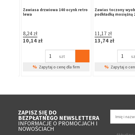
 ocynk
Zawiasa drzwiowa 140 ocynk retro
Zawias toczony wyobl
lewa
podkładką mosiężną 2
8,24 zł
11,17 zł
10,14 zł
13,74 zł
szt
szt
%
%
irm
Zapytaj o cenę dla firm
Zapytaj o cenę 
ZAPISZ SIĘ DO
BEZPŁATNEGO NEWSLETTERA
INFORMACJE O PROMOCJACH I
NOWOŚCIACH
Aktualizuj