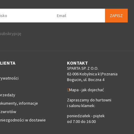
ZAPISZ
 subskrypcję
LIENTA
KONTAKT
SPARTA SP. Z O.O.
62-006 Kobylnica k\Poznania
rywatności
Bogucin, ul. Boczna 4
Mapa - jak dojechać
przedaży
Zapraszamy do hurtowni
okumenty, informacje
i salonu klamek:
 zwrotów
poniedziałek - piątek
 niezgodności w dostawie
od 7.00 do 16.00