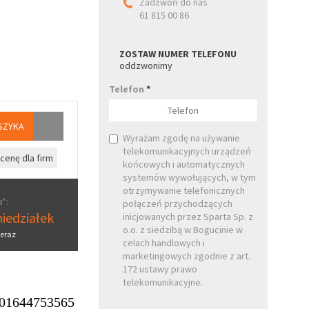
Zadzwoń do nas
61 815 00 86
ZOSTAW NUMER TELEFONU
oddzwonimy
Telefon
*
SZYKA
Wyrażam zgodę na używanie
telekomunikacyjnych urządzeń
cenę dla firm
końcowych i automatycznych
systemów wywołujących, w tym
otrzymywanie telefonicznych
*:
połączeń przychodzących
iedziałek
inicjowanych przez Sparta Sp. z
o.o. z siedzibą w Bogucinie w
eraz
celach handlowych i
marketingowych zgodnie z art.
172 ustawy prawo
telekomunikacyjne.
01644753565