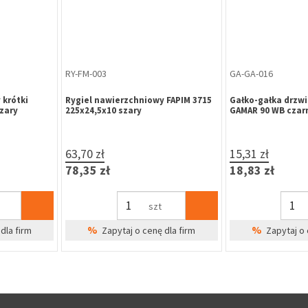
ZA-ME-012
KL-CH-271
olką, profil
Zatrzask balkonowy z rolką, profil
Pochwyt-klamka 
al / Decco
okienny Brugmann / Veka
14307 92/204/32 c
śruby)
7,63 zł
75,96 zł
Br
9,38 zł
93,43 zł
%
Zapytaj o 
szt
%
dla firm
Zapytaj o cenę dla firm