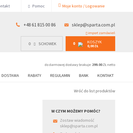
KOSZYK
ntakt
Pomoc
Moje konto / Logowanie
0
15 00 86
0
SCHOWEK
0,00 ZŁ
+48 61 815 00 86
sklep@sparta.com.pl
import zamówień
KOSZYK
0
0
SCHOWEK
0,00 ZŁ
do darmowej dostawy brakuje:
299.00
ZŁ netto
DOSTAWA
RABATY
REGULAMIN
BANK
KONTAKT
Wróć do list produktów
W CZYM MOŻEMY POMÓC?
Zostaw wiadomość
sklep@sparta.com.pl