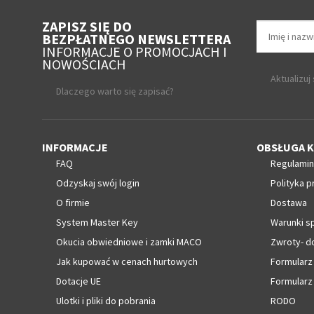
ZAPISZ SIĘ DO
BEZPŁATNEGO NEWSLETTERA
INFORMACJE O PROMOCJACH I
NOWOŚCIACH
Aktualizuj
Dlaczego warto się zapisać?
INFORMACJE
OBSŁUGA K
FAQ
Regulamin
Odzyskaj swój login
Polityka p
O firmie
Dostawa
System Master Key
Warunki s
Okucia obwiedniowe i zamki MACO
Zwroty- d
Jak kupować w cenach hurtowych
Formularz
Dotacje UE
Formularz
Ulotki i pliki do pobrania
RODO