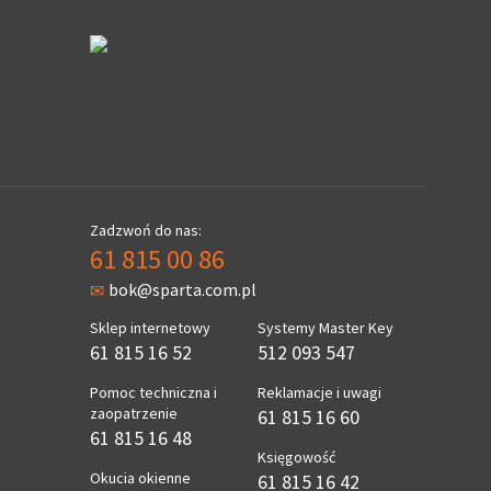
Zadzwoń do nas:
61 815 00 86
bok@sparta.com.pl
Sklep internetowy
Systemy Master Key
61 815 16 52
512 093 547
Pomoc techniczna i
Reklamacje i uwagi
zaopatrzenie
61 815 16 60
61 815 16 48
Księgowość
Okucia okienne
61 815 16 42