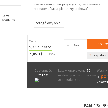
Zawiasa wierzchnia przykręcana, tworzywowa.
Producent: "Metalplast-Częstochowa"
Karta
produktu
Szczegółowy opis
Cena:
DO KO
szt
5,73 zł netto
7,05 zł
23%
%
Zapytaj o 
Dostępność:
Ilość w opakowaniu:
50
Wysyłka
Duża ilość
pon
możliwa sprzedaż jednostkowa
Jednostka:
szt
Zamów t
EAN-13:
59