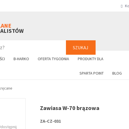
Ko
SZUKAJ
+48 61 8
LANE
NALISTÓW
SZUKAJ
ŚCI
B-HARKO
OFERTA TYGODNIA
PRODUKTY DLA
SPARTA POINT
BLOG
kręcane
Zawiasa W-70 brązowa
ZA-CZ-031
Udostępnij