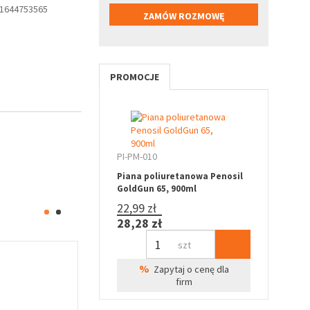
1644753565
PROMOCJE
PI-PM-010
Piana poliuretanowa Penosil
GoldGun 65, 900ml
22,99 zł
28,28 zł
szt
%
Zapytaj o cenę dla
firm