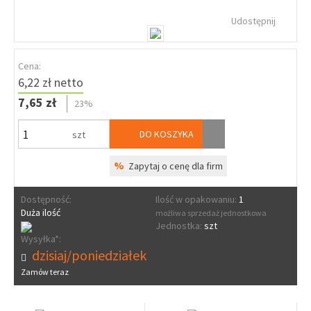
Udostępnij
Cena:
6,22 zł netto
7,65 zł
23%
DO KOSZYKA
szt
%
Zapytaj o cenę dla firm
Dostępność:
Ilość w opakowaniu:
1
Duża ilość
możliwa sprzedaż jednostkowa
Jednostka:
szt
Wysyłka*:
dzisiaj/poniedziałek
Zamów teraz