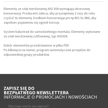
Elementy ze stali nierdzewnej AISI 304 wymagają okresowej
konserwacji. Producent zaleca, aby przynajmniej 2 razy do roku
czyścić te elementy środkiem konserwującym np.BO-SL-960, aby
zapobiec pojawieniu się ognisk korozji.
System balustrad do samodzielnego montażu. Elementy wykonane
ze stali nierdzewnej szlifowanej, typ AISI304.
Dobór elementów przedstawiono w pliku PDF.
Po kliknięciu na numer, program automatycznie przejdzie do
odpowiedniej grupy produktów.
ZAPISZ SIĘ DO
BEZPŁATNEGO NEWSLETTERA
INFORMACJE O PROMOCJACH I NOWOŚCIACH
Dlaczego warto się zapisać?