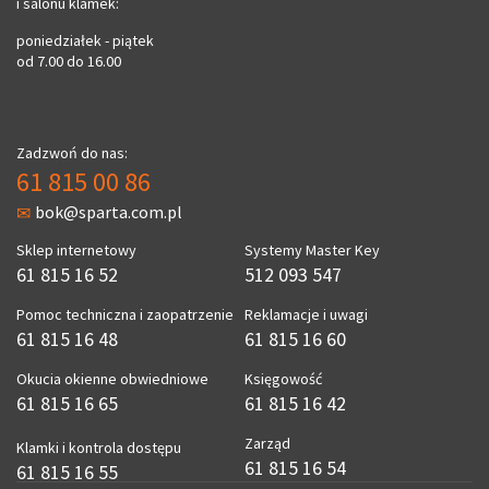
i salonu klamek:
poniedziałek - piątek
od 7.00 do 16.00
Zadzwoń do nas:
61 815 00 86
bok@sparta.com.pl
Sklep internetowy
Systemy Master Key
61 815 16 52
512 093 547
Pomoc techniczna i zaopatrzenie
Reklamacje i uwagi
61 815 16 48
61 815 16 60
Okucia okienne obwiedniowe
Księgowość
61 815 16 65
61 815 16 42
Zarząd
Klamki i kontrola dostępu
61 815 16 54
61 815 16 55