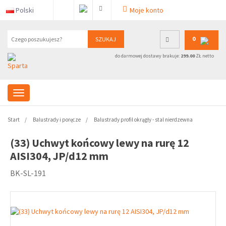
Polski
Moje konto
0
SZUKAJ
do darmowej dostawy brakuje:
299.00
ZŁ netto
Start
Balustrady i poręcze
Balustrady profil okrągły - stal nierdzewna
(33) Uchwyt końcowy lewy na rurę 12
AISI304, JP/d12 mm
BK-SL-191