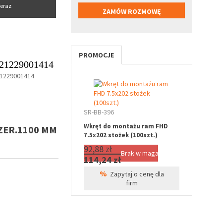
eraz
PROMOCJE
21229001414
1229001414
SR-BB-396
Wkręt do montażu ram FHD
SZER.1100 MM
7.5x202 stożek (100szt.)
92,88 zł
Brak w magazynie
114,24 zł
%
Zapytaj o cenę dla
firm