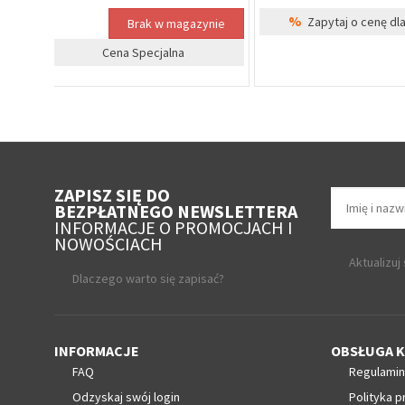
%
irm
Cena Specjalna
Zapytaj o cenę 
ZAPISZ SIĘ DO
BEZPŁATNEGO NEWSLETTERA
INFORMACJE O PROMOCJACH I
NOWOŚCIACH
Aktualizuj
Dlaczego warto się zapisać?
INFORMACJE
OBSŁUGA K
FAQ
Regulamin
Odzyskaj swój login
Polityka p