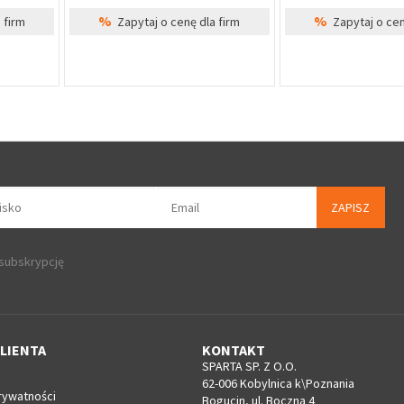
dla firm
Brak w magazynie
Cena Sp
%
Zapytaj o cenę dla firm
ZAPISZ
 subskrypcję
LIENTA
KONTAKT
SPARTA SP. Z O.O.
62-006 Kobylnica k\Poznania
rywatności
Bogucin, ul. Boczna 4