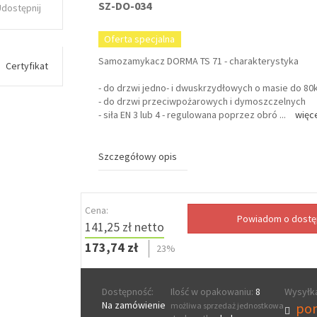
SZ-DO-034
Udostępnij
Oferta specjalna
Samozamykacz DORMA TS 71 - charakterystyka
Certyfikat
- do drzwi jedno- i dwuskrzydłowych o masie do 80
- do drzwi przeciwpożarowych i dymoszczelnych
- siła EN 3 lub 4 - regulowana poprzez obró
...
więc
Szczegółowy opis
Cena:
141,25 zł netto
173,74 zł
23%
Dostępność:
Ilość w opakowaniu:
8
Wysyłka
Na zamówienie
pon
możliwa sprzedaż jednostkowa