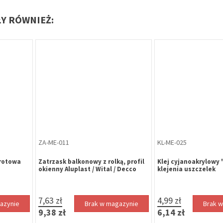
ŁY RÓWNIEŻ:
Oferta specjalna
ZP-CZ-972
KL-DO-050
kier czarny
Zamek główny naprawczy 72/65 do
Klamka bezpiecz
zamka wielopunktowego
8100, trzpień 8 mm
Metalplast-Częstochowa bez czoła
okrągłą na wkładkę
ocynk biały uniwersalny
nierdzewna (ppoż.
(90050055010)
170,02 zł
magazynie
46,99 zł
Bra
209,12 zł
57,80 zł