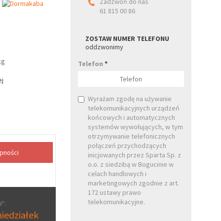
Zadzwoń do nas
61 815 00 86
ZOSTAW NUMER TELEFONU
oddzwonimy
kg
Telefon
*
ej
Wyrażam zgodę na używanie
telekomunikacyjnych urządzeń
końcowych i automatycznych
systemów wywołujących, w tym
otrzymywanie telefonicznych
połączeń przychodzących
inicjowanych przez Sparta Sp. z
o.o. z siedzibą w Bogucinie w
celach handlowych i
marketingowych zgodnie z art.
172 ustawy prawo
telekomunikacyjne.
*:
iedziałek