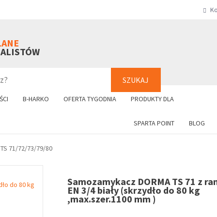
Ko
SZUKAJ
+48 61 8
LANE
NALISTÓW
SZUKAJ
ŚCI
B-HARKO
OFERTA TYGODNIA
PRODUKTY DLA
SPARTA POINT
BLOG
S 71/72/73/79/80
Samozamykacz DORMA TS 71 z ra
EN 3/4 biały (skrzydło do 80 kg
,max.szer.1100 mm )