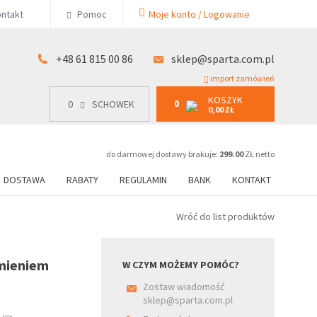
KOSZYK
ntakt
Pomoc
Moje konto / Logowanie
0
15 00 86
0
SCHOWEK
0,00 ZŁ
+48 61 815 00 86
sklep@sparta.com.pl
import zamówień
KOSZYK
0
0
SCHOWEK
0,00 ZŁ
do darmowej dostawy brakuje:
299.00
ZŁ netto
DOSTAWA
RABATY
REGULAMIN
BANK
KONTAKT
Wróć do list produktów
mieniem
W CZYM MOŻEMY POMÓC?
Zostaw wiadomość
sklep@sparta.com.pl