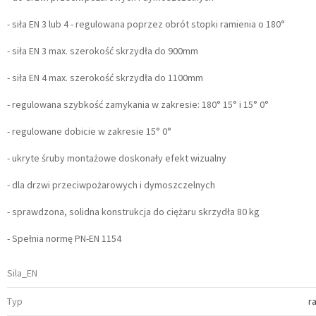
- siła EN 3 lub 4 - regulowana poprzez obrót stopki ramienia o 180°
- siła EN 3 max. szerokość skrzydła do 900mm
- siła EN 4 max. szerokość skrzydła do 1100mm
- regulowana szybkość zamykania w zakresie: 180° 15° i 15° 0°
- regulowane dobicie w zakresie 15° 0°
- ukryte śruby montażowe doskonały efekt wizualny
- dla drzwi przeciwpożarowych i dymoszczelnych
- sprawdzona, solidna konstrukcja do ciężaru skrzydła 80 kg
- Spełnia normę PN-EN 1154
Sila_EN
Typ
r