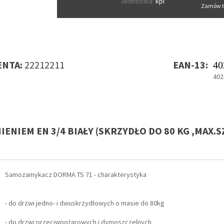
Jednostka:
kpl
Zamów t
NTA:
22212211
EAN-13:
40
402
IENIEM EN 3/4 BIAŁY (SKRZYDŁO DO 80 KG ,MAX.
Samozamykacz DORMA TS 71 - charakterystyka
- do drzwi jedno- i dwuskrzydłowych o masie do 80kg
- do drzwi przeciwpożarowych i dymoszczelnych