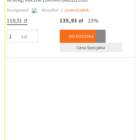
do 80 kg, max.szer.1100 mm) (00022212101)
Dostępność
Wysyłka*:
poniedziałek
110,51 zł
135,93 zł
23%
DO KOSZYKA
szt
Cena Specjalna