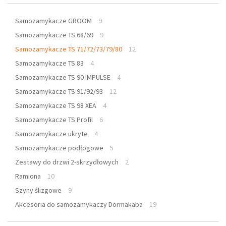
Samozamykacze GROOM
9
Samozamykacze TS 68/69
9
Samozamykacze TS 71/72/73/79/80
12
Samozamykacze TS 83
4
Samozamykacze TS 90 IMPULSE
4
Samozamykacze TS 91/92/93
12
Samozamykacze TS 98 XEA
4
Samozamykacze TS Profil
6
Samozamykacze ukryte
4
Samozamykacze podłogowe
5
Zestawy do drzwi 2-skrzydłowych
2
Ramiona
10
Szyny ślizgowe
9
Akcesoria do samozamykaczy Dormakaba
19