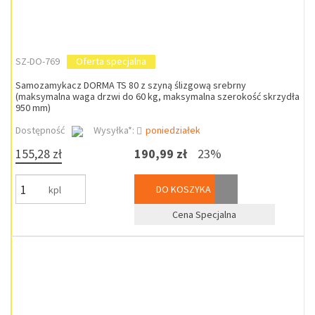
SZ-DO-769
Oferta specjalna
Samozamykacz DORMA TS 80 z szyną ślizgową srebrny
(maksymalna waga drzwi do 60 kg, maksymalna szerokość skrzydła
950 mm)
Dostępność
Wysyłka*:
poniedziałek
155,28 zł
190,99 zł
23%
DO KOSZYKA
kpl
Cena Specjalna