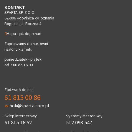
KONTAKT
SPARTA SP. Z O.O.
62-006 Kobylnica k\Poznania
Bogucin, ul. Boczna 4
Mapa - jak dojechać
Zapraszamy do hurtowni
i salonu klamek:
poniedziałek - piątek
od 7.00 do 16.00
Zadzwoń do nas:
61 815 00 86
bok@sparta.com.pl
Sklep internetowy
Systemy Master Key
61 815 16 52
512 093 547