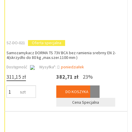
SZ-DO-021
Oferta specjalna
Samozamykacz DORMA TS 73V BCA bez ramienia srebrny EN 2-
4(skrzydło do 80 kg ,max.szer.1100 mm )
Dostępność
Wysyłka*:
poniedziałek
311,15 zł
382,71 zł
23%
DO KOSZYKA
szt
Cena Specjalna