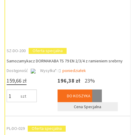
SZ-DO-200
Oferta specjalna
Samozamykacz DORMAKABA TS 79 EN 2/3/4 z ramieniem srebrny
Dostępność
Wysyłka*:
poniedziałek
159,66 zł
196,38 zł
23%
DO KOSZYKA
szt
Cena Specjalna
PL-DO-029
Oferta specjalna