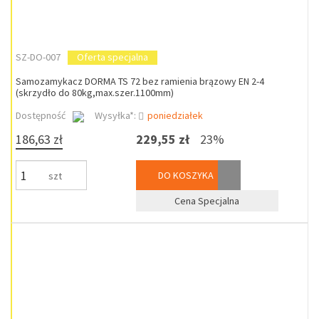
SZ-DO-007
Oferta specjalna
Samozamykacz DORMA TS 72 bez ramienia brązowy EN 2-4
(skrzydło do 80kg,max.szer.1100mm)
Dostępność
Wysyłka*:
poniedziałek
186,63 zł
229,55 zł
23%
DO KOSZYKA
szt
Cena Specjalna