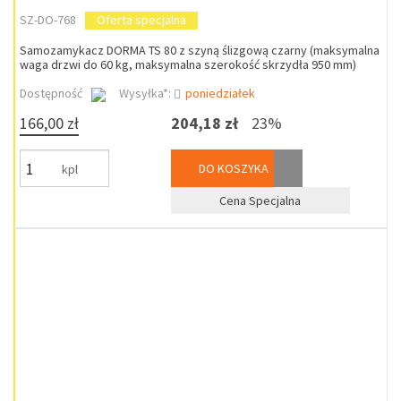
SZ-DO-768
Oferta specjalna
Samozamykacz DORMA TS 80 z szyną ślizgową czarny (maksymalna
waga drzwi do 60 kg, maksymalna szerokość skrzydła 950 mm)
Dostępność
Wysyłka*:
poniedziałek
166,00 zł
204,18 zł
23%
DO KOSZYKA
kpl
Cena Specjalna