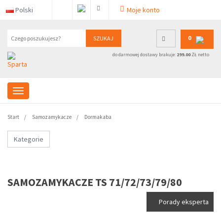
Polski
Moje konto
0
SZUKAJ
do darmowej dostawy brakuje:
299.00
ZŁ netto
Start
Samozamykacze
Dormakaba
Kategorie
SAMOZAMYKACZE TS 71/72/73/79/80
Porady eksperta