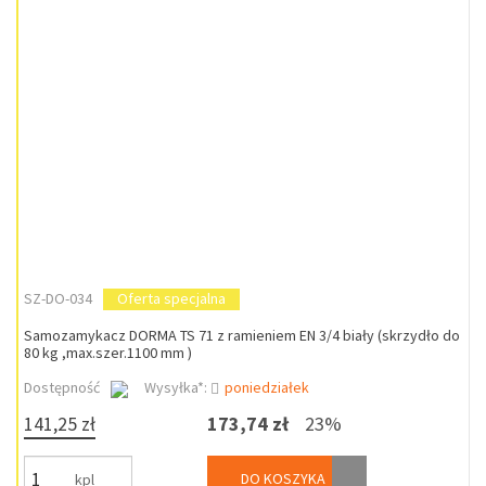
SZ-DO-034
Oferta specjalna
Samozamykacz DORMA TS 71 z ramieniem EN 3/4 biały (skrzydło do
80 kg ,max.szer.1100 mm )
Dostępność
Wysyłka*:
poniedziałek
141,25 zł
173,74 zł
23%
DO KOSZYKA
kpl