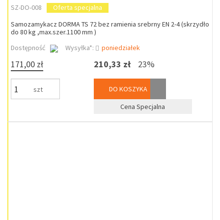
SZ-DO-008
Oferta specjalna
Samozamykacz DORMA TS 72 bez ramienia srebrny EN 2-4 (skrzydło
do 80 kg ,max.szer.1100 mm )
Dostępność
Wysyłka*:
poniedziałek
171,00 zł
210,33 zł
23%
DO KOSZYKA
szt
Cena Specjalna