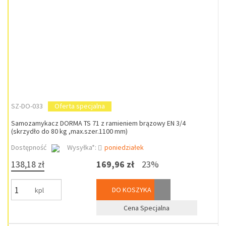
SZ-DO-033
Oferta specjalna
Samozamykacz DORMA TS 71 z ramieniem brązowy EN 3/4
(skrzydło do 80 kg ,max.szer.1100 mm)
Dostępność
Wysyłka*:
poniedziałek
138,18 zł
169,96 zł
23%
DO KOSZYKA
kpl
Cena Specjalna