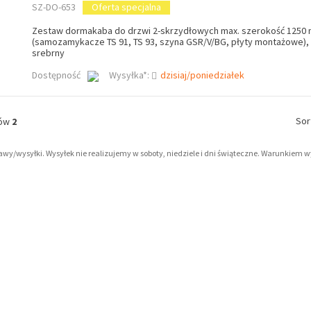
SZ-DO-653
Oferta specjalna
Zestaw dormakaba do drzwi 2-skrzydłowych max. szerokość 1250
(samozamykacze TS 91, TS 93, szyna GSR/V/BG, płyty montażowe), 
srebrny
Dostępność
Wysyłka*:
dzisiaj/poniedziałek
Sor
tów
2
tawy/wysyłki. Wysyłek nie realizujemy w soboty, niedziele i dni świąteczne. Warunkiem 