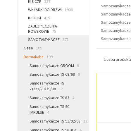
KLUCZE
337
Samozamykacz
WKŁADKI DO DRZWI
1906
Samozamykacze 
KŁÓDKI
415
Samozamykacze T
ZABEZPIECZENIA
Samozamykacze 
ROWEROWE
75
Samozamykacze 
SAMOZAMYKACZE
371
Geze
109
Dormakaba
109
Liczba produk
Samozamykacze GROOM
9
Samozamykacze TS 68/69
9
Samozamykacze TS
71/72/73/79/80
12
Samozamykacze TS 83
4
Samozamykacze TS 90
IMPULSE
4
Samozamykacze TS 91/92/93
12
Samozamykacze TS 98 XEA
4