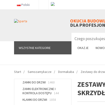
Polski
WSZYSTKIE KATEGORIE
OKUCIA BUDOW
DLA PROFESJO
WSZYSTKIE KATEGORIE
OKAZJE
NOWO
Start
Samozamykacze
Dormakaba
Zestawy do drzw
ZESTAWY
ZAMKI DO DRZWI
1460
ZAMKI ELEKTRONICZNE I
SKRZYD
KONTROLA DOSTĘPU
144
KLAMKI DO DRZWI
1858