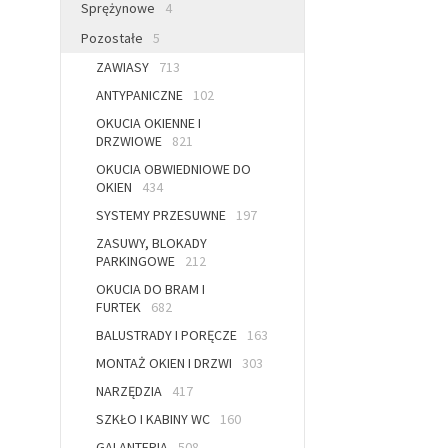
Sprężynowe
4
Pozostałe
5
ZAWIASY
713
ANTYPANICZNE
102
OKUCIA OKIENNE I
DRZWIOWE
821
OKUCIA OBWIEDNIOWE DO
OKIEN
434
SYSTEMY PRZESUWNE
197
ZASUWY, BLOKADY
PARKINGOWE
212
OKUCIA DO BRAM I
FURTEK
682
BALUSTRADY I PORĘCZE
163
MONTAŻ OKIEN I DRZWI
303
NARZĘDZIA
417
SZKŁO I KABINY WC
160
GALANTERIA
508