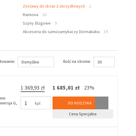
Zestawy do drzwi 2-skrzydłowych
2
Ramiona
10
Szyny ślizgowe
9
Akcesoria do samozamykaczy Dormakaba
19
towanie:
Ilość na stronie:
Domyślne
30
1 369,93 zł
1 685,01 zł
23%
 mm
wersja G,
DO KOSZYKA
kpl
Cena Specjalna