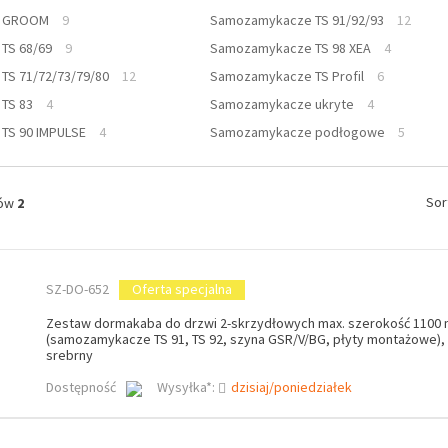
e GROOM
9
Samozamykacze TS 91/92/93
12
TS 68/69
9
Samozamykacze TS 98 XEA
4
S 71/72/73/79/80
12
Samozamykacze TS Profil
6
TS 83
4
Samozamykacze ukryte
4
TS 90 IMPULSE
4
Samozamykacze podłogowe
5
Sor
tów
2
SZ-DO-652
Oferta specjalna
Zestaw dormakaba do drzwi 2-skrzydłowych max. szerokość 1100
(samozamykacze TS 91, TS 92, szyna GSR/V/BG, płyty montażowe), 
srebrny
Dostępność
Wysyłka*:
dzisiaj/poniedziałek