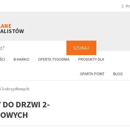
Ko
SZUKAJ
+48 61 8
LANE
NALISTÓW
SZUKAJ
ŚCI
B-HARKO
OFERTA TYGODNIA
PRODUKTY DLA
SPARTA POINT
BLOG
i 2-skrzydłowych
 DO DRZWI 2-
ŁOWYCH