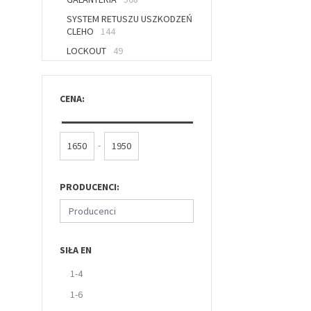
SYSTEM RETUSZU USZKODZEŃ
CLEHO
144
LOCKOUT
49
CENA:
-
PRODUCENCI:
Producenci
SIŁA EN
1-4
1-6