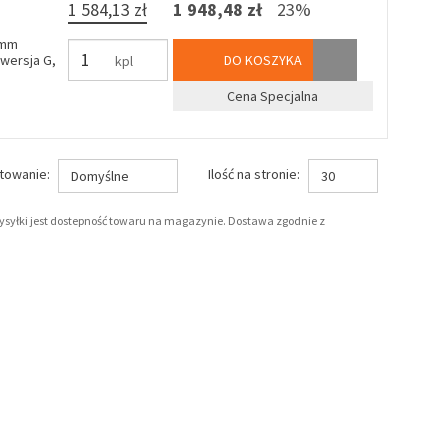
1 584,13 zł
1 948,48 zł
23%
 mm
wersja G,
DO KOSZYKA
kpl
Cena Specjalna
towanie:
Ilość na stronie:
Domyślne
30
wysyłki jest dostepność towaru na magazynie. Dostawa zgodnie z