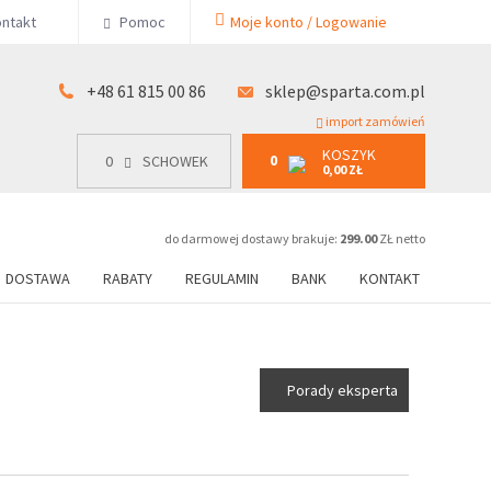
KOSZYK
ntakt
Pomoc
Moje konto / Logowanie
0
15 00 86
0
SCHOWEK
0,00 ZŁ
+48 61 815 00 86
sklep@sparta.com.pl
import zamówień
KOSZYK
0
0
SCHOWEK
0,00 ZŁ
do darmowej dostawy brakuje:
299.00
ZŁ netto
DOSTAWA
RABATY
REGULAMIN
BANK
KONTAKT
Porady eksperta