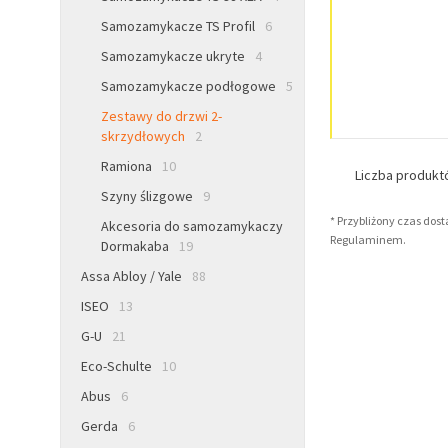
Samozamykacze TS Profil
6
Samozamykacze ukryte
4
Samozamykacze podłogowe
5
Zestawy do drzwi 2-
skrzydłowych
2
Ramiona
10
Liczba produk
Szyny ślizgowe
9
* Przybliżony czas dos
Akcesoria do samozamykaczy
Regulaminem.
Dormakaba
19
Assa Abloy / Yale
88
ISEO
13
G-U
21
Eco-Schulte
10
Abus
6
Gerda
6