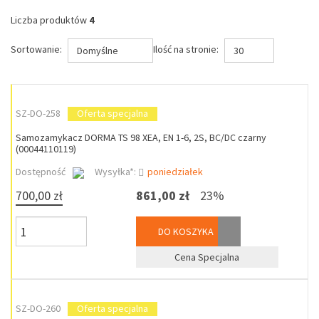
Liczba produktów
4
Sortowanie:
Ilość na stronie:
Domyślne
30
SZ-DO-258
Oferta specjalna
Samozamykacz DORMA TS 98 XEA, EN 1-6, 2S, BC/DC czarny
(00044110119)
Dostępność
Wysyłka*:
poniedziałek
700,00 zł
861,00 zł
23%
DO KOSZYKA
Cena Specjalna
SZ-DO-260
Oferta specjalna