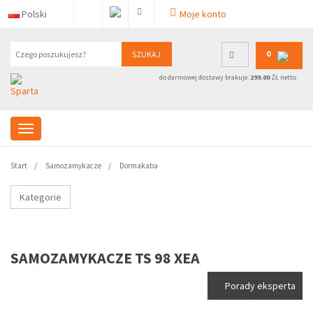
Polski
Moje konto
0
SZUKAJ
do darmowej dostawy brakuje:
299.00
ZŁ netto
Start
Samozamykacze
Dormakaba
Kategorie
SAMOZAMYKACZE TS 98 XEA
Porady eksperta