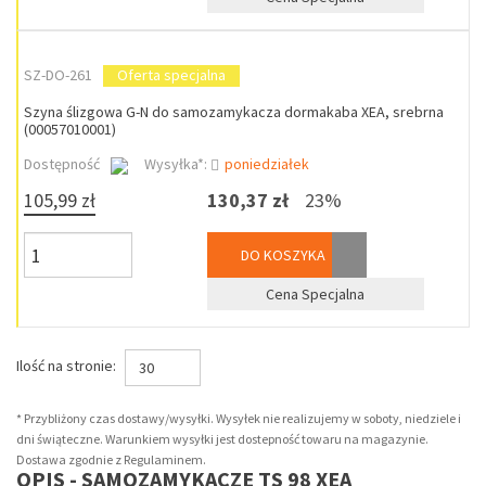
SZ-DO-261
Oferta specjalna
Szyna ślizgowa G-N do samozamykacza dormakaba XEA, srebrna
(00057010001)
Dostępność
Wysyłka*:
poniedziałek
105,99 zł
130,37 zł
23%
DO KOSZYKA
Cena Specjalna
Ilość na stronie:
30
* Przybliżony czas dostawy/wysyłki. Wysyłek nie realizujemy w soboty, niedziele i
dni świąteczne. Warunkiem wysyłki jest dostepność towaru na magazynie.
Dostawa zgodnie z Regulaminem.
OPIS - SAMOZAMYKACZE TS 98 XEA