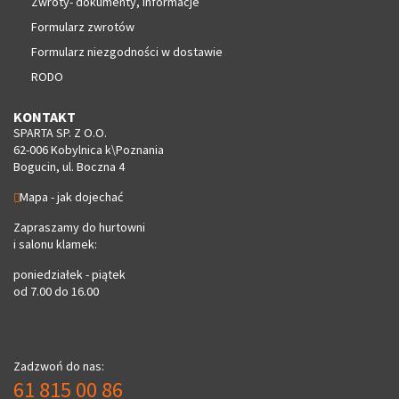
Zwroty- dokumenty, informacje
Formularz zwrotów
Formularz niezgodności w dostawie
RODO
KONTAKT
SPARTA SP. Z O.O.
62-006 Kobylnica k\Poznania
Bogucin, ul. Boczna 4
Mapa - jak dojechać
Zapraszamy do hurtowni
i salonu klamek:
poniedziałek - piątek
od 7.00 do 16.00
Zadzwoń do nas:
61 815 00 86