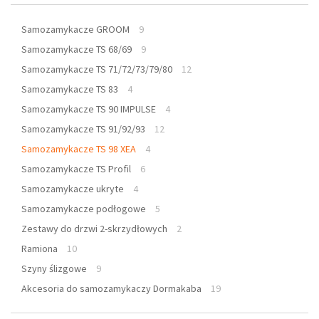
Samozamykacze GROOM
9
Samozamykacze TS 68/69
9
Samozamykacze TS 71/72/73/79/80
12
Samozamykacze TS 83
4
Samozamykacze TS 90 IMPULSE
4
Samozamykacze TS 91/92/93
12
Samozamykacze TS 98 XEA
4
Samozamykacze TS Profil
6
Samozamykacze ukryte
4
Samozamykacze podłogowe
5
Zestawy do drzwi 2-skrzydłowych
2
Ramiona
10
Szyny ślizgowe
9
Akcesoria do samozamykaczy Dormakaba
19