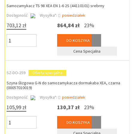
Samozamykacz TS 98 XEA EN 1-6 2S (44110101) srebrny
Dostępność
Wysyłka*:
poniedziałek
703,12 zł
864,84 zł
23%
DO KOSZYKA
Cena Specjalna
SZ-DO-259
Oferta specjalna
Szyna ślizgowa G-N do samozamykacza dormakaba XEA, czarna
(00057010019)
Dostępność
Wysyłka*:
poniedziałek
105,99 zł
130,37 zł
23%
DO KOSZYKA
Cena Specjalna