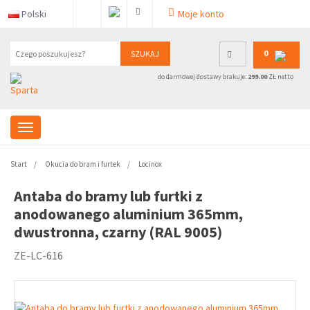
Polski
Moje konto
0
SZUKAJ
do darmowej dostawy brakuje:
299.00
ZŁ netto
Start
Okucia do bram i furtek
Locinox
Antaba do bramy lub furtki z
anodowanego aluminium 365mm,
dwustronna, czarny (RAL 9005)
ZE-LC-616