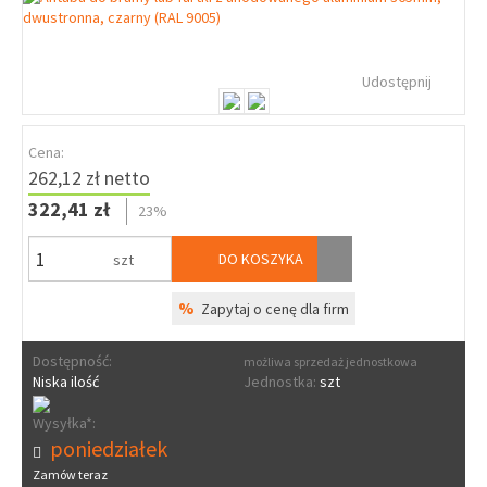
Udostępnij
Cena:
262,12 zł netto
322,41 zł
23%
DO KOSZYKA
szt
%
Zapytaj o cenę dla firm
Dostępność:
możliwa sprzedaż jednostkowa
Niska ilość
Jednostka:
szt
Wysyłka*:
poniedziałek
Zamów teraz