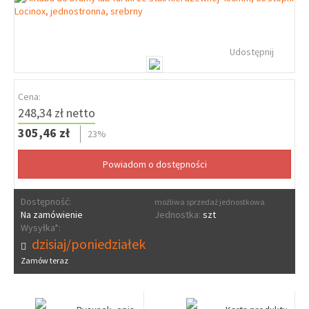
Udostępnij
Cena:
248,34 zł netto
305,46 zł
23%
Dostępność:
możliwa sprzedaż jednostkowa
Na zamówienie
Jednostka:
szt
Wysyłka*:
dzisiaj/poniedziałek
Zamów teraz