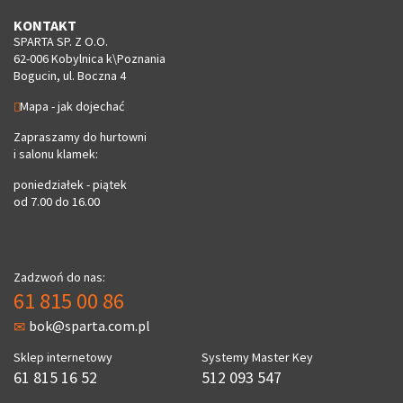
KONTAKT
SPARTA SP. Z O.O.
62-006 Kobylnica k\Poznania
Bogucin, ul. Boczna 4
Mapa - jak dojechać
Zapraszamy do hurtowni
i salonu klamek:
poniedziałek - piątek
od 7.00 do 16.00
Zadzwoń do nas:
61 815 00 86
bok@sparta.com.pl
Sklep internetowy
Systemy Master Key
61 815 16 52
512 093 547