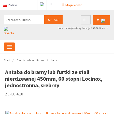
Polski
Moje konto
0
SZUKAJ
do darmowej dostawy brakuje:
299.00
ZŁ netto
Start
Okucia do bram i furtek
Locinox
Antaba do bramy lub furtki ze stali
nierdzewnej 450mm, 60 stopni Locinox,
jednostronna, srebrny
ZE-LC-610