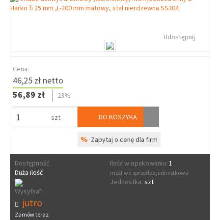
Udostępnij
Cena:
46,25 zł netto
56,89 zł
23%
DO KOSZYKA
szt
%
Zapytaj o cenę dla firm
Dostępność:
Ilość w opakowaniu:
1
Duża ilość
możliwa sprzedaż jednostkowa
Jednostka:
szt
Wysyłka*:
jutro
Zamów teraz