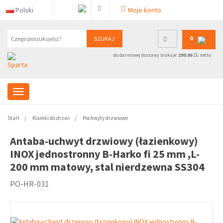
Polski
Moje konto
0
SZUKAJ
do darmowej dostawy brakuje:
299.00
ZŁ netto
Start
Klamki do drzwi
Pochwyty drzwiowe
Antaba-uchwyt drzwiowy (łazienkowy)
INOX jednostronny B-Harko fi 25 mm ,L-
200 mm matowy, stal nierdzewna SS304
PO-HR-031