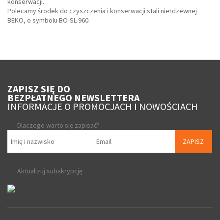
konserwacji.
Polecamy środek do czyszczenia i konserwacji stali nierdzewnej
BEKO, o symbolu BO-SL-960.
ZAPISZ SIĘ DO
BEZPŁATNEGO NEWSLETTERA
INFORMACJE O PROMOCJACH I NOWOŚCIACH
Dlaczego warto się zapisać?
ZAPISZ
Aktualizuj subskrypcję