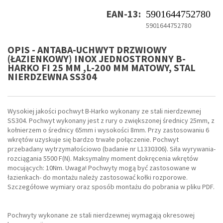
EAN-13:
5901644752780
5901644752780
OPIS - ANTABA-UCHWYT DRZWIOWY
(ŁAZIENKOWY) INOX JEDNOSTRONNY B-
HARKO FI 25 MM ,L-200 MM MATOWY, STAL
NIERDZEWNA SS304
Wysokiej jakości pochwyt B-Harko wykonany ze stali nierdzewnej
SS304. Pochwyt wykonany jest z rury o zwiększonej średnicy 25mm, z
kołnierzem o średnicy 65mm i wysokości 8mm. Przy zastosowaniu 6
wkrętów uzyskuje się bardzo trwałe połączenie. Pochwyt
przebadany wytrzymałościowo (badanie nr L1330306). Siła wyrywania-
rozciągania 5500 F(N). Maksymalny moment dokręcenia wkrętów
mocujących: 10Nm. Uwaga! Pochwyty mogą być zastosowane w
łazienkach- do montażu należy zastosować kołki rozporowe.
Szczegółowe wymiary oraz sposób montażu do pobrania w pliku PDF.
Pochwyty wykonane ze stali nierdzewnej wymagają okresowej