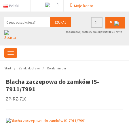
Polski
Moje konto
0
SZUKAJ
do darmowej dostawy brakuje:
299.00
ZŁ netto
Start
Zamki do drzwi
Do aluminium
Blacha zaczepowa do zamków IS-
7911/7991
ZP-RZ-710