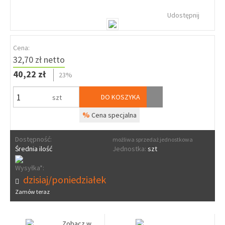
Udostępnij
Cena:
32,70 zł netto
40,22 zł
23%
DO KOSZYKA
szt
%
Cena specjalna
Dostępność:
możliwa sprzedaż jednostkowa
Średnia ilość
Jednostka:
szt
Wysyłka*:
dzisiaj/poniedziałek
Zamów teraz
Zobacz w