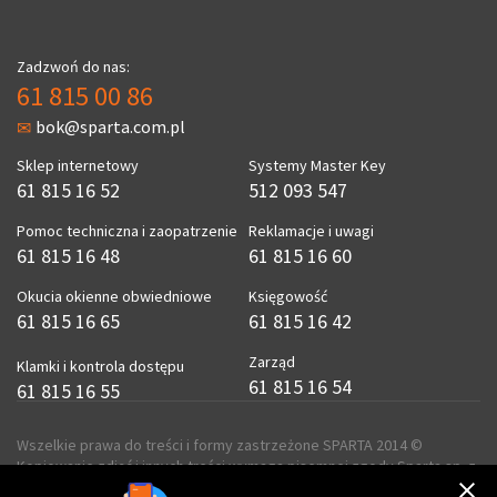
Zadzwoń do nas:
61 815 00 86
bok@sparta.com.pl
Sklep internetowy
Systemy Master Key
61 815 16 52
512 093 547
Pomoc techniczna i zaopatrzenie
Reklamacje i uwagi
61 815 16 48
61 815 16 60
Okucia okienne obwiedniowe
Księgowość
61 815 16 65
61 815 16 42
Zarząd
Klamki i kontrola dostępu
61 815 16 54
61 815 16 55
Wszelkie prawa do treści i formy zastrzeżone SPARTA 2014 ©
Kopiowanie zdjęć i innych treści wymaga pisemnej zgody Sparta sp. z
o.o.