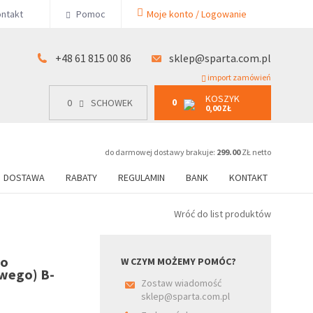
KOSZYK
ntakt
Pomoc
Moje konto / Logowanie
0
15 00 86
0
SCHOWEK
0,00 ZŁ
+48 61 815 00 86
sklep@sparta.com.pl
import zamówień
KOSZYK
0
0
SCHOWEK
0,00 ZŁ
do darmowej dostawy brakuje:
299.00
ZŁ netto
DOSTAWA
RABATY
REGULAMIN
BANK
KONTAKT
Wróć do list produktów
go
W CZYM MOŻEMY POMÓC?
owego) B-
Zostaw wiadomość
sklep@sparta.com.pl