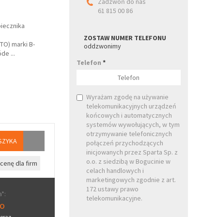
Zadzwoń do nas
61 815 00 86
iecznika
ZOSTAW NUMER TELEFONU
TO) marki B-
oddzwonimy
óde
...
Telefon
*
Wyrażam zgodę na używanie
telekomunikacyjnych urządzeń
końcowych i automatycznych
systemów wywołujących, w tym
otrzymywanie telefonicznych
SZYKA
połączeń przychodzących
inicjowanych przez Sparta Sp. z
o.o. z siedzibą w Bogucinie w
cenę dla firm
celach handlowych i
marketingowych zgodnie z art.
172 ustawy prawo
*:
telekomunikacyjne.
ro
eraz