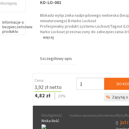
KD-LO-081
Udostępnij
Blokada wyłącznika nadprądowego niebieska (bezp
miniaturowego) B-Harko Lockout
Informacje o
Profesjonalny produkt systemu Lockout/Tagout (LO
bezpieczeństwie
produktu
Harko Lockout przeznaczony do zabezpieczania źr
więcej
Szczegółowy opis
Cena:
DO KO
3,92 zł netto
4,82 zł
23%
%
Zapytaj o 
Dostępność:
Wysyłka
możliwa sprzedaż jednostkowa
Niska ilość
jut
Zamów t