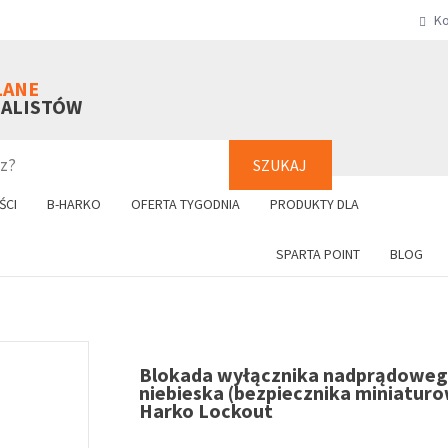
Ko
SZUKAJ
+48 61 8
LANE
NALISTÓW
SZUKAJ
ŚCI
B-HARKO
OFERTA TYGODNIA
PRODUKTY DLA
SPARTA POINT
BLOG
Blokada wyłącznika nadprądowe
niebieska (bezpiecznika miniatur
Harko Lockout