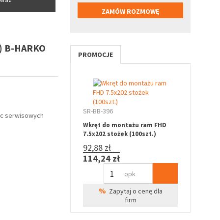
) B-HARKO
PROMOCJE
SR-BB-396
ac serwisowych
Wkręt do montażu ram FHD
7.5x202 stożek (100szt.)
92,88 zł
114,24 zł
opk
%
Zapytaj o cenę dla
firm