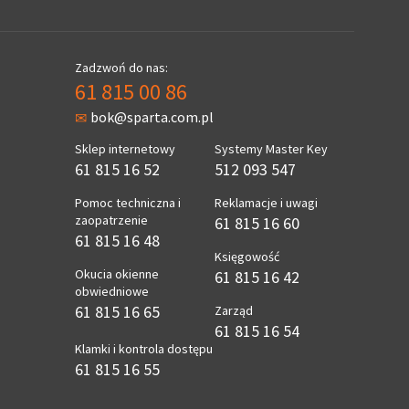
Zadzwoń do nas:
61 815 00 86
bok@sparta.com.pl
Sklep internetowy
Systemy Master Key
61 815 16 52
512 093 547
Pomoc techniczna i
Reklamacje i uwagi
zaopatrzenie
61 815 16 60
61 815 16 48
Księgowość
Okucia okienne
61 815 16 42
obwiedniowe
61 815 16 65
Zarząd
61 815 16 54
Klamki i kontrola dostępu
61 815 16 55