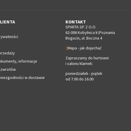
LIENTA
KONTAKT
SPARTA SP. Z O.O.
62-006 Kobylnica k\Poznania
rywatności
Bogucin, ul. Boczna 4
Mapa - jak dojechać
przedaży
Zapraszamy do hurtowni
okumenty, informacje
i salonu klamek:
 zwrotów
poniedziałek - piątek
 niezgodności w dostawie
od 7.00 do 16.00