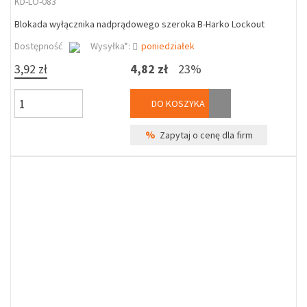
KD-LO-083
Blokada wyłącznika nadprądowego szeroka B-Harko Lockout
Dostępność
Wysyłka*:
poniedziałek
3,92 zł
4,82 zł
23%
DO KOSZYKA
%
Zapytaj o cenę dla firm