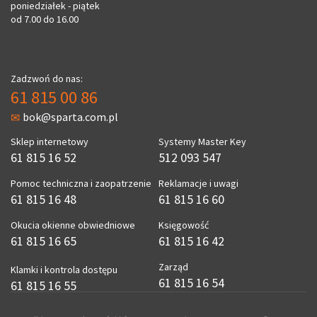
poniedziałek - piątek
od 7.00 do 16.00
Zadzwoń do nas:
61 815 00 86
bok@sparta.com.pl
Sklep internetowy
Systemy Master Key
61 815 16 52
512 093 547
Pomoc techniczna i zaopatrzenie
Reklamacje i uwagi
61 815 16 48
61 815 16 60
Okucia okienne obwiedniowe
Księgowość
61 815 16 65
61 815 16 42
Zarząd
Klamki i kontrola dostępu
61 815 16 54
61 815 16 55