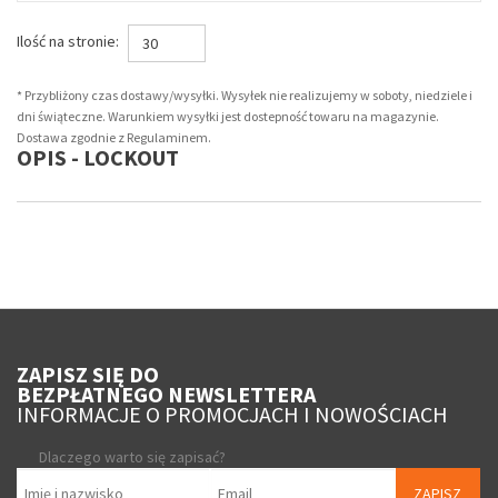
Ilość na stronie:
30
* Przybliżony czas dostawy/wysyłki. Wysyłek nie realizujemy w soboty, niedziele i
dni świąteczne. Warunkiem wysyłki jest dostepność towaru na magazynie.
Dostawa zgodnie z Regulaminem.
OPIS - LOCKOUT
ZAPISZ SIĘ DO
BEZPŁATNEGO NEWSLETTERA
INFORMACJE O PROMOCJACH I NOWOŚCIACH
Dlaczego warto się zapisać?
ZAPISZ