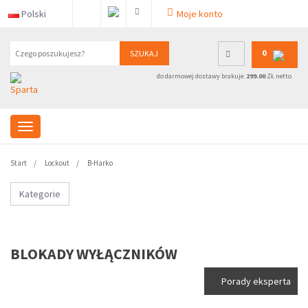
Polski
Moje konto
0
SZUKAJ
do darmowej dostawy brakuje:
299.00
ZŁ netto
Start
Lockout
B-Harko
Kategorie
BLOKADY WYŁĄCZNIKÓW
Porady eksperta