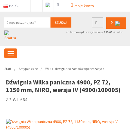
Polski
Moje konto
0
SZUKAJ
do darmowej dostawy brakuje:
299.00
ZŁ netto
Start
Antypaniczne
Wilka - dźwignie do zamków wpuszczanych
Dźwignia Wilka paniczna 4900, PZ 72,
1150 mm, NIRO, wersja IV (4900/100005)
ZP-WL-664