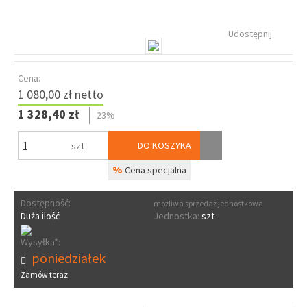
Udostępnij
Cena:
1 080,00 zł netto
1 328,40 zł
23%
DO KOSZYKA
szt
%
Cena specjalna
Dostępność:
możliwa sprzedaż jednostkowa
Duża ilość
Jednostka:
szt
Wysyłka*:
poniedziałek
Zamów teraz