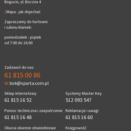
Bogucin, ul. Boczna 4
Mapa - jak dojechać
Zapraszamy do hurtowni
i salonu klamek:
poniedziałek - piątek
od 7.00 do 16.00
Zadzwoń do nas:
61 815 00 86
bok@sparta.com.pl
Sklep internetowy
Systemy Master Key
61 815 16 52
512 093 547
Pomoc techniczna i zaopatrzenie
Reklamacje i uwagi
61 815 16 48
61 815 16 60
Okucia okienne obwiedniowe
Księgowość