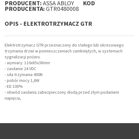
PRODUCENT:
ASSA ABLOY
KOD
PRODUCENTA:
GTR0480008
OPIS - ELEKTROTRZYMACZ GTR
Elektrotrzymacz GTR przeznaczony do stałego lub okresowego
trzymania drzwi w pomieszczeniach zamkniętych, w systemach
sygnalizacji pożaru.
- wymiary: 110x85x38mm
- zasilanie 24 VDC
- siła trzymania 400N
- pobór mocy 1,6W
- ED 100%
- obwód zasilania zabezpieczony diodą przed złym podaniem
napięcia,