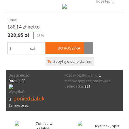
Udostępnij
Cena:
186,14 zł netto
228,95 zł
23%
DO KOSZYKA
szt
%
Zapytaj o cenę dla firm
Dostępność:
Ilość w opakowaniu:
1
Duża ilość
możliwa sprzedaż jednostkowa
Jednostka:
szt
Wysyłka*:
poniedziałek
Zamów teraz
Zobacz w
Rysunek, opis
katalogu