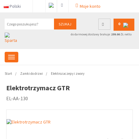
Polski
Moje konto
0
SZUKAJ
do darmowej dostawy brakuje:
299.00
ZŁ netto
Start
Zamki do drzwi
Elektrozaczepy i zwory
Elektrotrzymacz GTR
EL-AA-130