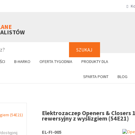
Ko
SZUKAJ
+48 61 8
LANE
NALISTÓW
SZUKAJ
ŚCI
B-HARKO
OFERTA TYGODNIA
PRODUKTY DLA
SPARTA POINT
BLOG
Elektrozaczep Openers & Closers 
rewersyjny z wyślizgiem (54E21)
EL-FI-005
Udostępnij