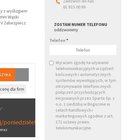
Zadzwoń do nas
61 815 00 86
y z wyślizgiem
13mm Wąski
2 V Zabezpiecz
ZOSTAW NUMER TELEFONU
oddzwonimy
Telefon
*
Wyrażam zgodę na używanie
telekomunikacyjnych urządzeń
końcowych i automatycznych
SZYKA
systemów wywołujących, w tym
otrzymywanie telefonicznych
cenę dla firm
połączeń przychodzących
inicjowanych przez Sparta Sp. z
o.o. z siedzibą w Bogucinie w
*:
celach handlowych i
marketingowych zgodnie z art.
aj/poniedziałek
172 ustawy prawo
telekomunikacyjne.
eraz