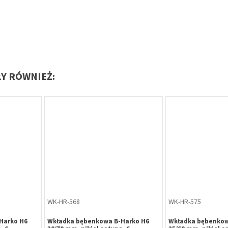
ŁY RÓWNIEŻ:
Oferta specjalna
Oferta specjalna
ZW-AA-070
PL-AA-030
Harko H6
Zwora elektromagnetyczna Yale
Kątownik montażo