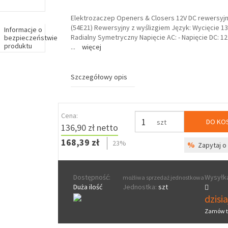
Elektrozaczep Openers & Closers 12V DC rewersyjn
(54E21) Rewersyjny z wyślizgiem Język: Wycięcie 
Informacje o
Radialny Symetryczny Napięcie AC: - Napięcie DC: 1
bezpieczeństwie
produktu
...
więcej
Szczegółowy opis
Cena:
DO KO
szt
136,90 zł netto
168,39 zł
23%
%
Zapytaj o 
Dostępność:
Wysyłka
możliwa sprzedaż jednostkowa
Duża ilość
Jednostka:
szt
dzisi
Zamów t