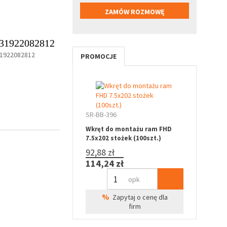
31922082812
1922082812
PROMOCJE
SR-BB-396
Wkręt do montażu ram FHD
7.5x202 stożek (100szt.)
92,88 zł
114,24 zł
opk
%
Zapytaj o cenę dla
firm