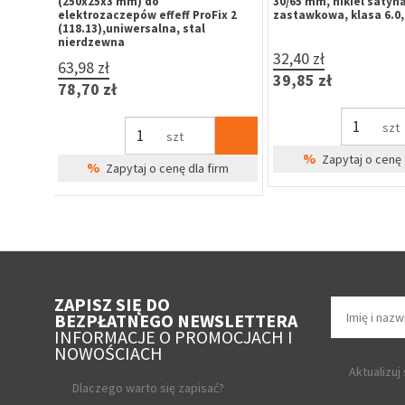
40/60 mm, nikiel satyna, 6-
50/55 mm, nikiel satyna
lucze
zastawkowa, klasa 6.0, 3 klucze
zastawkowa, klasa 6.0,
31,64 zł
32,46 zł
38,92 zł
39,93 zł
szt
szt
%
%
irm
Zapytaj o cenę dla firm
Zapytaj o cenę 
ZAPISZ SIĘ DO
BEZPŁATNEGO NEWSLETTERA
INFORMACJE O PROMOCJACH I
NOWOŚCIACH
Aktualizuj
Dlaczego warto się zapisać?