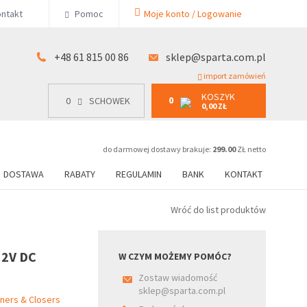
KOSZYK
ntakt
Pomoc
Moje konto / Logowanie
0
15 00 86
0
SCHOWEK
0,00 ZŁ
+48 61 815 00 86
sklep@sparta.com.pl
import zamówień
KOSZYK
0
0
SCHOWEK
0,00 ZŁ
do darmowej dostawy brakuje:
299.00
ZŁ netto
DOSTAWA
RABATY
REGULAMIN
BANK
KONTAKT
Wróć do list produktów
12V DC
W CZYM MOŻEMY POMÓC?
Zostaw wiadomość
sklep@sparta.com.pl