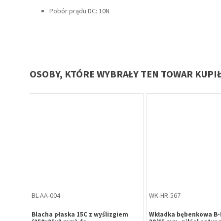
Pobór prądu DC: 10N
OSOBY, KTÓRE WYBRAŁY TEN TOWAR KUPI
WK-HR-582
WK-HR-591
o H6
Wkładka bębenkowa B-Harko H6
Wkładka bębenkowa B-