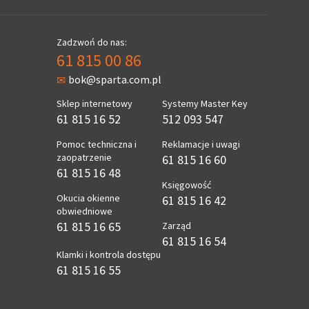
Zadzwoń do nas:
61 815 00 86
bok@sparta.com.pl
Sklep internetowy
Systemy Master Key
61 815 16 52
512 093 547
Pomoc techniczna i
Reklamacje i uwagi
zaopatrzenie
61 815 16 60
61 815 16 48
Księgowość
Okucia okienne
61 815 16 42
obwiedniowe
61 815 16 65
Zarząd
61 815 16 54
Klamki i kontrola dostępu
61 815 16 55