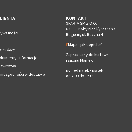
LIENTA
KONTAKT
SPARTA SP. Z O.O.
62-006 Kobylnica k\Poznania
rywatności
Bogucin, ul. Boczna 4
Mapa - jak dojechać
przedaży
Zapraszamy do hurtowni
okumenty, informacje
i salonu klamek:
 zwrotów
poniedziałek - piątek
 niezgodności w dostawie
od 7.00 do 16.00