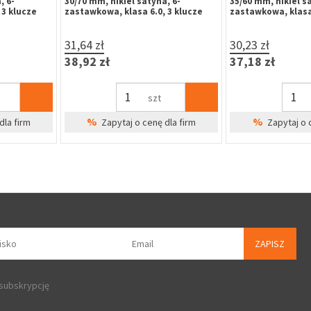
, 6-
US06 270kg 12-24V DC
Yale US06 270kg, 
 3 klucze
przeciwnej do za
198,54 zł
57,14 zł
244,20 zł
70,28 zł
szt
dla firm
Cena Specjalna
Cena Sp
ZAPISZ
 subskrypcję