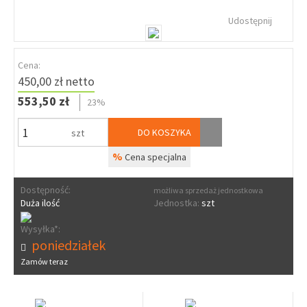
Udostępnij
Cena:
450,00 zł netto
553,50 zł
23%
DO KOSZYKA
szt
%
Cena specjalna
Dostępność:
możliwa sprzedaż jednostkowa
Duża ilość
Jednostka:
szt
Wysyłka*:
poniedziałek
Zamów teraz