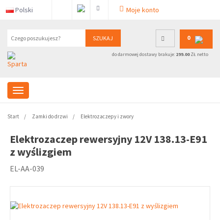
Polski
Moje konto
0
SZUKAJ
do darmowej dostawy brakuje:
299.00
ZŁ netto
Start
Zamki do drzwi
Elektrozaczepy i zwory
Elektrozaczep rewersyjny 12V 138.13-E91
z wyślizgiem
EL-AA-039