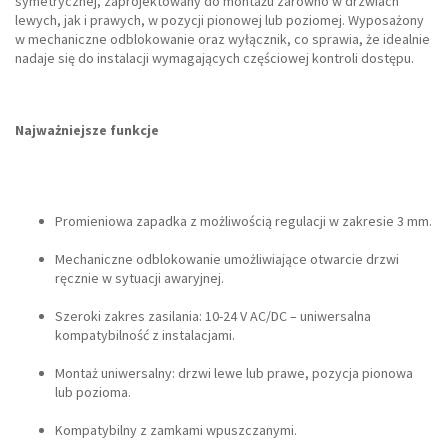
symetrycznej, zaprojektowany do montażu zarówno w drzwiach
lewych, jak i prawych, w pozycji pionowej lub poziomej. Wyposażony
w mechaniczne odblokowanie oraz wyłącznik, co sprawia, że idealnie
nadaje się do instalacji wymagających częściowej kontroli dostępu.
Najważniejsze funkcje
Promieniowa zapadka z możliwością regulacji w zakresie 3 mm.
Mechaniczne odblokowanie umożliwiające otwarcie drzwi
ręcznie w sytuacji awaryjnej.
Szeroki zakres zasilania: 10-24 V AC/DC – uniwersalna
kompatybilność z instalacjami.
Montaż uniwersalny: drzwi lewe lub prawe, pozycja pionowa
lub pozioma.
Kompatybilny z zamkami wpuszczanymi.