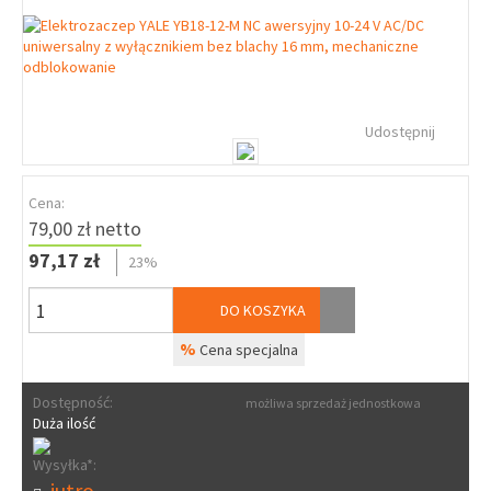
Udostępnij
Cena:
79,00 zł netto
97,17 zł
23%
DO KOSZYKA
%
Cena specjalna
Dostępność:
możliwa sprzedaż jednostkowa
Duża ilość
Wysyłka*:
jutro