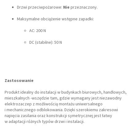
Drzwi przeciwpożarowe:
Nie
przeznaczony.
Maksymalne obciążenie wstępne zapadki:
AC: 200 N
DC (stabilne): 50 N
Zastosowanie
Produkt idealny do instalacji w budynkach biurowych, handlowych,
mieszkalnych -wszędzie tam, gdzie wymagany jest niezawodny
elektrozaczep z możliwością montażu uniwersalnego
i mechanicznego odblokowania. Dzięki szerokiemu zakresowi
napięcia zasilania oraz konstrukcji symetrycznej jest łatwy
w adaptacji różnych typów drzwi i instalacji.