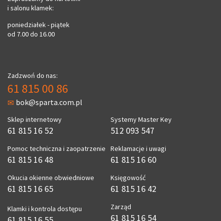
i salonu klamek:
poniedziałek - piątek
od 7.00 do 16.00
Zadzwoń do nas:
61 815 00 86
bok@sparta.com.pl
Sklep internetowy
Systemy Master Key
61 815 16 52
512 093 547
Pomoc techniczna i zaopatrzenie
Reklamacje i uwagi
61 815 16 48
61 815 16 60
Okucia okienne obwiedniowe
Księgowość
61 815 16 65
61 815 16 42
Zarząd
Klamki i kontrola dostępu
61 815 16 54
61 815 16 55