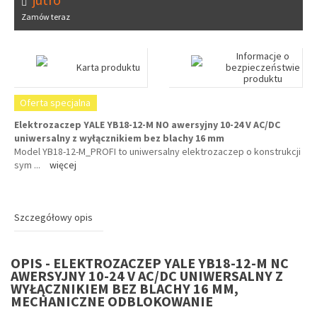
Zamów teraz
Informacje o
Karta produktu
bezpieczeństwie
produktu
Oferta specjalna
Elektrozaczep YALE YB18-12-M NO awersyjny 10-24 V AC/DC
uniwersalny z wyłącznikiem bez blachy 16 mm
Model YB18-12-M_PROFI to uniwersalny elektrozaczep o konstrukcji
sym
...
więcej
Szczegółowy opis
OPIS - ELEKTROZACZEP YALE YB18-12-M NC
AWERSYJNY 10-24 V AC/DC UNIWERSALNY Z
WYŁĄCZNIKIEM BEZ BLACHY 16 MM,
MECHANICZNE ODBLOKOWANIE