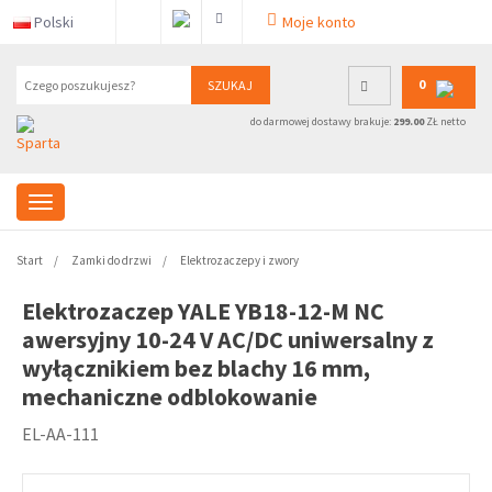
Polski
Moje konto
0
SZUKAJ
do darmowej dostawy brakuje:
299.00
ZŁ netto
Start
Zamki do drzwi
Elektrozaczepy i zwory
Elektrozaczep YALE YB18-12-M NC
awersyjny 10-24 V AC/DC uniwersalny z
wyłącznikiem bez blachy 16 mm,
mechaniczne odblokowanie
EL-AA-111