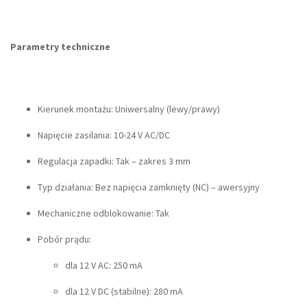
Parametry techniczne
Kierunek montażu: Uniwersalny (lewy/prawy)
Napięcie zasilania: 10-24 V AC/DC
Regulacja zapadki: Tak – zakres 3 mm
Typ działania: Bez napięcia zamknięty (NC) – awersyjny
Mechaniczne odblokowanie: Tak
Pobór prądu:
dla 12 V AC: 250 mA
dla 12 V DC (stabilne): 280 mA