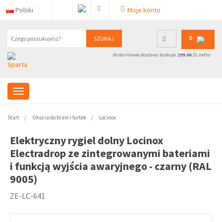
Polski
Moje konto
0
SZUKAJ
do darmowej dostawy brakuje:
299.00
ZŁ netto
Start
Okucia do bram i furtek
Locinox
Elektryczny rygiel dolny Locinox
Electradrop ze zintegrowanymi bateriami
i funkcją wyjścia awaryjnego - czarny (RAL
9005)
ZE-LC-641