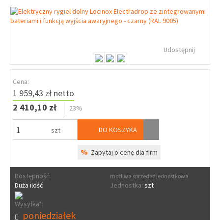
Udostępnij
Cena:
1 959,43 zł netto
2 410,10 zł
23%
DO KOSZYKA
szt
%
Zapytaj o cenę dla firm
Dostępność:
możliwa sprzedaż jednostkowa
Duża ilość
Jednostka:
szt
Wysyłka*:
poniedziałek