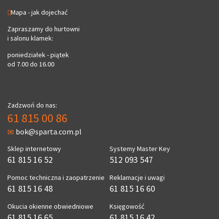
Mapa - jak dojechać
Zapraszamy do hurtowni
i salonu klamek:
poniedziałek - piątek
od 7.00 do 16.00
Zadzwoń do nas:
61 815 00 86
bok@sparta.com.pl
Sklep internetowy
Systemy Master Key
61 815 16 52
512 093 547
Pomoc techniczna i zaopatrzenie
Reklamacje i uwagi
61 815 16 48
61 815 16 60
Okucia okienne obwiedniowe
Księgowość
61 815 16 65
61 815 16 42