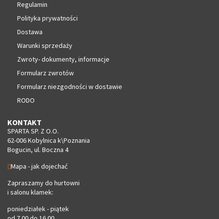
Regulamin
Polityka prywatności
Dostawa
Warunki sprzedaży
Zwroty- dokumenty, informacje
Formularz zwrotów
Formularz niezgodności w dostawie
RODO
KONTAKT
SPARTA SP. Z O.O.
62-006 Kobylnica k\Poznania
Bogucin, ul. Boczna 4
Mapa - jak dojechać
Zapraszamy do hurtowni
i salonu klamek:
poniedziałek - piątek
od 7.00 do 16.00