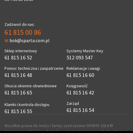
Zadzwoń do nas:
61 815 00 86
bok@sparta.com.pl
Sklep internetowy
Systemy Master Key
61 815 16 52
512 093 547
Pomoc techniczna i zaopatrzenie
Reklamacje i uwagi
61 815 16 48
61 815 16 60
Okucia okienne obwiedniowe
Księgowość
61 815 16 65
61 815 16 42
Zarząd
Klamki i kontrola dostępu
61 815 16 54
61 815 16 55
Wszelkie prawa do treści i formy zastrzeżone SPARTA 2014 ©
Kopiowanie zdjęć i innych treści wymaga pisemnej zgody Sparta sp. z