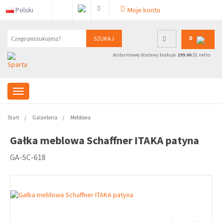
Polski
Moje konto
0
SZUKAJ
do darmowej dostawy brakuje:
299.00
ZŁ netto
Start
Galanteria
Meblowa
Gałka meblowa Schaffner ITAKA patyna
GA-SC-618