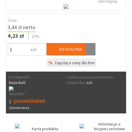
Udostępnij
Cena:
3,44 zł netto
4,23 zł
23%
DO KOSZYKA
szt
%
Zapytaj o cenę dla firm
Dostępność:
możliwa sprzedaż jednostkowa
Duża ilość
Jednostka:
szt
Wysyłka*:
poniedziałek
Zamów teraz
Informacje o
Karta produktu
bezpieczeństwie