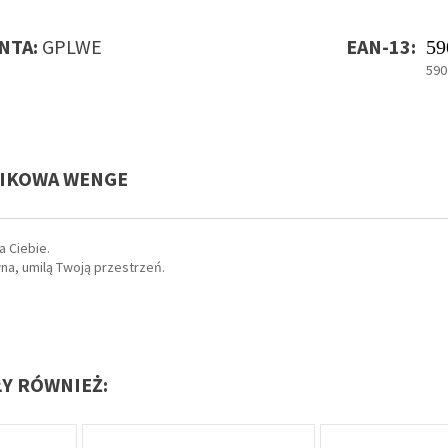
NTA:
GPLWE
EAN-13:
59
590
TIKOWA WENGE
a Ciebie.
na, umilą Twoją przestrzeń.
ŁY RÓWNIEŻ: