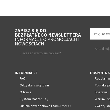
ZAPISZ SIĘ DO
BEZPŁATNEGO NEWSLETTERA
INFORMACJE O PROMOCJACH I
NOWOŚCIACH
Aktualizuj
Dlaczego warto się zapisać?
INFORMACJE
OBSŁUGA K
FAQ
Regulamin
Odzyskaj swój login
Polityka p
O firmie
Dostawa
System Master Key
Warunki s
Okucia obwiedniowe i zamki MACO
Zwroty- d