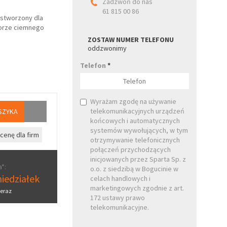
Zadzwoń do nas
61 815 00 86
t stworzony dla
lorze ciemnego
ZOSTAW NUMER TELEFONU
oddzwonimy
Telefon
*
Wyrażam zgodę na używanie
telekomunikacyjnych urządzeń
SZYKA
końcowych i automatycznych
systemów wywołujących, w tym
cenę dla firm
otrzymywanie telefonicznych
połączeń przychodzących
inicjowanych przez Sparta Sp. z
*:
o.o. z siedzibą w Bogucinie w
iedziałek
celach handlowych i
marketingowych zgodnie z art.
eraz
172 ustawy prawo
telekomunikacyjne.