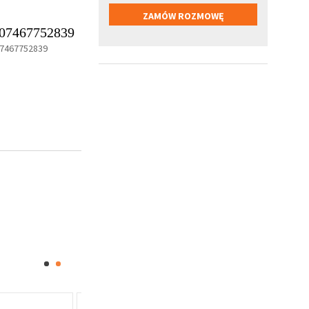
07467752839
7467752839
Oferta specjalna