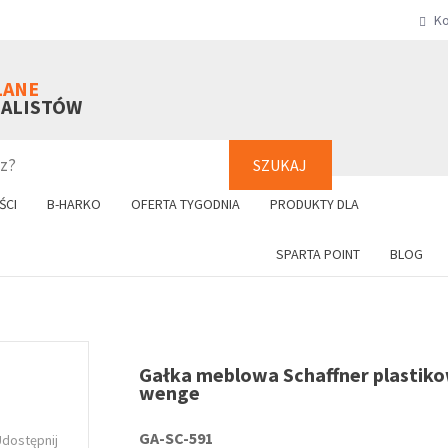
Ko
SZUKAJ
+48 61 8
LANE
NALISTÓW
SZUKAJ
ŚCI
B-HARKO
OFERTA TYGODNIA
PRODUKTY DLA
SPARTA POINT
BLOG
Gałka meblowa Schaffner plastik
wenge
GA-SC-591
Udostępnij