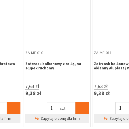
OD-KU-011
OD-KU-012
y fi 40 mm,
Odbojnik samoprzylepny fi 40 mm,
Odbojnik samoprz
beżowy
szary
2,40 zł
2,40 zł
2,95 zł
2,95 zł
szt
%
%
dla firm
Zapytaj o cenę dla firm
Zapytaj o 