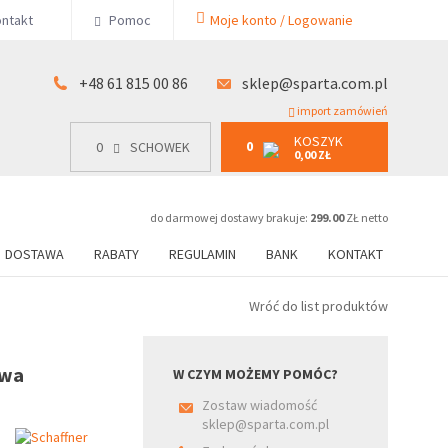
KOSZYK
ntakt
Pomoc
Moje konto / Logowanie
0
15 00 86
0
SCHOWEK
0,00 ZŁ
+48 61 815 00 86
sklep@sparta.com.pl
import zamówień
KOSZYK
0
0
SCHOWEK
0,00 ZŁ
do darmowej dostawy brakuje:
299.00
ZŁ netto
DOSTAWA
RABATY
REGULAMIN
BANK
KONTAKT
Wróć do list produktów
owa
W CZYM MOŻEMY POMÓC?
Zostaw wiadomość
sklep@sparta.com.pl