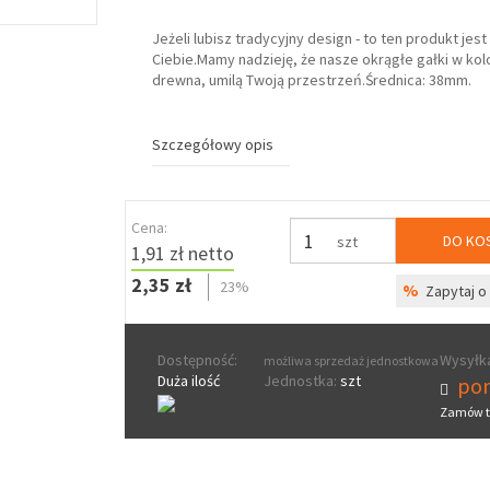
Jeżeli lubisz tradycyjny design - to ten produkt jes
Ciebie.Mamy nadzieję, że nasze okrągłe gałki w ko
drewna, umilą Twoją przestrzeń.Średnica: 38mm.
Szczegółowy opis
Cena:
DO KO
szt
1,91 zł netto
2,35 zł
23%
%
Zapytaj o 
Dostępność:
Wysyłka
możliwa sprzedaż jednostkowa
Duża ilość
Jednostka:
szt
pon
Zamów t