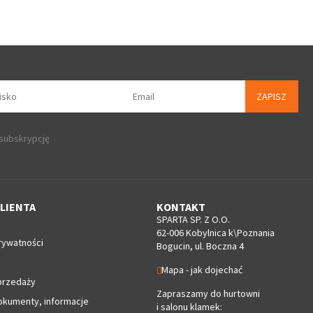
ZAPISZ
 subskrypcję
LIENTA
KONTAKT
SPARTA SP. Z O.O.
62-006 Kobylnica k\Poznania
rywatności
Bogucin, ul. Boczna 4
Mapa - jak dojechać
przedaży
Zapraszamy do hurtowni
okumenty, informacje
i salonu klamek: