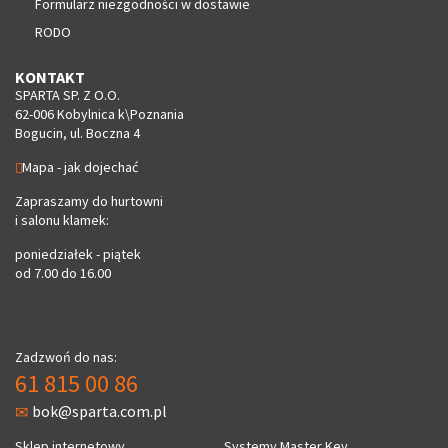
Formularz niezgodności w dostawie
RODO
KONTAKT
SPARTA SP. Z O.O.
62-006 Kobylnica k\Poznania
Bogucin, ul. Boczna 4
Mapa - jak dojechać
Zapraszamy do hurtowni
i salonu klamek:
poniedziałek - piątek
od 7.00 do 16.00
Zadzwoń do nas:
61 815 00 86
bok@sparta.com.pl
Sklep internetowy
Systemy Master Key