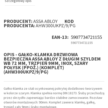
Szczegółowy opis
PRODUCENT:
ASSA ABLOY
KOD
PRODUCENTA:
AHW300UKPZ/9/PG
EAN-13:
5907734721155
5907734721155
OPIS - GAŁKO-KLAMKA DRZWIOWA
BEZPIECZNA ASSA ABLOY Z DŁUGIM SZYLDEM
WB 72 MM, TRZPIEŃ 9MM, INOX, SZARY
POŁYSK (PPOŻ.) (KOMPLET)
(AHW300UKPZ/9/PG)
Gałko-klamka ze stali ocynkowanej pokrytej dodatkowo tworzywem
w kolorze szarym. Klamka spełnia normę DIN 18273. Śruby przechodzą
przez skrzydło zapewniając bardzo stabilne zamocowanie. Rozstaw
otworów montażowych: 90mm. Komplet zawiera: klamkę, gałkę,
trzpień cały 9mm i śruby montażowe.