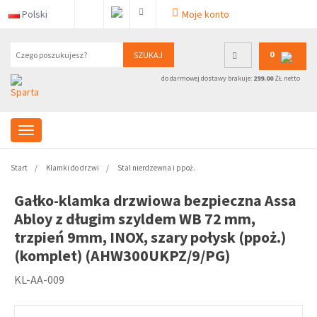
Polski
Moje konto
0
SZUKAJ
do darmowej dostawy brakuje:
299.00
ZŁ netto
Start
Klamki do drzwi
Stal nierdzewna i ppoż.
Gałko-klamka drzwiowa bezpieczna Assa
Abloy z długim szyldem WB 72 mm,
trzpień 9mm, INOX, szary połysk (ppoż.)
(komplet) (AHW300UKPZ/9/PG)
KL-AA-009