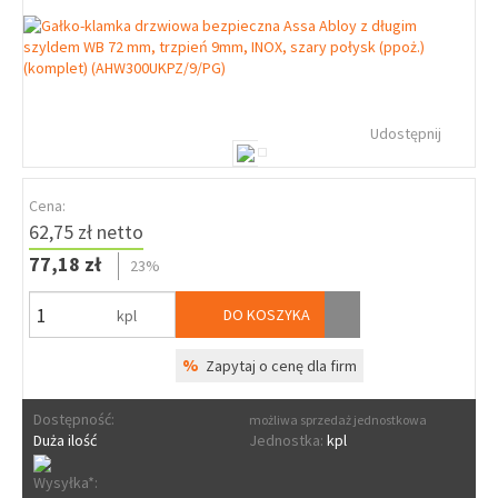
Udostępnij
Cena:
62,75 zł netto
77,18 zł
23%
DO KOSZYKA
kpl
%
Zapytaj o cenę dla firm
Dostępność:
możliwa sprzedaż jednostkowa
Duża ilość
Jednostka:
kpl
Wysyłka*: