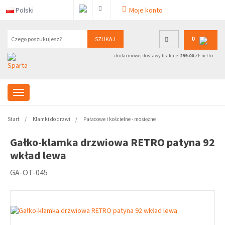
Polski
Moje konto
0
SZUKAJ
do darmowej dostawy brakuje:
299.00
ZŁ netto
Start
Klamki do drzwi
Pałacowe i kościelne - mosiężne
Gałko-klamka drzwiowa RETRO patyna 92
wkład lewa
GA-OT-045