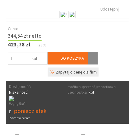
Udostępnij
Cena:
344,54 zł netto
423,78 zł
23%
DO KOSZYKA
kpl
%
Zapytaj o cenę dla firm
Dostępność:
możliwa sprzedaż jednostkowa
Niska ilość
Jednostka:
kpl
Wysyłka*:
poniedziałek
Zamów teraz