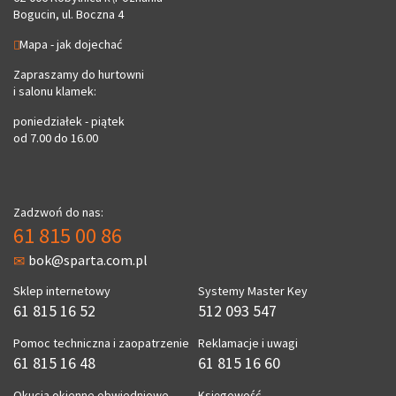
Bogucin, ul. Boczna 4
Mapa - jak dojechać
Zapraszamy do hurtowni
i salonu klamek:
poniedziałek - piątek
od 7.00 do 16.00
Zadzwoń do nas:
61 815 00 86
bok@sparta.com.pl
Sklep internetowy
Systemy Master Key
61 815 16 52
512 093 547
Pomoc techniczna i zaopatrzenie
Reklamacje i uwagi
61 815 16 48
61 815 16 60
Okucia okienne obwiedniowe
Księgowość