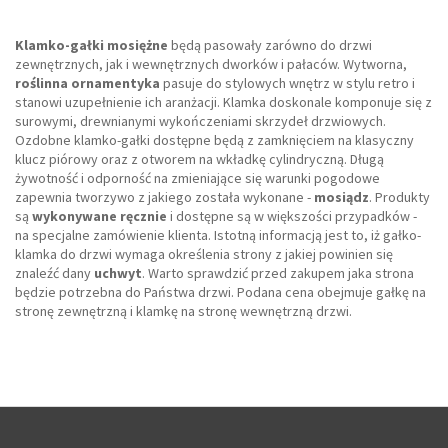
Klamko-gałki mosiężne
będą pasowały zarówno do drzwi
zewnętrznych, jak i wewnętrznych dworków i pałaców. Wytworna,
roślinna ornamentyka
pasuje do stylowych wnętrz w stylu retro i
stanowi uzupełnienie ich aranżacji. Klamka doskonale komponuje się z
surowymi, drewnianymi wykończeniami skrzydeł drzwiowych.
Ozdobne klamko-gałki dostępne będą z zamknięciem na klasyczny
klucz piórowy oraz z otworem na wkładkę cylindryczną. Długą
żywotność i odporność na zmieniające się warunki pogodowe
zapewnia tworzywo z jakiego została wykonane -
mosiądz
. Produkty
są
wykonywane ręcznie
i dostępne są w większości przypadków -
na specjalne zamówienie klienta. Istotną informacją jest to, iż gałko-
klamka do drzwi wymaga określenia strony z jakiej powinien się
znaleźć dany
uchwyt
. Warto sprawdzić przed zakupem jaka strona
będzie potrzebna do Państwa drzwi. Podana cena obejmuje gałkę na
stronę zewnętrzną i klamkę na stronę wewnętrzną drzwi.