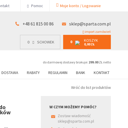
KOSZYK
ntakt
Pomoc
Moje konto / Logowanie
0
15 00 86
0
SCHOWEK
0,00 ZŁ
+48 61 815 00 86
sklep@sparta.com.pl
import zamówień
KOSZYK
0
0
SCHOWEK
0,00 ZŁ
do darmowej dostawy brakuje:
299.00
ZŁ netto
DOSTAWA
RABATY
REGULAMIN
BANK
KONTAKT
Wróć do list produktów
 do
W CZYM MOŻEMY POMÓC?
mków
Zostaw wiadomość
sklep@sparta.com.pl