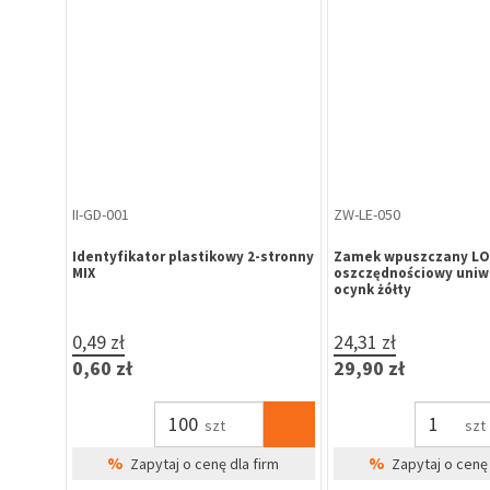
II-GD-001
ZW-LE-050
ikowy do
Identyfikator plastikowy 2-stronny
Zamek wpuszczany LO
MIX
oszczędnościowy uniw
ocynk żółty
0,49 zł
24,31 zł
0,60 zł
29,90 zł
szt
szt
%
%
irm
Zapytaj o cenę dla firm
Zapytaj o cenę 