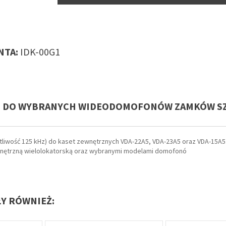
TA:
IDK-00G1
00G1 DO WYBRANYCH WIDEODOMOFONÓW ZAMKÓW 
otliwość 125 kHz) do kaset zewnętrznych VDA-22A5, VDA-23A5 oraz VDA-15A5
nętrzną wielolokatorską oraz wybranymi modelami domofonó
ŁY RÓWNIEŻ: