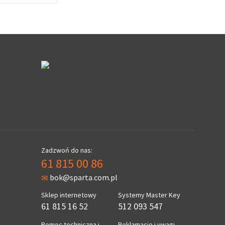
Zadzwoń do nas:
61 815 00 86
bok@sparta.com.pl
Sklep internetowy
Systemy Master Key
61 815 16 52
512 093 547
Pomoc techniczna i
Reklamacje i uwagi