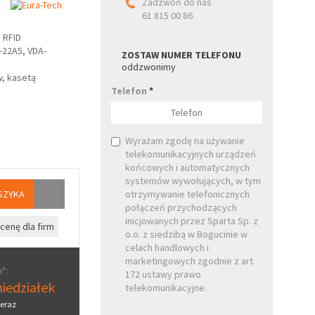
Zadzwoń do nas
61 815 00 86
 RFID
-22A5, VDA-
ZOSTAW NUMER TELEFONU
oddzwonimy
, kasetą
Telefon
*
Wyrażam zgodę na używanie
telekomunikacyjnych urządzeń
końcowych i automatycznych
systemów wywołujących, w tym
SZYKA
otrzymywanie telefonicznych
połączeń przychodzących
inicjowanych przez Sparta Sp. z
cenę dla firm
o.o. z siedzibą w Bogucinie w
celach handlowych i
marketingowych zgodnie z art.
*:
172 ustawy prawo
iedziałek
telekomunikacyjne.
eraz