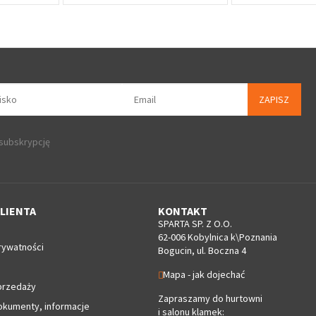
ZAPISZ
 subskrypcję
LIENTA
KONTAKT
SPARTA SP. Z O.O.
62-006 Kobylnica k\Poznania
rywatności
Bogucin, ul. Boczna 4
Mapa - jak dojechać
przedaży
Zapraszamy do hurtowni
okumenty, informacje
i salonu klamek: