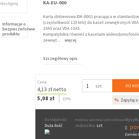
KA-EU-000
Udostępnij
Karta zbliżeniowa IDK-00G1 pracująca w standardzie
(częstotliwość 125 kHz) do kaset zewnętrznych VDA
Informacje o
23A5 oraz VDA-15A5.
bezpieczeństwie
produktu
Kompatybilna również z kasetami wideodomofonów
zewnęt
...
więcej
Szczegółowy opis
Cena:
DO KO
szt
4,13 zł netto
5,08 zł
23%
%
Zapytaj o 
Dostępność:
Wysyłka
możliwa sprzedaż jednostkowa
Duża ilość
Jednostka:
szt
pon
Zamów t