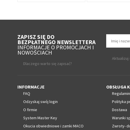
ZAPISZ SIĘ DO
BEZPŁATNEGO NEWSLETTERA
INFORMACJE O PROMOCJACH I
NOWOŚCIACH
Aktualizuj
Dlaczego warto się zapisać?
INFORMACJE
OBSŁUGA K
FAQ
Regulamin
Odzyskaj swój login
Polityka p
O firmie
Dostawa
System Master Key
Warunki s
Okucia obwiedniowe i zamki MACO
Zwroty- d