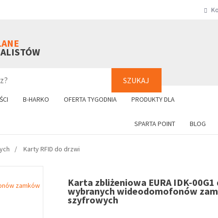
Ko
SZUKAJ
+48 61 8
LANE
NALISTÓW
SZUKAJ
ŚCI
B-HARKO
OFERTA TYGODNIA
PRODUKTY DLA
SPARTA POINT
BLOG
nych
Karty RFID do drzwi
Karta zbliżeniowa EURA IDK-00G1
wybranych wideodomofonów za
szyfrowych