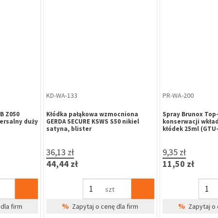
KD-WA-133
PR-WA-200
B Z050
Kłódka pałąkowa wzmocniona
Spray Brunox Top-
ersalny duży
GERDA SECURE KSWS S50 nikiel
konserwacji wkła
satyna, blister
kłódek 25ml (GTU-
36,13 zł
9,35 zł
44,44 zł
11,50 zł
szt
%
%
dla firm
Zapytaj o cenę dla firm
Zapytaj o 