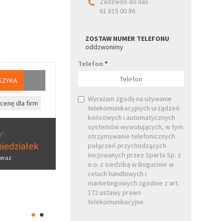
Zadzwoń do nas
61 815 00 86
ZOSTAW NUMER TELEFONU
oddzwonimy
Telefon
*
SZYKA
Wyrażam zgodę na używanie
cenę dla firm
telekomunikacyjnych urządzeń
końcowych i automatycznych
systemów wywołujących, w tym
*:
otrzymywanie telefonicznych
iedziałek
połączeń przychodzących
inicjowanych przez Sparta Sp. z
eraz
o.o. z siedzibą w Bogucinie w
celach handlowych i
marketingowych zgodnie z art.
172 ustawy prawo
telekomunikacyjne.