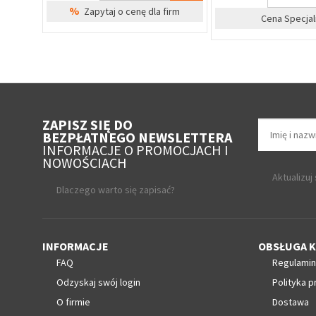
%
Zapytaj o cenę dla firm
rm
Cena Specjaln
ZAPISZ SIĘ DO
BEZPŁATNEGO NEWSLETTERA
INFORMACJE O PROMOCJACH I
NOWOŚCIACH
Aktualizuj
Dlaczego warto się zapisać?
INFORMACJE
OBSŁUGA K
FAQ
Regulamin
Odzyskaj swój login
Polityka p
O firmie
Dostawa