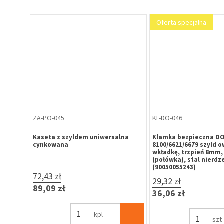
Oferta specjalna
ZA-PO-045
KL-DO-046
iem
Kaseta z szyldem uniwersalna
Klamka bezpieczna DO
cynkowana
8100/6621/6679 szyld ow
x 2
wkładkę, trzpień 8mm, 
(połówka), stal nierdze
(90050055243)
72,43 zł
29,32 zł
89,09 zł
36,06 zł
kpl
szt