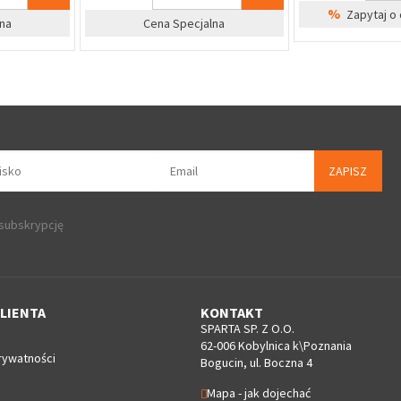
%
Zapytaj o ce
a
Cena Specjalna
ZAPISZ
 subskrypcję
LIENTA
KONTAKT
SPARTA SP. Z O.O.
62-006 Kobylnica k\Poznania
rywatności
Bogucin, ul. Boczna 4
Mapa - jak dojechać