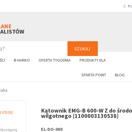
Ko
SZUKAJ
+48 61 8
LANE
NALISTÓW
SZUKAJ
ŚCI
B-HARKO
OFERTA TYGODNIA
PRODUKTY DLA
SPARTA POINT
BLOG
kaba
Kątownik EMG-B 600-W Z do środ
wilgotnego (1100003130538)
EL-DO-069
Udostępnij