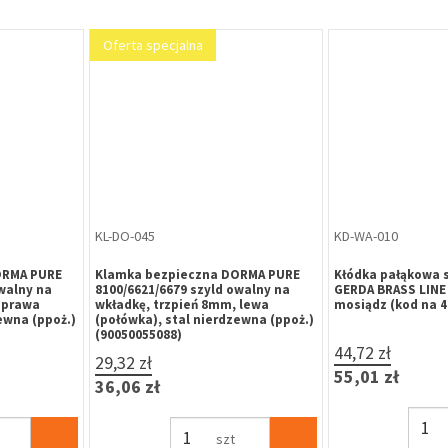
Oferta specjalna
KL-DO-045
KD-WA-010
RMA PURE
Klamka bezpieczna DORMA PURE
Kłódka pałąkowa s
alny na
8100/6621/6679 szyld owalny na
GERDA BRASS LINE K
prawa
wkładkę, trzpień 8mm, lewa
mosiądz (kod na 4 cy
wna (ppoż.)
(połówka), stal nierdzewna (ppoż.)
(90050055088)
44,72 zł
29,32 zł
55,01 zł
36,06 zł
szt