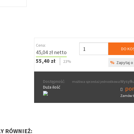
Cena:
DO KO
45,04 zł netto
55,40 zł
23%
%
Zapytaj o 
Dostępność:
Wysyłka
możliwa sprzedaż jednostkowa
Duża ilość
pon
Zamów t
ŁY RÓWNIEŻ: