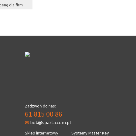
%
nę dla firm
Zapytaj o cenę dla firm
Cena
Zadzwoń do nas:
61 815 00 86
bok@sparta.com.pl
Sklep internetowy
Systemy Master Key