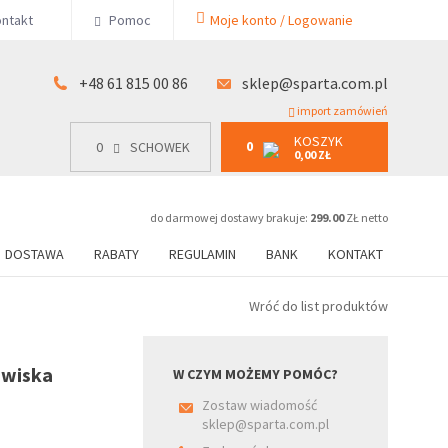
KOSZYK
ntakt
Pomoc
Moje konto / Logowanie
0
15 00 86
0
SCHOWEK
0,00 ZŁ
+48 61 815 00 86
sklep@sparta.com.pl
import zamówień
KOSZYK
0
0
SCHOWEK
0,00 ZŁ
do darmowej dostawy brakuje:
299.00
ZŁ netto
DOSTAWA
RABATY
REGULAMIN
BANK
KONTAKT
Wróć do list produktów
owiska
W CZYM MOŻEMY POMÓC?
Zostaw wiadomość
sklep@sparta.com.pl