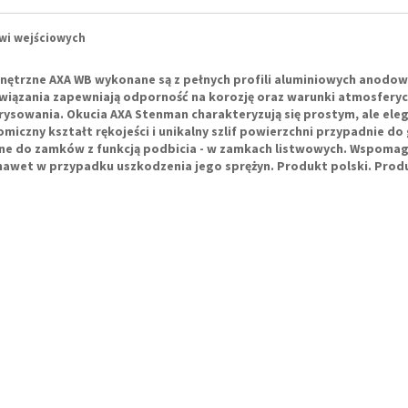
wi wejściowych
nętrzne AXA WB
wykonane są z pełnych profili aluminiowych anodow
związania zapewniają odporność na korozję oraz warunki atmosfer
arysowania.
Okucia AXA Stenman
charakteryzują się prostym, ale ele
czny kształt rękojeści i unikalny szlif powierzchni przypadnie d
e do zamków z funkcją podbicia - w zamkach listwowych. Wspomag
awet w przypadku uszkodzenia jego sprężyn. Produkt polski. Prod