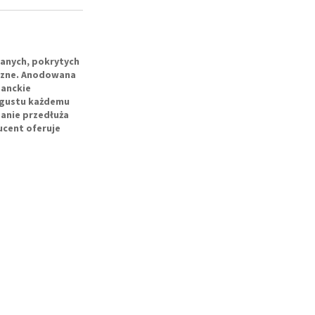
anych, pokrytych
yczne. Anodowana
ganckie
o gustu każdemu
anie przedłuża
ucent oferuje