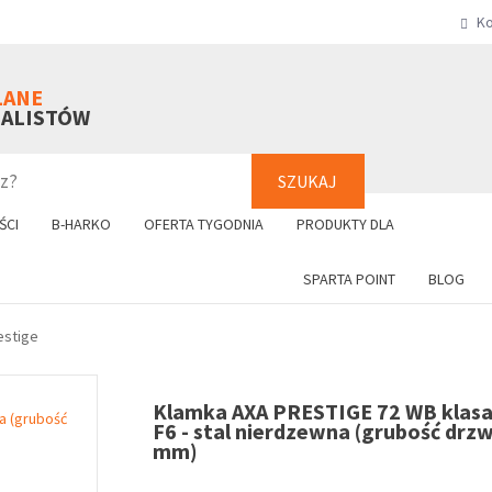
Ko
SZUKAJ
+48 61 8
LANE
NALISTÓW
SZUKAJ
ŚCI
B-HARKO
OFERTA TYGODNIA
PRODUKTY DLA
SPARTA POINT
BLOG
estige
Klamka AXA PRESTIGE 72 WB klasa 
F6 - stal nierdzewna (grubość drzw
mm)