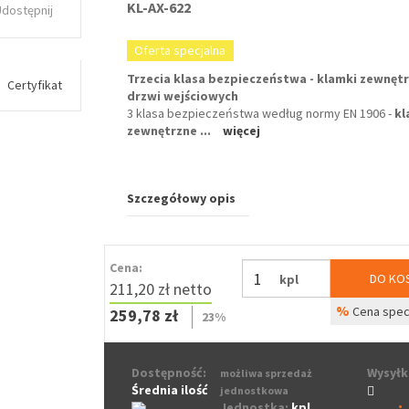
KL-AX-622
Udostępnij
Oferta specjalna
Trzecia klasa bezpieczeństwa - klamki zewnęt
Certyfikat
drzwi wejściowych
3 klasa bezpieczeństwa według normy EN 1906 -
kl
zewnętrzne
...
więcej
Szczegółowy opis
Cena:
DO KO
kpl
211,20 zł netto
%
Cena spec
259,78 zł
23%
Dostępność:
Wysyłk
możliwa sprzedaż
Średnia ilość
jednostkowa
Jednostka:
kpl