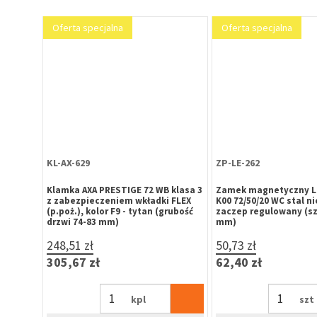
Oferta specjalna
Oferta specjalna
KL-AX-629
ZP-LE-262
 klasa 3
Klamka AXA PRESTIGE 72 WB klasa 3
Zamek magnetyczny L
 FLEX
z zabezpieczeniem wkładki FLEX
K00 72/50/20 WC stal n
grubość
(p.poż.), kolor F9 - tytan (grubość
zaczep regulowany (sz
drzwi 74-83 mm)
mm)
248,51 zł
50,73 zł
305,67 zł
62,40 zł
kpl
szt