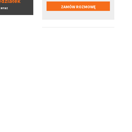
edziałek
teraz