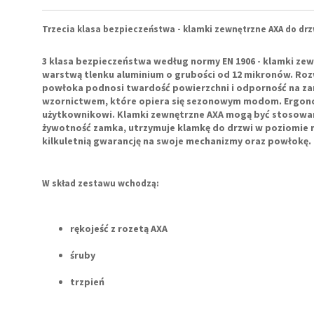
Trzecia klasa bezpieczeństwa - klamki zewnętrzne
AXA
do drz
3 klasa bezpieczeństwa według normy EN 1906 -
klamki zew
warstwą tlenku aluminium o grubości od 12 mikronów. Ro
powłoka podnosi twardość powierzchni i odporność na z
wzornictwem, które opiera się sezonowym modom. Ergonomi
użytkownikowi. Klamki zewnętrzne AXA mogą być stosowan
żywotność zamka, utrzymuje klamkę do drzwi w poziomie n
kilkuletnią gwarancję
na swoje mechanizmy oraz powłokę.
W skład zestawu wchodzą:
rękojeść z rozetą AXA
śruby
trzpień