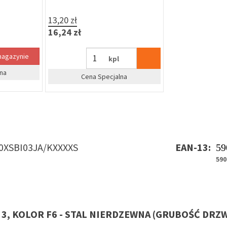
13,20 zł
16,24 zł
magazynie
kpl
na
Cena Specjalna
0XSBI03JA/KXXXXS
EAN-13:
59
590
 3, KOLOR F6 - STAL NIERDZEWNA (GRUBOŚĆ DRZW