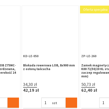
Oferta specjalna
KD-LE-050
ZP-LE-260
OB Z75MC-
Blokada rowerowa LOB, 8x900 mm
Zamek magnetycz
ierdzewna,
z osłoną łańcucha
K00 72/50/20 KL st
erokość 24
zaczep regulowan
mm)
34,30 zł
50,73 zł
42,19 zł
62,40 zł
szt