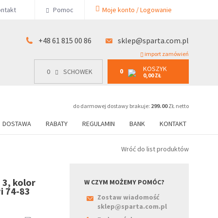
KOSZYK
ntakt
Pomoc
Moje konto / Logowanie
0
15 00 86
0
SCHOWEK
0,00 ZŁ
+48 61 815 00 86
sklep@sparta.com.pl
import zamówień
KOSZYK
0
0
SCHOWEK
0,00 ZŁ
do darmowej dostawy brakuje:
299.00
ZŁ netto
DOSTAWA
RABATY
REGULAMIN
BANK
KONTAKT
Wróć do list produktów
3, kolor
W CZYM MOŻEMY POMÓC?
i 74-83
Zostaw wiadomość
sklep@sparta.com.pl