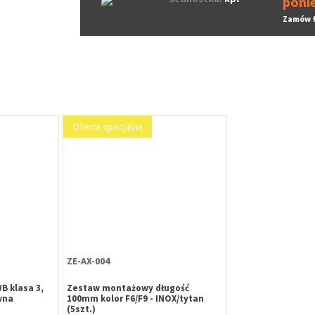
poni
Zamów 
Oferta specjalna
ZE-AX-004
B klasa 3,
Zestaw montażowy długość
wna
100mm kolor F6/F9 - INOX/tytan
(5szt.)