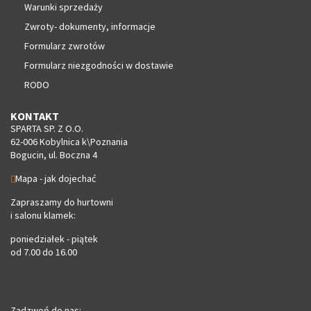
Warunki sprzedaży
Zwroty- dokumenty, informacje
Formularz zwrotów
Formularz niezgodności w dostawie
RODO
KONTAKT
SPARTA SP. Z O.O.
62-006 Kobylnica k\Poznania
Bogucin, ul. Boczna 4
Mapa - jak dojechać
Zapraszamy do hurtowni
i salonu klamek:
poniedziałek - piątek
od 7.00 do 16.00
Zadzwoń do nas: