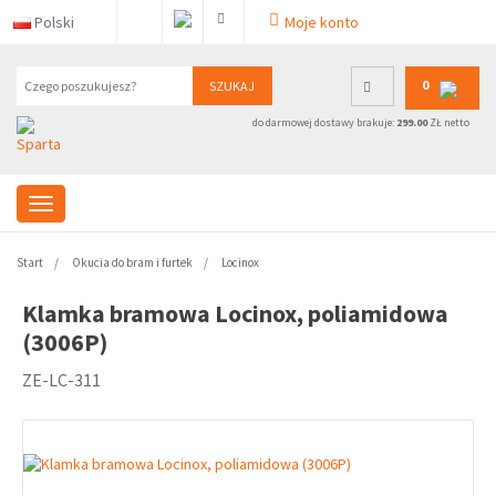
Polski
Moje konto
0
SZUKAJ
do darmowej dostawy brakuje:
299.00
ZŁ netto
Start
Okucia do bram i furtek
Locinox
Klamka bramowa Locinox, poliamidowa
(3006P)
ZE-LC-311