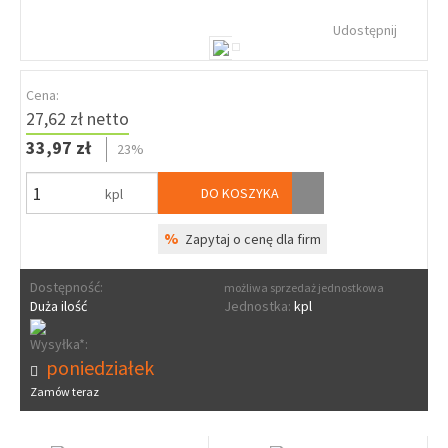
Udostępnij
Cena:
27,62 zł netto
33,97 zł
23%
DO KOSZYKA
kpl
%
Zapytaj o cenę dla firm
Dostępność:
możliwa sprzedaż jednostkowa
Duża ilość
Jednostka:
kpl
Wysyłka*:
poniedziałek
Zamów teraz