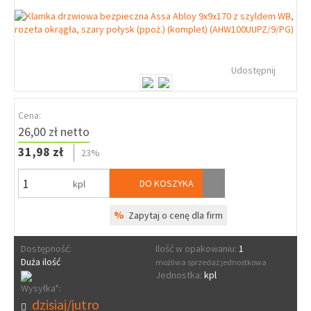
Udostępnij
Cena:
26,00 zł netto
31,98 zł
23%
DO KOSZYKA
kpl
%
Zapytaj o cenę dla firm
Dostępność:
Ilość w opakowaniu:
1
Duża ilość
możliwa sprzedaż jednostkowa
Jednostka:
kpl
Wysyłka*:
dzisiaj/jutro