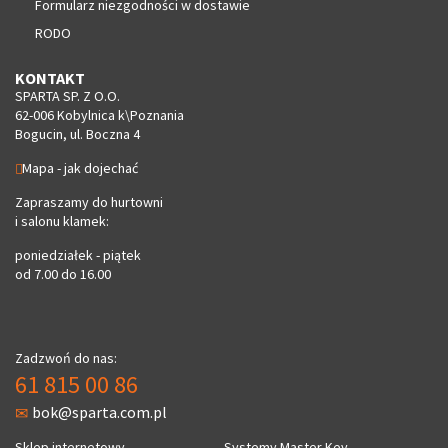
Formularz niezgodności w dostawie
RODO
KONTAKT
SPARTA SP. Z O.O.
62-006 Kobylnica k\Poznania
Bogucin, ul. Boczna 4
Mapa - jak dojechać
Zapraszamy do hurtowni
i salonu klamek:
poniedziałek - piątek
od 7.00 do 16.00
Zadzwoń do nas:
61 815 00 86
bok@sparta.com.pl
Sklep internetowy
Systemy Master Key