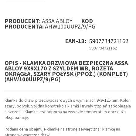
PRODUCENT:
ASSA ABLOY
KOD
PRODUCENTA:
AHW100UUPZ/9/PG
EAN-13:
5907734721162
5907734721162
OPIS - KLAMKA DRZWIOWA BEZPIECZNA ASSA
ABLOY 9X9X170 Z SZYLDEM WB, ROZETA
OKRĄGŁA, SZARY POŁYSK (PPOŻ.) (KOMPLET)
(AHW100UUPZ/9/PG)
Klamka do drzwi przeciwpożarowych o wymiarach 9x9x125 mm. Kolor
szary, połysk. Solidna konstrukcja klamki i trwały trzpień zapobiegają
niszczeniu.Klamka jest odporna na wysokie temperatury oraz dużą
eksploatację.
Podana cena obejmuje klamkę na stronę zewnętrzną i klamkę na
stronę wewnętrzną drzwi.