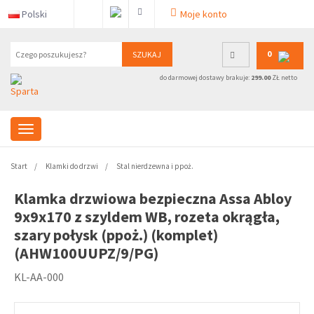
Polski
Moje konto
0
SZUKAJ
do darmowej dostawy brakuje:
299.00
ZŁ netto
Start
Klamki do drzwi
Stal nierdzewna i ppoż.
Klamka drzwiowa bezpieczna Assa Abloy
9x9x170 z szyldem WB, rozeta okrągła,
szary połysk (ppoż.) (komplet)
(AHW100UUPZ/9/PG)
KL-AA-000