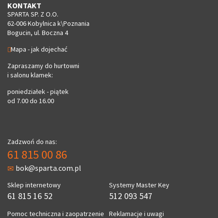
KONTAKT
SPARTA SP. Z O.O.
62-006 Kobylnica k\Poznania
Bogucin, ul. Boczna 4
Mapa - jak dojechać
Zapraszamy do hurtowni
i salonu klamek:
poniedziałek - piątek
od 7.00 do 16.00
Zadzwoń do nas:
61 815 00 86
bok@sparta.com.pl
Sklep internetowy
Systemy Master Key
61 815 16 52
512 093 547
Pomoc techniczna i zaopatrzenie
Reklamacje i uwagi