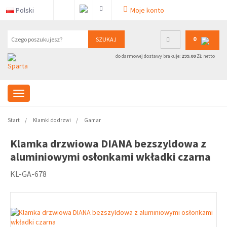
Polski
Moje konto
0
SZUKAJ
do darmowej dostawy brakuje:
299.00
ZŁ netto
Start
Klamki do drzwi
Gamar
Klamka drzwiowa DIANA bezszyldowa z
aluminiowymi osłonkami wkładki czarna
KL-GA-678