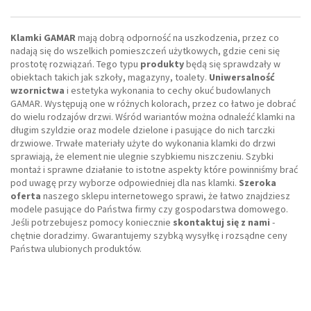
Klamki GAMAR
mają dobrą odporność na uszkodzenia, przez co
nadają się do wszelkich pomieszczeń użytkowych, gdzie ceni się
prostotę rozwiązań. Tego typu
produkty
będą się sprawdzały w
obiektach takich jak szkoły, magazyny, toalety.
Uniwersalność
wzornictwa
i estetyka wykonania to cechy okuć budowlanych
GAMAR. Występują one w różnych kolorach, przez co łatwo je dobrać
do wielu rodzajów drzwi. Wśród wariantów można odnaleźć klamki na
długim szyldzie oraz modele dzielone i pasujące do nich tarczki
drzwiowe. Trwałe materiały użyte do wykonania klamki do drzwi
sprawiają, że element nie ulegnie szybkiemu niszczeniu. Szybki
montaż i sprawne działanie to istotne aspekty które powinniśmy brać
pod uwagę przy wyborze odpowiedniej dla nas klamki.
Szeroka
oferta
naszego sklepu internetowego sprawi, że łatwo znajdziesz
modele pasujące do Państwa firmy czy gospodarstwa domowego.
Jeśli potrzebujesz pomocy koniecznie
skontaktuj się z nami
-
chętnie doradzimy. Gwarantujemy szybką wysyłkę i rozsądne ceny
Państwa ulubionych produktów.