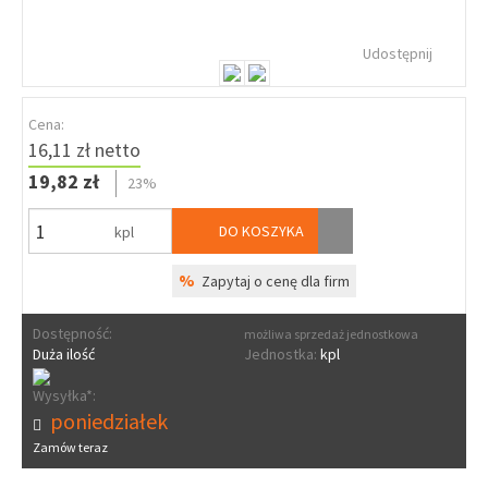
Udostępnij
Cena:
16,11 zł netto
19,82 zł
23%
DO KOSZYKA
kpl
%
Zapytaj o cenę dla firm
Dostępność:
możliwa sprzedaż jednostkowa
Duża ilość
Jednostka:
kpl
Wysyłka*:
poniedziałek
Zamów teraz