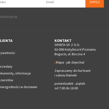
ZAPISZ
 subskrypcję
LIENTA
KONTAKT
SPARTA SP. Z O.O.
62-006 Kobylnica k\Poznania
rywatności
Bogucin, ul. Boczna 4
Mapa - jak dojechać
przedaży
Zapraszamy do hurtowni
okumenty, informacje
i salonu klamek:
 zwrotów
poniedziałek - piątek
 niezgodności w dostawie
od 7.00 do 16.00