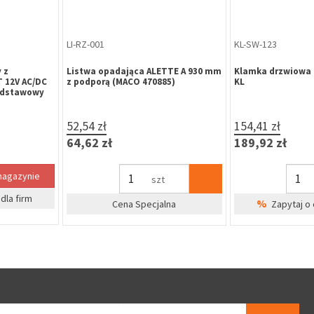
ZP-WA-065
ZA-PL-102
 mosiądz 72
Zamek drzwiowy GERDA ZW100
Zawias Pol-soft w
72/50 WC, ocynk złoty
regulacją fi 20 ocy
00-00(kpl)
33,02 zł
13,10 zł
40,61 zł
16,11 zł
kpl
%
%
dla firm
Zapytaj o cenę dla firm
Zapytaj o 