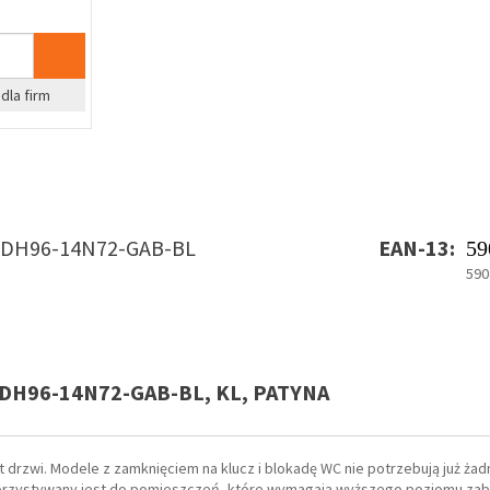
dla firm
DH96-14N72-GAB-BL
EAN-13:
59
590
DH96-14N72-GAB-BL, KL, PATYNA
drzwi. Modele z zamknięciem na klucz i blokadę WC nie potrzebują już ża
orzystywany jest do pomieszczeń, które wymagają wyższego poziomu zab