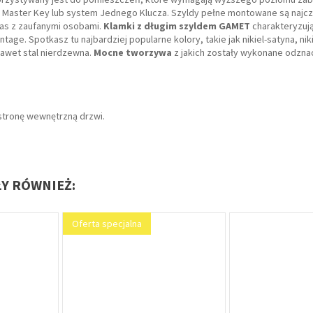
 Master Key lub system Jednego Klucza. Szyldy pełne montowane są najcz
as z zaufanymi osobami.
Klamki z długim szyldem GAMET
charakteryzują
age. Spotkasz tu najbardziej popularne kolory, takie jak nikiel-satyna, ni
nawet stal nierdzewna.
Mocne tworzywa
z jakich zostały wykonane odznac
stronę wewnętrzną drzwi.
ŁY RÓWNIEŻ: