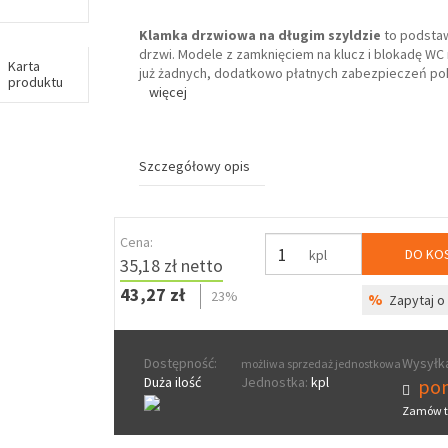
Klamka drzwiowa na długim szyldzie
to podsta
drzwi. Modele z zamknięciem na klucz i blokadę WC 
Karta
już żadnych, dodatkowo płatnych zabezpieczeń pok
produktu
więcej
Szczegółowy opis
Cena:
DO KO
kpl
35,18 zł netto
43,27 zł
23%
%
Zapytaj o 
Dostępność:
Wysyłka
możliwa sprzedaż jednostkowa
Duża ilość
Jednostka:
kpl
pon
Zamów t