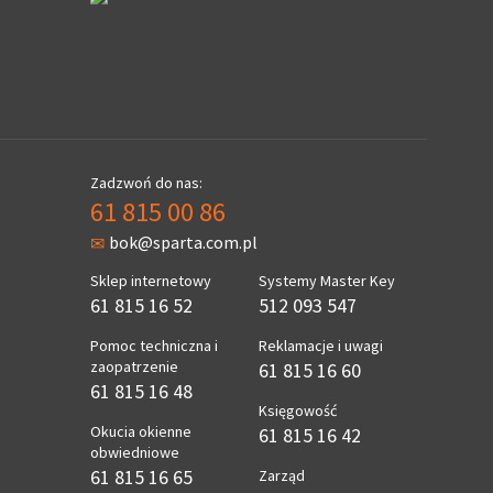
Zadzwoń do nas:
61 815 00 86
bok@sparta.com.pl
Sklep internetowy
Systemy Master Key
61 815 16 52
512 093 547
Pomoc techniczna i
Reklamacje i uwagi
zaopatrzenie
61 815 16 60
61 815 16 48
Księgowość
Okucia okienne
61 815 16 42
obwiedniowe
61 815 16 65
Zarząd