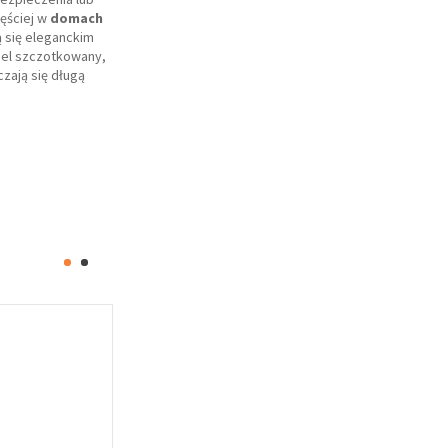
ęściej w
domach
 się eleganckim
kiel szczotkowany,
zają się długą
Oferta specjalna