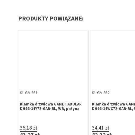
PRODUKTY POWIĄZANE:
KL-GA-931
KL-GA-932
Klamka drzwiowa GAMET ADULAR
Klamka drzwiowa GAM
DH96-14Y72-GAB-BL, WB, patyna
DH96-14WC72-GAB-BL, 
35,18 zł
34,41 zł
43,27 zł
42,32 zł