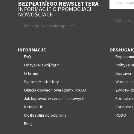
BEZPŁATNEGO NEWSLETTERA
INFORMACJE O PROMOCJACH I
NOWOŚCIACH
Aktualizuj
Dlaczego warto się zapisać?
INFORMACJE
OBSŁUGA K
FAQ
Regulamin
Odzyskaj swój login
Polityka p
O firmie
Dostawa
System Master Key
Warunki s
Okucia obwiedniowe i zamki MACO
Zwroty- d
Jak kupować w cenach hurtowych
Formularz
Dotacje UE
Formularz
Ulotki i pliki do pobrania
RODO
Blog