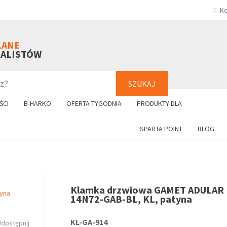
Ko
SZUKAJ
+48 61 8
LANE
NALISTÓW
SZUKAJ
ŚCI
B-HARKO
OFERTA TYGODNIA
PRODUKTY DLA
SPARTA POINT
BLOG
Klamka drzwiowa GAMET ADULAR
14N72-GAB-BL, KL, patyna
KL-GA-914
Udostępnij