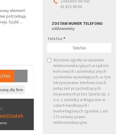
Zadzwoń do nas
61 815 00 86
wowy element
nie potrzebują
oju. Szyld
...
ZOSTAW NUMER TELEFONU
oddzwonimy
Telefon
*
Wyrażam zgodę na używanie
telekomunikacyjnych urządzeń
końcowych i automatycznych
SZYKA
systemów wywołujących, w tym
otrzymywanie telefonicznych
połączeń przychodzących
cenę dla firm
inicjowanych przez Sparta Sp. z
o.o. z siedzibą w Bogucinie w
celach handlowych i
*:
marketingowych zgodnie z art.
iedziałek
172 ustawy prawo
telekomunikacyjne.
eraz