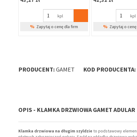
kpl
kpl
%
%
Zapytaj o cenę dla firm
Zapytaj o cenę 
PRODUCENT:
GAMET
KOD PRODUCENTA:
OPIS - KLAMKA DRZWIOWA GAMET ADULAR 
Klamka drzwiowa na długim szyldzie
to podstawowy element 
płatnych zabezpieczeń pokoju. Szyld na wkładkę drzwiową wyk