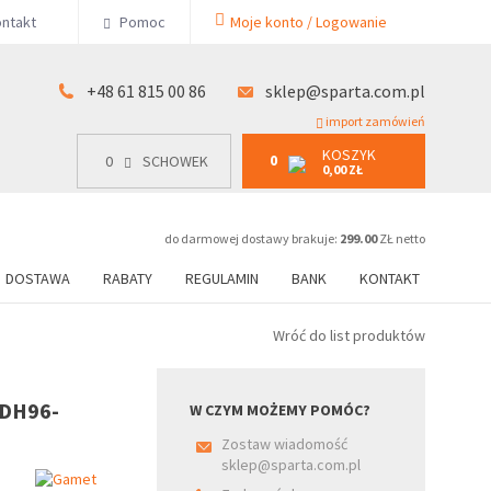
KOSZYK
ntakt
Pomoc
Moje konto / Logowanie
0
15 00 86
0
SCHOWEK
0,00 ZŁ
+48 61 815 00 86
sklep@sparta.com.pl
import zamówień
KOSZYK
0
0
SCHOWEK
0,00 ZŁ
do darmowej dostawy brakuje:
299.00
ZŁ netto
DOSTAWA
RABATY
REGULAMIN
BANK
KONTAKT
Wróć do list produktów
 DH96-
W CZYM MOŻEMY POMÓC?
Zostaw wiadomość
sklep@sparta.com.pl