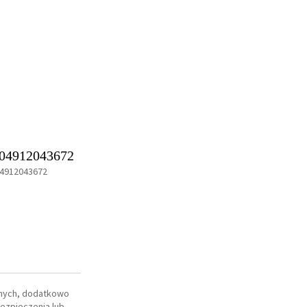
04912043672
4912043672
dnych, dodatkowo
ezpieczenia lub