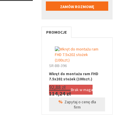
PROMOCJE
SR-BB-396
Wkręt do montażu ram FHD
7.5x202 stożek (100szt.)
92,88 zł
Brak w magazynie
114,24 zł
%
Zapytaj o cenę dla
firm