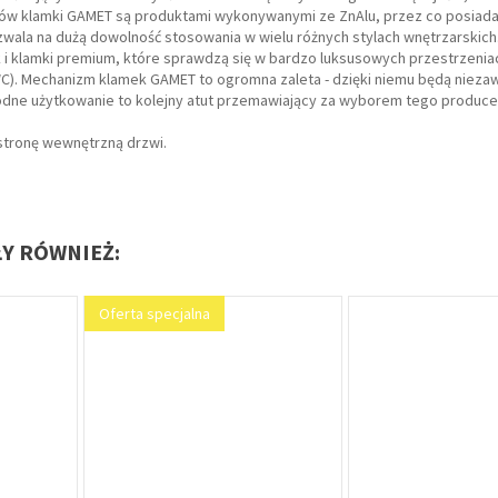
dków klamki GAMET są produktami wykonywanymi ze ZnAlu, przez co posiad
ozwala na dużą dowolność stosowania w wielu różnych stylach wnętrzarskic
 klamki premium, które sprawdzą się w bardzo luksusowych przestrzenia
(WC). Mechanizm klamek GAMET to ogromna zaleta - dzięki niemu będą niez
dne użytkowanie to kolejny atut przemawiający za wyborem tego produce
stronę wewnętrzną drzwi.
ŁY RÓWNIEŻ:
Oferta specjalna
Oferta specjalna