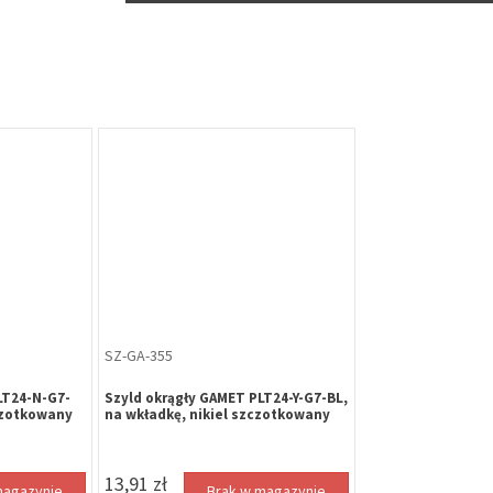
SZ-GA-355
LT24-N-G7-
Szyld okrągły GAMET PLT24-Y-G7-BL,
zczotkowany
na wkładkę, nikiel szczotkowany
13,91 zł
magazynie
Brak w magazynie