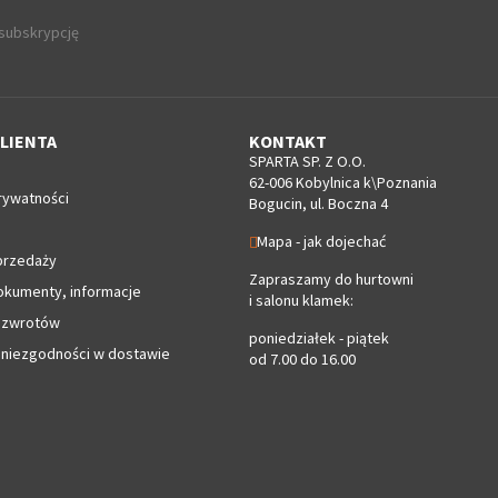
 subskrypcję
LIENTA
KONTAKT
SPARTA SP. Z O.O.
62-006 Kobylnica k\Poznania
rywatności
Bogucin, ul. Boczna 4
Mapa - jak dojechać
przedaży
Zapraszamy do hurtowni
okumenty, informacje
i salonu klamek:
 zwrotów
poniedziałek - piątek
 niezgodności w dostawie
od 7.00 do 16.00