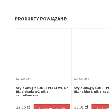
PRODUKTY POWIĄZANE:
SZ-GA-354
SZ-GA-353
Szyld okrągła GAMET PLT24-WC-G7-
Szyld okrągły GAMET P
BL, blokada WC, nikiel
BL, na klucz, nikiel s
szczotkowany
22,35 zł
13,91 zł
Brak w magazynie
Brak w 