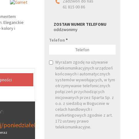
Zadzwoń do nas
61 815 00 86
lementem
. Eleganckie
ZOSTAW NUMER TELEFONU
 kolory i
oddzwonimy
Telefon
*
Wyrażam zgodę na używanie
telekomunikacyjnych urządzeń
końcowych i automatycznych
systemów wywołujących, w tym
otrzymywanie telefonicznych
połączeń przychodzących
inicjowanych przez Sparta Sp. z
o.o. z siedzibą w Bogucinie w
celach handlowych i
*:
marketingowych zgodnie z art.
172 ustawy prawo
aj/poniedziałek
telekomunikacyjne.
eraz