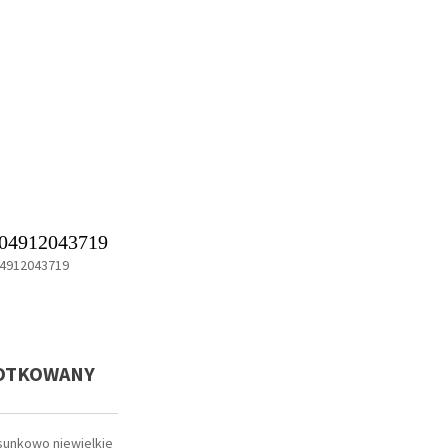
04912043719
4912043719
ZOTKOWANY
sunkowo niewielkie