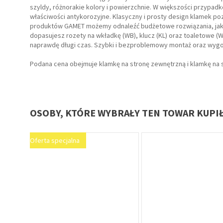
szyldy, różnorakie kolory i powierzchnie. W większości przypa
właściwości antykorozyjne. Klasyczny i prosty design klamek p
produktów GAMET możemy odnaleźć budżetowe rozwiązania, jak i
dopasujesz rozety na wkładkę (WB), klucz (KL) oraz toaletowe 
naprawdę długi czas. Szybki i bezproblemowy montaż oraz wygo
Podana cena obejmuje klamkę na stronę zewnętrzną i klamkę na 
OSOBY, KTÓRE WYBRAŁY TEN TOWAR KUPI