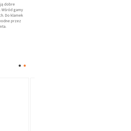
ają dobre
h. Wśród gamy
ch. Do klamek
awodne przez
nta.
Oferta specjalna