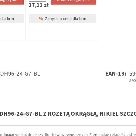
17,11 zł
%
dla firm
Zapytaj o cenę dla firm
DH96-24-G7-BL
EAN-13:
59
590
DH96-24-G7-BL Z ROZETĄ OKRĄGŁĄ, NIKIEL SZC
niającym każde skrzydło drzwi wewnętrznych. Eleganckie rękojeści, sto