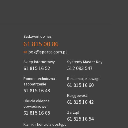
Zadzwoń do nas:
61 815 00 86
bok@sparta.com.pl
Sklep internetowy
Systemy Master Key
61 815 16 52
512 093 547
Pomoc techniczna i
Reklamacje i uwagi
zaopatrzenie
61 815 16 60
61 815 16 48
Księgowość
Okucia okienne
61 815 16 42
obwiedniowe
61 815 16 65
Zarząd
61 815 16 54
Klamki i kontrola dostępu