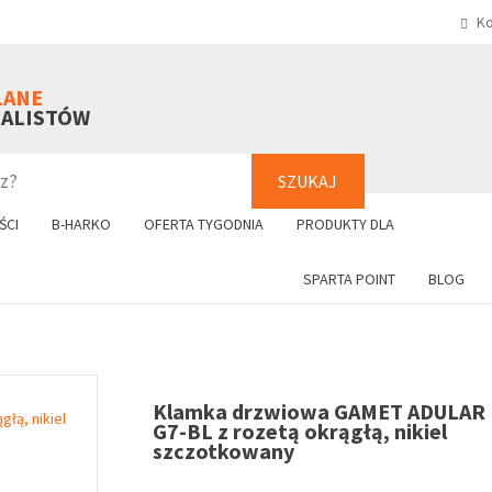
Ko
SZUKAJ
+48 61 8
LANE
NALISTÓW
SZUKAJ
ŚCI
B-HARKO
OFERTA TYGODNIA
PRODUKTY DLA
SPARTA POINT
BLOG
Klamka drzwiowa GAMET ADULAR 
G7-BL z rozetą okrągłą, nikiel
szczotkowany