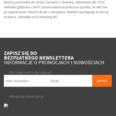
będzie pasowała do drzwi zarówno z drewna, aluminium jak i PCV.
Unikalna głęboka czerń zastosowana w pokryciu sprawi, że nikt nie
przejdzie koło Twoich drzwi z obojętnie. Klamka występuje w wersji
na klucz, wkładkę oraz blokadę WC.
ZAPISZ SIĘ DO
BEZPŁATNEGO NEWSLETTERA
INFORMACJE O PROMOCJACH I NOWOŚCIACH
Dlaczego warto się zapisać?
ZAPISZ
Aktualizuj subskrypcję