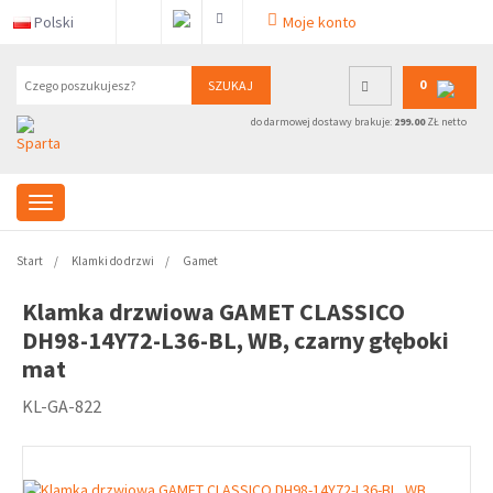
Polski
Moje konto
0
SZUKAJ
do darmowej dostawy brakuje:
299.00
ZŁ netto
Start
Klamki do drzwi
Gamet
Klamka drzwiowa GAMET CLASSICO
DH98-14Y72-L36-BL, WB, czarny głęboki
mat
KL-GA-822