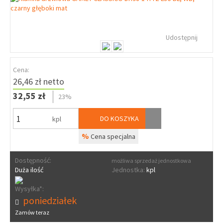
Udostępnij
Cena:
26,46 zł netto
32,55 zł
23%
DO KOSZYKA
kpl
%
Cena specjalna
Dostępność:
możliwa sprzedaż jednostkowa
Duża ilość
Jednostka:
kpl
Wysyłka*:
poniedziałek
Zamów teraz