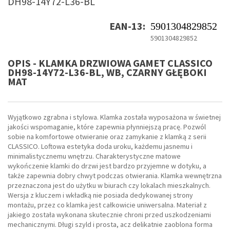
DH98-14Y72-L36-BL
EAN-13:
5901304829852
5901304829852
OPIS - KLAMKA DRZWIOWA GAMET CLASSICO
DH98-14Y72-L36-BL, WB, CZARNY GŁĘBOKI
MAT
Wyjątkowo zgrabna i stylowa. Klamka została wyposażona w świetnej
jakości wspomaganie, które zapewnia płynniejszą pracę. Pozwól
sobie na komfortowe otwieranie oraz zamykanie z klamką z serii
CLASSICO. Loftowa estetyka doda uroku, każdemu jasnemu i
minimalistycznemu wnętrzu. Charakterystyczne matowe
wykończenie klamki do drzwi jest bardzo przyjemne w dotyku, a
także zapewnia dobry chwyt podczas otwierania. Klamka wewnętrzna
przeznaczona jest do użytku w biurach czy lokalach mieszkalnych.
Wersja z kluczem i wkładką nie posiada dedykowanej strony
montażu, przez co klamka jest całkowicie uniwersalna. Materiał z
jakiego została wykonana skutecznie chroni przed uszkodzeniami
mechanicznymi. Długi szyld i prosta, acz delikatnie zaoblona forma