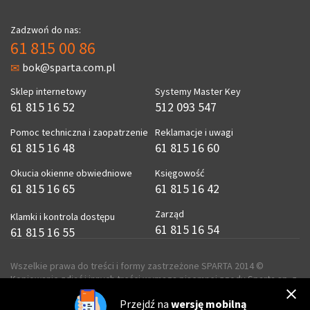
Zadzwoń do nas:
61 815 00 86
bok@sparta.com.pl
Sklep internetowy
Systemy Master Key
61 815 16 52
512 093 547
Pomoc techniczna i zaopatrzenie
Reklamacje i uwagi
61 815 16 48
61 815 16 60
Okucia okienne obwiedniowe
Księgowość
61 815 16 65
61 815 16 42
Zarząd
Klamki i kontrola dostępu
61 815 16 54
61 815 16 55
Wszelkie prawa do treści i formy zastrzeżone SPARTA 2014 ©
Kopiowanie zdjęć i innych treści wymaga pisemnej zgody Sparta sp. z
o.o.
Przejdź na
wersję mobilną
realizacja
ecreo.eu