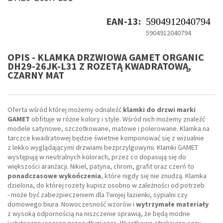
EAN-13:
5904912040794
5904912040794
OPIS - KLAMKA DRZWIOWA GAMET ORGANIC
DH29-26JK-L31 Z ROZETĄ KWADRATOWĄ,
CZARNY MAT
Oferta wśród której możemy odnaleźć
klamki do drzwi marki
GAMET
obfituje w różne kolory i style. Wśród nich możemy znaleźć
modele satynowe, szczotkowane, matowe i polerowane. Klamka na
tarczce kwadratowej będzie świetnie komponować się z wizualnie
z lekko wyglądającymi drzwiami bezprzylgowymi. Klamki GAMET
występują w neutralnych kolorach, przez co dopasują się do
większości aranżacji. Nikiel, patyna, chrom, grafit oraz czerń to
ponadczasowe wykończenia
, które nigdy się nie znudzą. Klamka
dzielona, do której rozety kupisz osobno w zależności od potrzeb
- może być zabezpieczeniem dla Twojej łazienki, sypialni czy
domowego biura. Nowoczesność wzorów i
wytrzymałe materiały
z wysoką odpornością na niszczenie sprawią, że będą modne