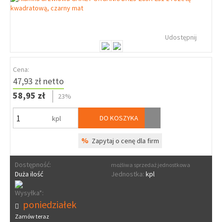
Udostępnij
Cena:
47,93 zł netto
58,95 zł
23%
DO KOSZYKA
kpl
%
Zapytaj o cenę dla firm
Dostępność:
możliwa sprzedaż jednostkowa
Duża ilość
Jednostka:
kpl
Wysyłka*:
poniedziałek
Zamów teraz