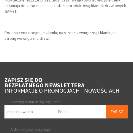
i użyteczne jeszcze przez długi czas. Wyjątkowo atrakcyjne ceny
skłaniają do zapoznania się z ofertą produktową klamek drzwiowych
GAMET.
Podana cena obejmuje klamkę na stronę zewnętrzną i klamkę na
stronę wewnętrzną drzwi.
ZAPISZ SIĘ DO
BEZPŁATNEGO NEWSLETTERA
INFORMACJE O PROMOCJACH I NOWOŚCIACH
Dlaczego warto się zapisać?
ZAPISZ
Aktualizuj subskrypcję