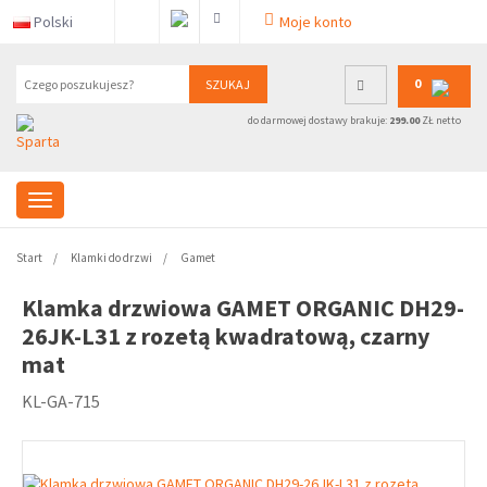
Polski
Moje konto
0
SZUKAJ
do darmowej dostawy brakuje:
299.00
ZŁ netto
Start
Klamki do drzwi
Gamet
Klamka drzwiowa GAMET ORGANIC DH29-
26JK-L31 z rozetą kwadratową, czarny
mat
KL-GA-715