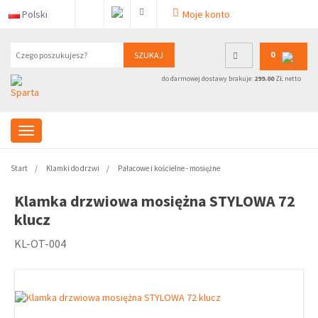
Polski
Moje konto
0
SZUKAJ
do darmowej dostawy brakuje:
299.00
ZŁ netto
Start
Klamki do drzwi
Pałacowe i kościelne - mosiężne
Klamka drzwiowa mosiężna STYLOWA 72
klucz
KL-OT-004