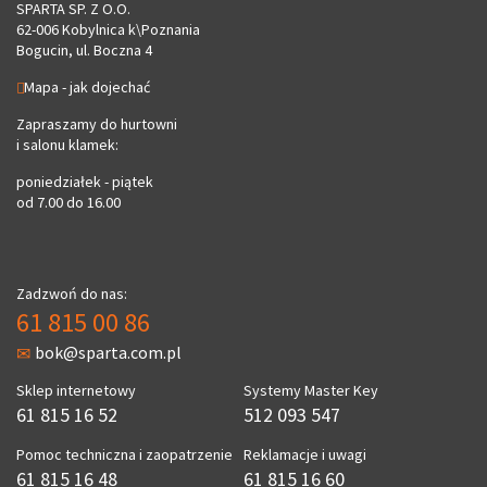
SPARTA SP. Z O.O.
62-006 Kobylnica k\Poznania
Bogucin, ul. Boczna 4
Mapa - jak dojechać
Zapraszamy do hurtowni
i salonu klamek:
poniedziałek - piątek
od 7.00 do 16.00
Zadzwoń do nas:
61 815 00 86
bok@sparta.com.pl
Sklep internetowy
Systemy Master Key
61 815 16 52
512 093 547
Pomoc techniczna i zaopatrzenie
Reklamacje i uwagi
61 815 16 48
61 815 16 60