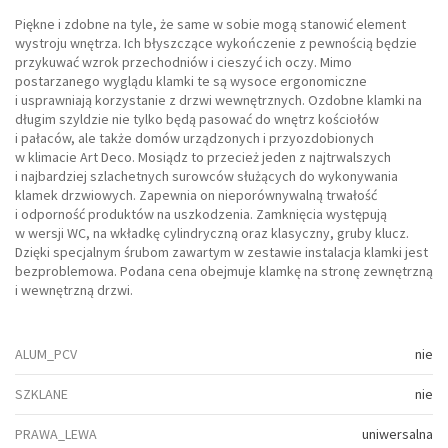
Piękne i zdobne na tyle, że same w sobie mogą stanowić element
wystroju wnętrza. Ich błyszczące wykończenie z pewnością będzie
przykuwać wzrok przechodniów i cieszyć ich oczy. Mimo
postarzanego wyglądu klamki te są wysoce ergonomiczne
i usprawniają korzystanie z drzwi wewnętrznych. Ozdobne klamki na
długim szyldzie nie tylko będą pasować do wnętrz kościołów
i pałaców, ale także domów urządzonych i przyozdobionych
w klimacie Art Deco. Mosiądz to przecież jeden z najtrwalszych
i najbardziej szlachetnych surowców służących do wykonywania
klamek drzwiowych. Zapewnia on nieporównywalną trwałość
i odporność produktów na uszkodzenia. Zamknięcia występują
w wersji WC, na wkładkę cylindryczną oraz klasyczny, gruby klucz.
Dzięki specjalnym śrubom zawartym w zestawie instalacja klamki jest
bezproblemowa. Podana cena obejmuje klamkę na stronę zewnętrzną
i wewnętrzną drzwi.
ALUM_PCV
nie
SZKLANE
nie
PRAWA_LEWA
uniwersalna