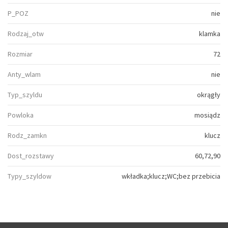
P_POZ
nie
Rodzaj_otw
klamka
Rozmiar
72
Anty_wlam
nie
Typ_szyldu
okrągły
Powloka
mosiądz
Rodz_zamkn
klucz
Dost_rozstawy
60,72,90
Typy_szyldow
wkładka;klucz;WC;bez przebicia