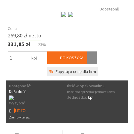
Udostępnij
Cena:
269,80 zł netto
331,85 zł
23%
DO KOSZYKA
kpl
%
Zapytaj o cenę dla firm
Dostępność:
Ilość w opakowaniu:
1
Duża ilość
możliwa sprzedaż jednostkowa
Jednostka:
kpl
Wysyłka*:
jutro
Zamów teraz