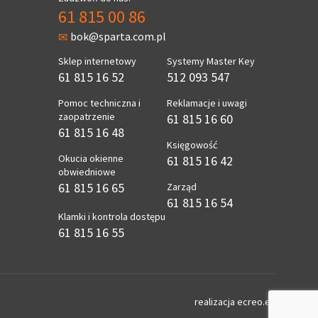
61 815 00 86
bok@sparta.com.pl
Sklep internetowy
Systemy Master Key
61 815 16 52
512 093 547
Pomoc techniczna i
Reklamacje i uwagi
zaopatrzenie
61 815 16 60
61 815 16 48
Księgowość
Okucia okienne
61 815 16 42
obwiedniowe
61 815 16 65
Zarząd
61 815 16 54
Klamki i kontrola dostępu
61 815 16 55
realizacja
ecreo.eu