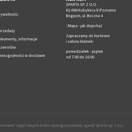
SPARTA SP. Z O.O.
62-006 Kobylnica k\Poznania
rywatności
Bogucin, ul. Boczna 4
Mapa - jak dojechać
przedaży
Zapraszamy do hurtowni
okumenty, informacje
i salonu klamek:
 zwrotów
poniedziałek - piątek
 niezgodności w dostawie
od 7.00 do 16.00
iowanie zdjęć i innych treści wymaga pisemnej zgody Sparta sp. z o.o.