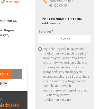
Zadzwoń do nas
61 815 00 86
ZOSTAW NUMER TELEFONU
72mm WB na
oddzwonimy
na długim
Telefon
*
więcej
Wyrażam zgodę na używanie
telekomunikacyjnych urządzeń
końcowych i automatycznych
systemów wywołujących, w tym
otrzymywanie telefonicznych
połączeń przychodzących
SZYKA
inicjowanych przez Sparta Sp. z
o.o. z siedzibą w Bogucinie w
jalna
celach handlowych i
marketingowych zgodnie z art.
172 ustawy prawo
*:
telekomunikacyjne.
iedziałek