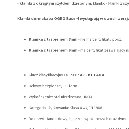
- klamki z okrągłym szyldem dzielonym
, klamko - klamki
z sz
Klamki dormakaba OGRO Base-4 występują w dwóch wersj
Klamka z trzpieniem 8mm
- nie ma certyfikatu ppoż.
Klamka z trzpieniem 9mm
- ma certyfikat zezwalający
Klucz klasyfikacyjny EN 1906 :
4 7 - B1 1 4 0 A
Uchwyt bezpieczny - U-form
Wykończenie: stal nierdzewna - INOX
Kategoria użytkowania: Klasa 4 wg EN 1906
Do drzwi standardowych, przeciwpożarowych oraz dymo