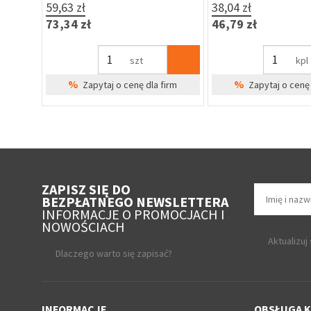
59,63 zł
38,04 zł
73,34 zł
46,79 zł
szt
kpl
%
%
Zapytaj o cenę dla firm
Zapytaj o cenę 
ZAPISZ SIĘ DO
BEZPŁATNEGO NEWSLETTERA
INFORMACJE O PROMOCJACH I
NOWOŚCIACH
Aktualizuj
Dlaczego warto się zapisać?
INFORMACJE
OBSŁUGA K