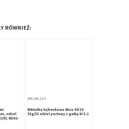
ŁY RÓWNIEŻ:
WK-AB-115
wi
Wkładka bębenkowa Abus KD10
m, nikiel
35g/55 nikiel perłowy z gałką kl 5.2
1(KL BDA2-