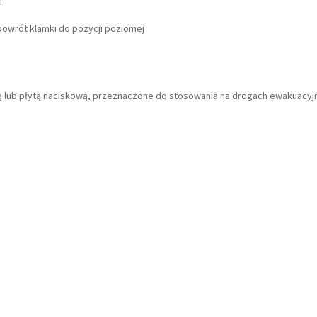
i
owrót klamki do pozycji poziomej
ką lub płytą naciskową, przeznaczone do stosowania na drogach ewakuacyj