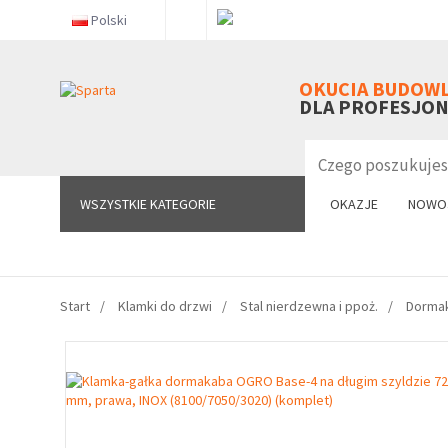
Polski
WSZYSTKIE KATEGORIE
OKUCIA BUDOW
DLA PROFESJO
WSZYSTKIE KATEGORIE
OKAZJE
NOWO
Start
Klamki do drzwi
Stal nierdzewna i ppoż.
Dorma