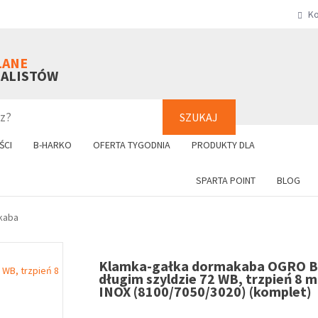
Ko
SZUKAJ
+48 61 8
LANE
NALISTÓW
SZUKAJ
ŚCI
B-HARKO
OFERTA TYGODNIA
PRODUKTY DLA
SPARTA POINT
BLOG
kaba
Klamka-gałka dormakaba OGRO B
długim szyldzie 72 WB, trzpień 8 
INOX (8100/7050/3020) (komplet)