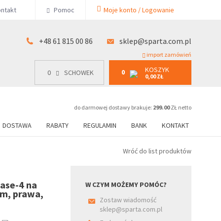
KOSZYK
ntakt
Pomoc
Moje konto / Logowanie
0
15 00 86
0
SCHOWEK
0,00 ZŁ
+48 61 815 00 86
sklep@sparta.com.pl
import zamówień
KOSZYK
0
0
SCHOWEK
0,00 ZŁ
do darmowej dostawy brakuje:
299.00
ZŁ netto
DOSTAWA
RABATY
REGULAMIN
BANK
KONTAKT
Wróć do list produktów
ase-4 na
W CZYM MOŻEMY POMÓC?
mm, prawa,
Zostaw wiadomość
sklep@sparta.com.pl