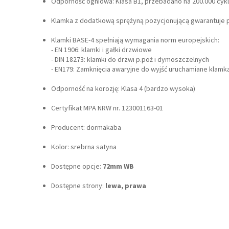
Odporność ogniowa: Klasa B1, przebadano na 200.000 cykl
Klamka z dodatkową sprężyną pozycjonującą gwarantuje p
Klamki BASE-4 spełniają wymagania norm europejskich:
- EN 1906: klamki i gałki drzwiowe
- DIN 18273: klamki do drzwi p.poż i dymoszczelnych
- EN179: Zamknięcia awaryjne do wyjść uruchamiane klam
Odporność na korozję: Klasa 4 (bardzo wysoka)
Certyfikat MPA NRW nr. 123001163-01
Producent: dormakaba
Kolor: srebrna satyna
Dostępne opcje:
72mm WB
Dostępne strony:
lewa, prawa