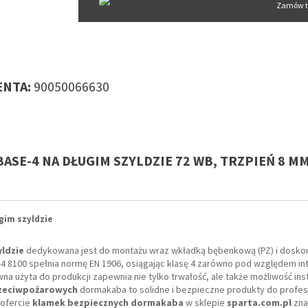
Zamów t
NTA:
90050066630
SE-4 NA DŁUGIM SZYLDZIE 72 WB, TRZPIEŃ 8 MM
im szyldzie
ldzie
dedykowana jest do montażu wraz wkładką bębenkową (PZ) i doskon
 8100 spełnia normę EN 1906, osiągając klasę 4 zarówno pod względem in
na użyta do produkcji zapewnia nie tylko trwałość, ale także możliwość inst
rzeciwpożarowych
dormakaba to solidne i bezpieczne produkty do profe
 ofercie
klamek bezpiecznych dormakaba
w sklepie
sparta.com.pl
zna