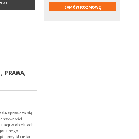
eraz
, PRAWA,
ale sprawdza się
tensywności
alacji w obiektach
sjonalnego
jdziemy
klamko