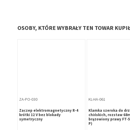
OSOBY, KTÓRE WYBRAŁY TEN TOWAR KUPI
ZA-PO-030
KL-HA-061
Zaczep elektromagnetyczny R-4
Klamka szeroka do drz
krótki 12 V bez blokady
chińskich, rozstaw 68m
symetryczny
brązowiony prawy FT-5
P)