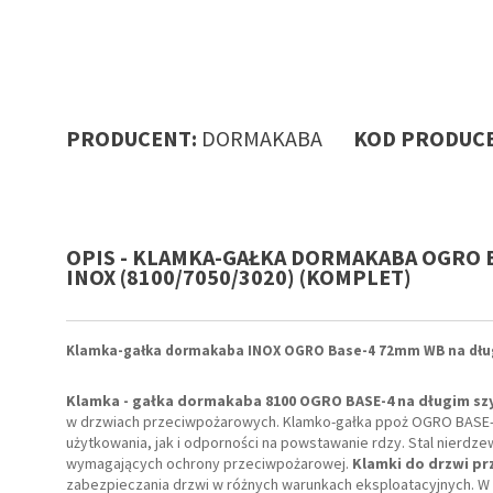
PRODUCENT:
DORMAKABA
KOD PRODUCE
OPIS - KLAMKA-GAŁKA DORMAKABA OGRO BA
INOX (8100/7050/3020) (KOMPLET)
Klamka-gałka dormakaba INOX OGRO Base-4 72mm WB na dług
Klamka - gałka dormakaba 8100 OGRO BASE-4 na długim szy
w drzwiach przeciwpożarowych. Klamko-gałka ppoż OGRO BASE-4
użytkowania, jak i odporności na powstawanie rdzy. Stal nierdzew
wymagających ochrony przeciwpożarowej.
Klamki do drzwi p
zabezpieczania drzwi w różnych warunkach eksploatacyjnych. W