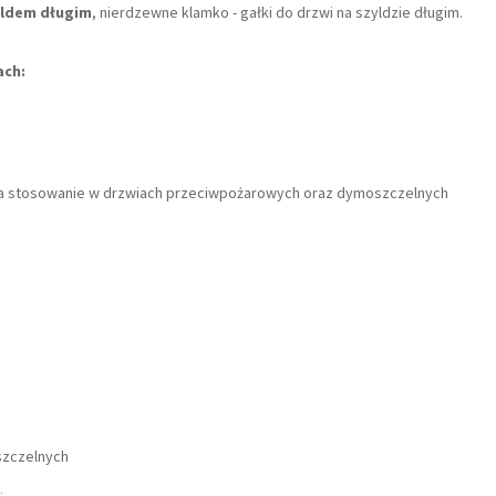
yldem długim
, nierdzewne klamko - gałki do drzwi na szyldzie długim.
ach:
 na stosowanie w drzwiach przeciwpożarowych oraz dymoszczelnych
szczelnych