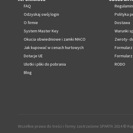
FAQ
Regulamin
Odzyskaj swój login
Polityka p
O firmie
Dostawa
System Master Key
Warunki s
Okucia obwiedniowe i zamki MACO
Zwroty- d
Jak kupować w cenach hurtowych
Formularz
Dotacje UE
Formularz
Ulotki i pliki do pobrania
RODO
Blog
Wszelkie prawa do treści i formy zastrzeżone SPARTA 2014 © Kop