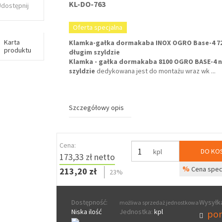
KL-DO-763
Udostępnij
Oferta specjalna
Karta
Klamka-gałka dormakaba INOX OGRO Base-4 
produktu
długim szyldzie
Klamka - gałka dormakaba 8100 OGRO BASE-4 
szyldzie
dedykowana jest do montażu wraz wk
...
Szczegółowy opis
Cena:
DO KO
kpl
173,33 zł netto
%
Cena spec
213,20 zł
23%
Dostępność:
Wysyłka
możliwa sprzedaż jednostkowa
Niska ilość
Jednostka:
kpl
pon