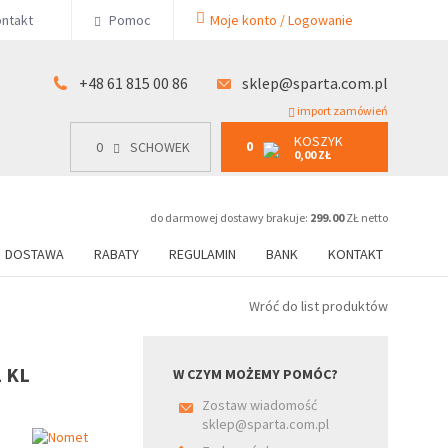
KOSZYK
ntakt
Pomoc
Moje konto / Logowanie
0
15 00 86
0
SCHOWEK
0,00 ZŁ
+48 61 815 00 86
sklep@sparta.com.pl
import zamówień
KOSZYK
0
0
SCHOWEK
0,00 ZŁ
do darmowej dostawy brakuje:
299.00
ZŁ netto
DOSTAWA
RABATY
REGULAMIN
BANK
KONTAKT
Wróć do list produktów
2 KL
W CZYM MOŻEMY POMÓC?
Zostaw wiadomość
sklep@sparta.com.pl