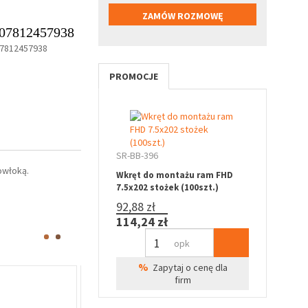
07812457938
7812457938
PROMOCJE
SR-BB-396
owłoką.
Wkręt do montażu ram FHD
7.5x202 stożek (100szt.)
92,88 zł
114,24 zł
opk
%
Zapytaj o cenę dla
Oferta specj
firm