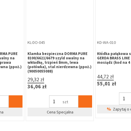
EL-AA-021
BL-AA-004
8 ProFix 2
Elektrozaczep effeff 118 ProFix 2
Blacha płaska 15C
/DC
(118E.13-A71) 10-24V AC/DC, z
(250x25x3 mm) do
wyłącznikiem
elektrozaczepów e
(118.13),uniwersal
nierdzewna
205,00 zł
63,98 zł
252,15 zł
78,70 zł
szt
na
Cena Specjalna
%
Zapytaj o 