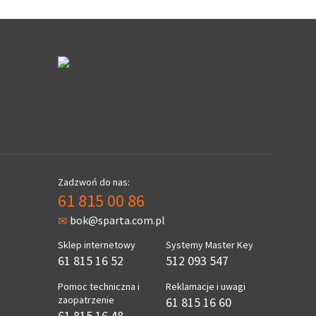
Zadzwoń do nas:
61 815 00 86
bok@sparta.com.pl
Sklep internetowy
Systemy Master Key
61 815 16 52
512 093 547
Pomoc techniczna i
Reklamacje i uwagi
zaopatrzenie
61 815 16 60
61 815 16 48