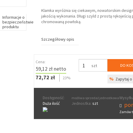
Klamka wyróżnia się ciekawym, nowatorskim design
jakością wykonania. Długi szyld z prostą rękojeścią
Informacje o
chromowaną powłoką.
bezpieczeństwie
produktu
Szczegółowy opis
Cena:
DO KO
szt
59,12 zł netto
72,72 zł
23%
%
Zapytaj o 
Dostępność:
Wysyłka
możliwa sprzedaż jednostkowa
Duża ilość
Jednostka:
szt
pon
Zamów t