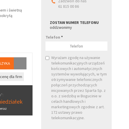
Zadzwoń do nas
61 815 00 86
em i świetną
 pokrytą
ZOSTAW NUMER TELEFONU
oddzwonimy
Telefon
*
Wyrażam zgodę na używanie
telekomunikacyjnych urządzeń
SZYKA
końcowych i automatycznych
systemów wywołujących, w tym
cenę dla firm
otrzymywanie telefonicznych
połączeń przychodzących
inicjowanych przez Sparta Sp. z
*:
o.o. z siedzibą w Bogucinie w
iedziałek
celach handlowych i
marketingowych zgodnie z art.
eraz
172 ustawy prawo
telekomunikacyjne.