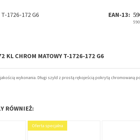
:
T-1726-172 G6
EAN-13:
59
590
 72 KL CHROM MATOWY T-1726-172 G6
jakością wykonania. Długi szyld z prostą rękojeścią pokrytą chromowaną p
ŁY RÓWNIEŻ:
Oferta specjalna