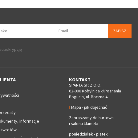
ZAPISZ
 subskrypcję
LIENTA
KONTAKT
SPARTA SP. Z O.O.
62-006 Kobylnica k\Poznania
rywatności
Bogucin, ul. Boczna 4
Mapa - jak dojechać
przedaży
Zapraszamy do hurtowni
okumenty, informacje
i salonu klamek:
 zwrotów
poniedziałek - piątek