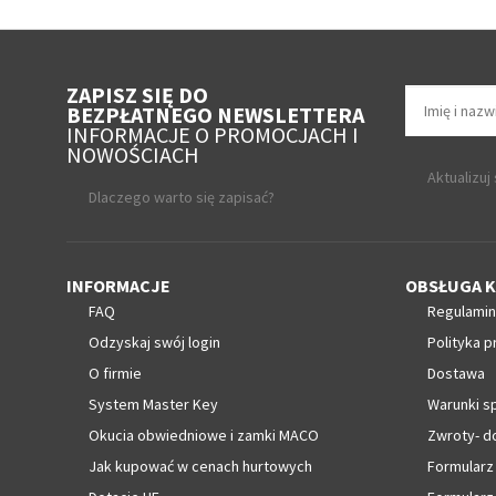
ZAPISZ SIĘ DO
BEZPŁATNEGO NEWSLETTERA
INFORMACJE O PROMOCJACH I
NOWOŚCIACH
Aktualizuj
Dlaczego warto się zapisać?
INFORMACJE
OBSŁUGA K
FAQ
Regulamin
Odzyskaj swój login
Polityka p
O firmie
Dostawa
System Master Key
Warunki s
Okucia obwiedniowe i zamki MACO
Zwroty- d
Jak kupować w cenach hurtowych
Formularz