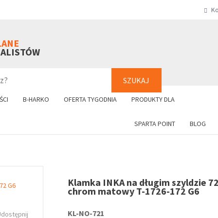
Ko
SZUKAJ
+48 61 8
LANE
NALISTÓW
SZUKAJ
ŚCI
B-HARKO
OFERTA TYGODNIA
PRODUKTY DLA
SPARTA POINT
BLOG
Klamka INKA na długim szyldzie 7
chrom matowy T-1726-172 G6
KL-NO-721
Udostępnij