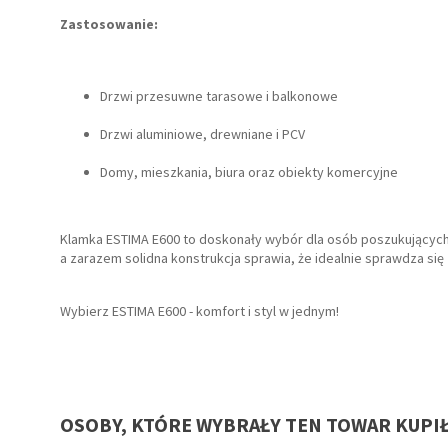
Zastosowanie:
Drzwi przesuwne tarasowe i balkonowe
Drzwi aluminiowe, drewniane i PCV
Domy, mieszkania, biura oraz obiekty komercyjne
Klamka ESTIMA E600 to doskonały wybór dla osób poszukujących
a zarazem solidna konstrukcja sprawia, że idealnie sprawdza si
Wybierz ESTIMA E600 - komfort i styl w jednym!
OSOBY, KTÓRE WYBRAŁY TEN TOWAR KUPI