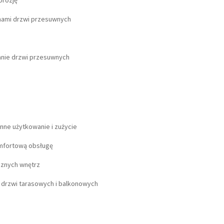
orozję
emami drzwi przesuwnych
anie drzwi przesuwnych
enne użytkowanie i zużycie
omfortową obsługę
cznych wnętrz
 drzwi tarasowych i balkonowych