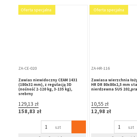
Oferta specjalna
ZA-HR-301
ZS-SW-214
wy do
Zawias szczelinowy do drzwi
Zasuwka obrotowa DG0
95 mm
bezprzylgowych, prosty 100x71, fi
nierdzewna 70x100 m
6x2,5 mm stal nierdzewna SUS202
12,85 zł
18,93 zł
15,81 zł
23,28 zł
szt
szt