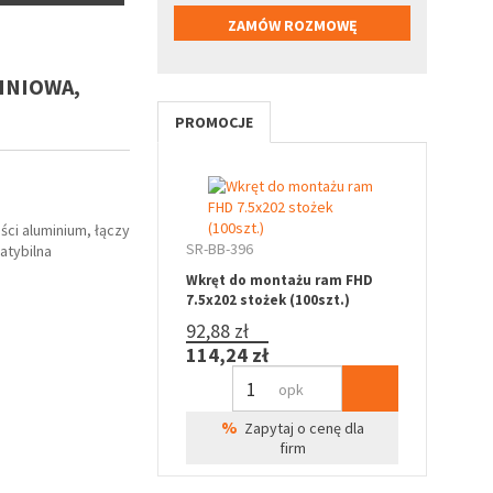
INIOWA,
PROMOCJE
ci aluminium, łączy
SR-BB-396
atybilna
Wkręt do montażu ram FHD
7.5x202 stożek (100szt.)
92,88 zł
114,24 zł
opk
%
Zapytaj o cenę dla
firm