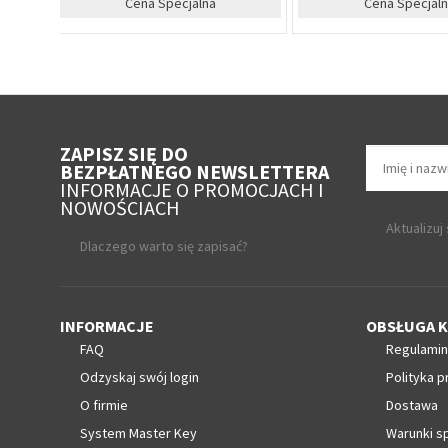
%
irm
Cena Specjalna
Zapytaj o cenę 
ZAPISZ SIĘ DO
BEZPŁATNEGO NEWSLETTERA
INFORMACJE O PROMOCJACH I
NOWOŚCIACH
Aktualizuj
Dlaczego warto się zapisać?
INFORMACJE
OBSŁUGA K
FAQ
Regulamin
Odzyskaj swój login
Polityka p
O firmie
Dostawa
System Master Key
Warunki s