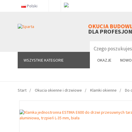
Polski
WSZYSTKIE KATEGORIE
OKUCIA BUDOW
DLA PROFESJO
WSZYSTKIE KATEGORIE
OKAZJE
NOWO
Start
Okucia okienne i drzwiowe
Klamki okienne
Do 