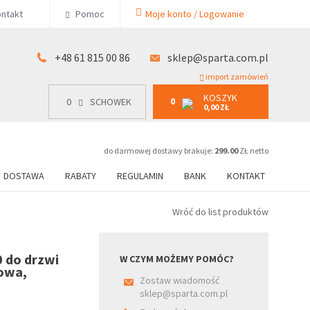
KOSZYK
ntakt
Pomoc
Moje konto / Logowanie
0
15 00 86
0
SCHOWEK
0,00 ZŁ
+48 61 815 00 86
sklep@sparta.com.pl
import zamówień
KOSZYK
0
0
SCHOWEK
0,00 ZŁ
do darmowej dostawy brakuje:
299.00
ZŁ netto
DOSTAWA
RABATY
REGULAMIN
BANK
KONTAKT
Wróć do list produktów
 do drzwi
W CZYM MOŻEMY POMÓC?
owa,
Zostaw wiadomość
sklep@sparta.com.pl