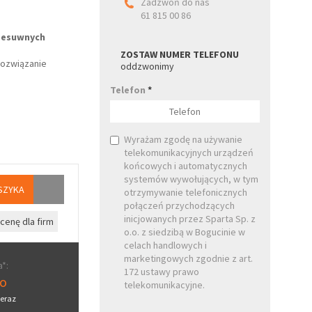
Zadzwoń do nas
61 815 00 86
rzesuwnych
ZOSTAW NUMER TELEFONU
rozwiązanie
oddzwonimy
Telefon
*
Wyrażam zgodę na używanie
telekomunikacyjnych urządzeń
końcowych i automatycznych
systemów wywołujących, w tym
SZYKA
otrzymywanie telefonicznych
połączeń przychodzących
inicjowanych przez Sparta Sp. z
cenę dla firm
o.o. z siedzibą w Bogucinie w
celach handlowych i
marketingowych zgodnie z art.
*:
172 ustawy prawo
ro
telekomunikacyjne.
eraz