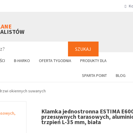
Ko
SZUKAJ
+48 61 8
LANE
NALISTÓW
SZUKAJ
ŚCI
B-HARKO
OFERTA TYGODNIA
PRODUKTY DLA
SPARTA POINT
BLOG
drzwi okiennych suwanych
Klamka jednostronna ESTIMA E600
przesuwnych tarasowych, alumini
trzpień L-35 mm, biała