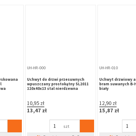
GA-DO-100
KL-SW-129
05B stal
Gałka stała z tarczką owalną B-
Klamka drzwiowa 
m
HARKO, rozstaw śrub 50 mm,
WB
trzpień 8mm nacięty, stal
nierdzewna (połówka)
30,75 zł
154,41 zł
37,82 zł
189,92 zł
szt