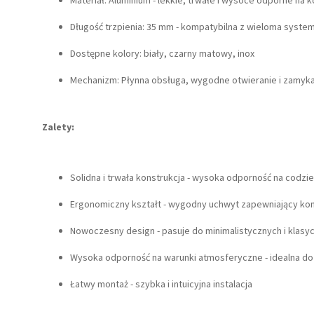
Materiał: Aluminium - lekkie, trwałe i wysoce odporne na k
Długość trzpienia: 35 mm - kompatybilna z wieloma syst
Dostępne kolory: biały, czarny matowy, inox
Mechanizm: Płynna obsługa, wygodne otwieranie i zamyk
Zalety:
Solidna i trwała konstrukcja - wysoka odporność na codzi
Ergonomiczny kształt - wygodny uchwyt zapewniający k
Nowoczesny design - pasuje do minimalistycznych i klasy
Wysoka odporność na warunki atmosferyczne - idealna do
Łatwy montaż - szybka i intuicyjna instalacja