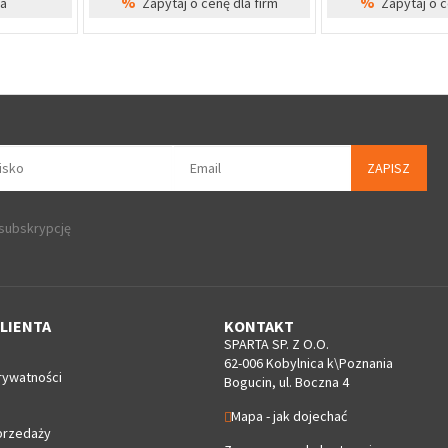
%
%
dla firm
Zapytaj o cenę dla firm
Zapytaj o 
ZAPISZ
 subskrypcję
LIENTA
KONTAKT
SPARTA SP. Z O.O.
62-006 Kobylnica k\Poznania
rywatności
Bogucin, ul. Boczna 4
Mapa - jak dojechać
przedaży