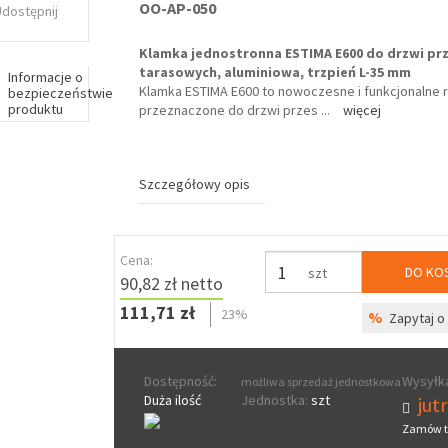
OO-AP-050
Udostępnij
Klamka jednostronna ESTIMA E600 do drzwi p
tarasowych, aluminiowa, trzpień L-35 mm
Informacje o
Klamka ESTIMA E600 to nowoczesne i funkcjonalne 
bezpieczeństwie
produktu
przeznaczone do drzwi przes
...
więcej
Szczegółowy opis
Cena:
DO KO
szt
90,82 zł netto
111,71 zł
23%
%
Zapytaj o 
Dostępność:
Wysyłka
możliwa sprzedaż jednostkowa
Duża ilość
Jednostka:
szt
jut
Zamów t