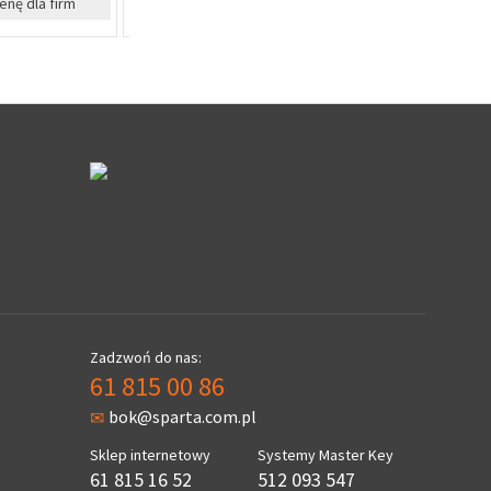
cenę dla firm
Cena Specjalna
Cen
Zadzwoń do nas:
61 815 00 86
bok@sparta.com.pl
Sklep internetowy
Systemy Master Key
61 815 16 52
512 093 547