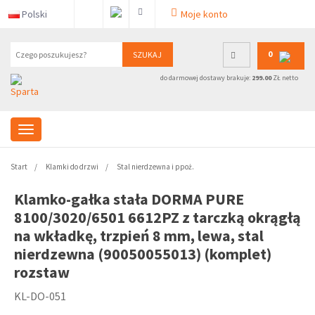
Polski
Moje konto
0
SZUKAJ
do darmowej dostawy brakuje:
299.00
ZŁ netto
Start
Klamki do drzwi
Stal nierdzewna i ppoż.
Klamko-gałka stała DORMA PURE
8100/3020/6501 6612PZ z tarczką okrągłą
na wkładkę, trzpień 8 mm, lewa, stal
nierdzewna (90050055013) (komplet)
rozstaw
KL-DO-051