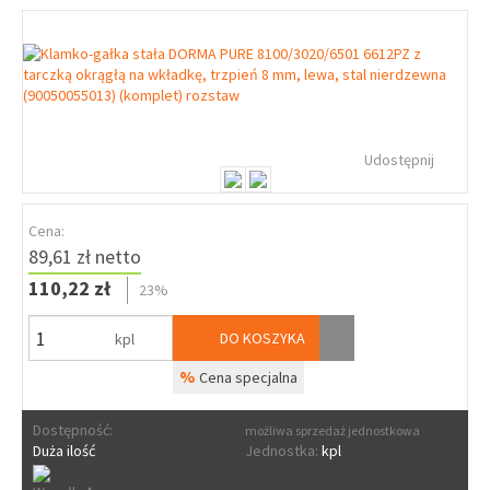
Udostępnij
Cena:
89,61 zł netto
110,22 zł
23%
DO KOSZYKA
kpl
%
Cena specjalna
Dostępność:
możliwa sprzedaż jednostkowa
Duża ilość
Jednostka:
kpl