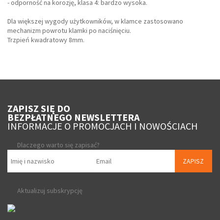
- odporność na korozję, klasa 4: bardzo wysoka.
Dla większej wygody użytkowników, w klamce zastosowano
mechanizm powrotu klamki po naciśnięciu.
Trzpień kwadratowy 8mm.
ZAPISZ SIĘ DO
BEZPŁATNEGO NEWSLETTERA
INFORMACJE O PROMOCJACH I NOWOŚCIACH
Dlaczego warto się zapisać?
ZAPISZ
Aktualizuj subskrypcję