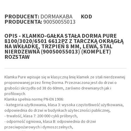
PRODUCENT:
DORMAKABA
KOD
PRODUCENTA:
90050055013
OPIS - KLAMKO-GAŁKA STAŁA DORMA PURE
8100/3020/6501 6612PZ Z TARCZKĄ OKRĄGŁĄ
NA WKŁADKĘ, TRZPIEŃ 8 MM, LEWA, STAL
NIERDZEWNA (90050055013) (KOMPLET)
ROZSTAW
Klamka Pure wpisuje się w klasyczną linię klamek ze stali nierdzewnej
proponowanej przez firmę Dorma. Przeznaczona jest do drzwi o
grubości skrzydła od 38 do 60mm, zarówno drewnianych jak i
profilowych.
Klamka spełnia normę PN-EN 1906:
- kategoria użytkowania, klasa 3: wysoka częstotliwość użytkowania,
odpowiednia do drzwi w budynkach użyteczności publicznej,
- trwałość, klasa 7: 200 000 cykli próbnych,
- odporność ogniowa, klasa B: odpowiednia do drzwi
przeciwpożarowych i dymoszczelnych,