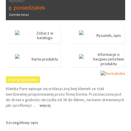
Wysyłka*:
poniedziałek
Zamów teraz
Zobacz w
Rysunek, opis
katalogu
Informacje o
Karta produktu
bezpieczeństwie
produktu
Oferta specjalna
Klamka Pure wpisuje się w klasyczną linię klamek ze stali
nierdzewnej proponowanej przez firmę Dorma. Przeznaczona jest
do drzwi o grubości skrzydła od 38 do 60mm, zarówno drewnianych
jak i profilowyc
...
więcej
Szczegółowy opis