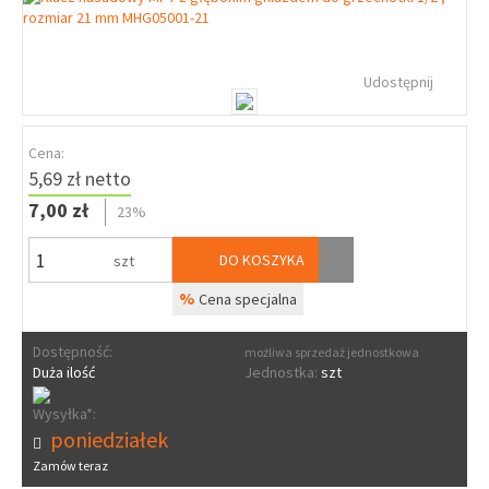
Udostępnij
Cena:
5,69 zł netto
7,00 zł
23%
DO KOSZYKA
szt
%
Cena specjalna
Dostępność:
możliwa sprzedaż jednostkowa
Duża ilość
Jednostka:
szt
Wysyłka*:
poniedziałek
Zamów teraz