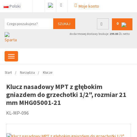
Polski
Moje konto
0
SZUKAJ
do darmowej dostawy brakuje:
299.00
ZŁ netto
Start
Narzędzia
Klucze
Klucz nasadowy MPT z głębokim
gniazdem do grzechotki 1/2", rozmiar 21
mm MHG05001-21
KL-MP-096