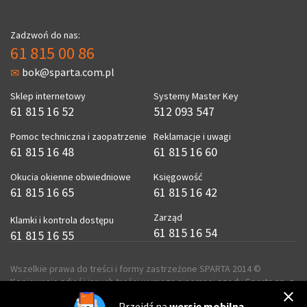
Zadzwoń do nas:
61 815 00 86
bok@sparta.com.pl
Sklep internetowy
Systemy Master Key
61 815 16 52
512 093 547
Pomoc techniczna i zaopatrzenie
Reklamacje i uwagi
61 815 16 48
61 815 16 60
Okucia okienne obwiedniowe
Księgowość
61 815 16 65
61 815 16 42
Zarząd
Klamki i kontrola dostępu
61 815 16 54
61 815 16 55
Wszelkie prawa do treści i formy zastrzeżone SPARTA 2014 ©
Kopiowanie zdjęć i innych treści wymaga pisemnej zgody Sparta sp. z
o.o.
Przejdź na
wersję mobilną