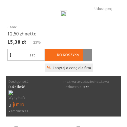
Udostępnij
Cena:
12,50 zł netto
15,38 zł
23%
DO KOSZYKA
szt
%
Zapytaj o cenę dla firm
Dostępność:
możliwa sprzedaż jednostkowa
Duża ilość
Jednostka:
szt
Wysyłka*:
jutro
Zamów teraz