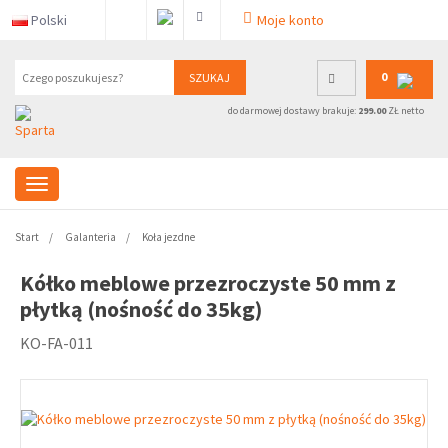
Polski
Moje konto
0
SZUKAJ
do darmowej dostawy brakuje:
299.00
ZŁ netto
Start
Galanteria
Koła jezdne
Kółko meblowe przezroczyste 50 mm z
płytką (nośność do 35kg)
KO-FA-011