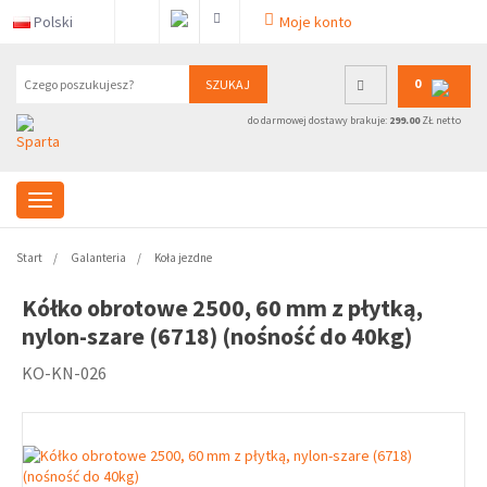
Polski
Moje konto
0
SZUKAJ
do darmowej dostawy brakuje:
299.00
ZŁ netto
Start
Galanteria
Koła jezdne
Kółko obrotowe 2500, 60 mm z płytką,
nylon-szare (6718) (nośność do 40kg)
KO-KN-026