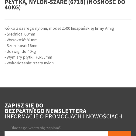
PŁYTKĄ, NYLON-SZARE (6718) (NOŚNOŚĆ DO
40KG)
Kółko z szarego nylonu, model 2500 hiszpańskiej firmy Amig
- Średnica: 60mm
- Wysokość: 81mm
- Szerokość: 18mm
- Udźwig: do 40kg
- Wymiary płytki: 70x55mm
- Wykończenie: szary nylon
ZAPISZ SIĘ DO
BEZPŁATNEGO NEWSLETTERA
INFORMACJE O PROMOCJACH I NOWOŚCIACH
Dlaczego warto się zapisać?