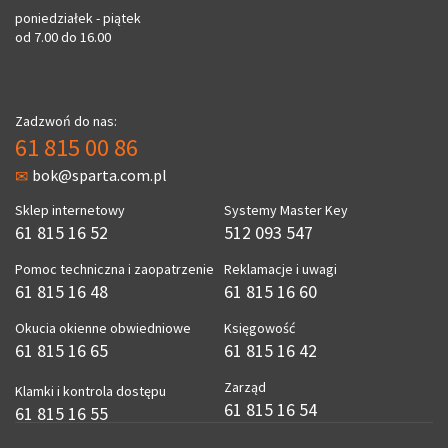
poniedziałek - piątek
od 7.00 do 16.00
Zadzwoń do nas:
61 815 00 86
bok@sparta.com.pl
Sklep internetowy
Systemy Master Key
61 815 16 52
512 093 547
Pomoc techniczna i zaopatrzenie
Reklamacje i uwagi
61 815 16 48
61 815 16 60
Okucia okienne obwiedniowe
Księgowość
61 815 16 65
61 815 16 42
Zarząd
Klamki i kontrola dostępu
61 815 16 54
61 815 16 55