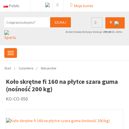
Polski
Moje konto
0
SZUKAJ
do darmowej dostawy brakuje:
299.00
ZŁ netto
Start
Galanteria
Koła jezdne
Koło skrętne fi 160 na płytce szara guma
(nośność 200 kg)
KO-CO-050