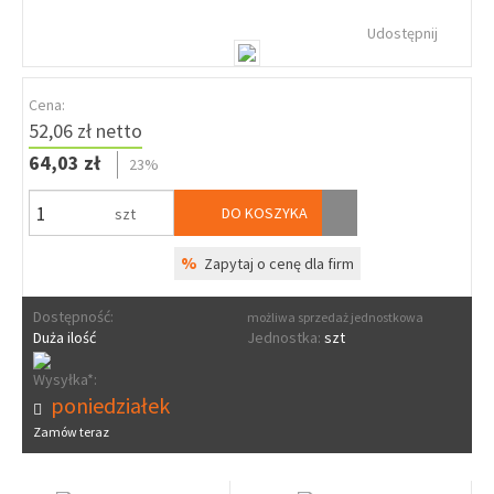
Udostępnij
Cena:
52,06 zł netto
64,03 zł
23%
DO KOSZYKA
szt
%
Zapytaj o cenę dla firm
Dostępność:
możliwa sprzedaż jednostkowa
Duża ilość
Jednostka:
szt
Wysyłka*:
poniedziałek
Zamów teraz