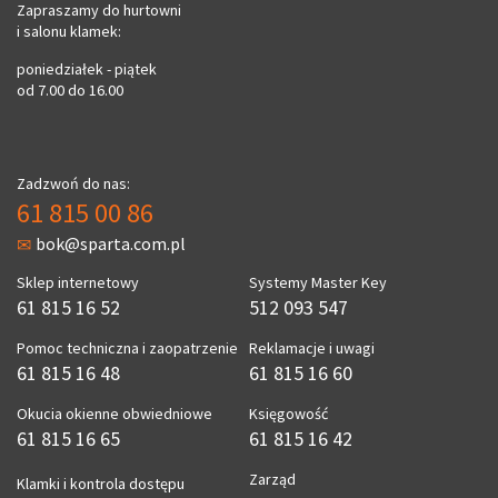
Zapraszamy do hurtowni
i salonu klamek:
poniedziałek - piątek
od 7.00 do 16.00
Zadzwoń do nas:
61 815 00 86
bok@sparta.com.pl
Sklep internetowy
Systemy Master Key
61 815 16 52
512 093 547
Pomoc techniczna i zaopatrzenie
Reklamacje i uwagi
61 815 16 48
61 815 16 60
Okucia okienne obwiedniowe
Księgowość
61 815 16 65
61 815 16 42
Zarząd
Klamki i kontrola dostępu