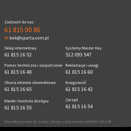
Zadzwoń do nas:
61 815 00 86
bok@sparta.com.pl
Sklep internetowy
Systemy Master Key
61 815 16 52
512 093 547
Pomoc techniczna i zaopatrzenie
Reklamacje i uwagi
61 815 16 48
61 815 16 60
Okucia okienne obwiedniowe
Księgowość
61 815 16 65
61 815 16 42
Zarząd
Klamki i kontrola dostępu
61 815 16 54
61 815 16 55
Wszelkie prawa do treści i formy zastrzeżone SPARTA 2014 ©
Kopiowanie zdjęć i innych treści wymaga pisemnej zgody Sparta sp. z