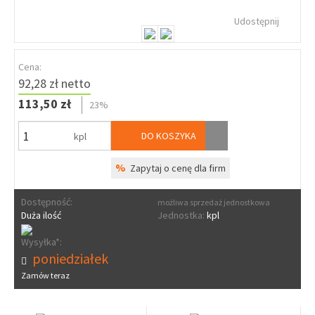
Udostępnij
Cena:
92,28 zł netto
113,50 zł
23%
DO KOSZYKA
kpl
%
Zapytaj o cenę dla firm
Dostępność:
możliwa sprzedaż jednostkowa
Duża ilość
Jednostka:
kpl
Wysyłka*:
poniedziałek
Zamów teraz