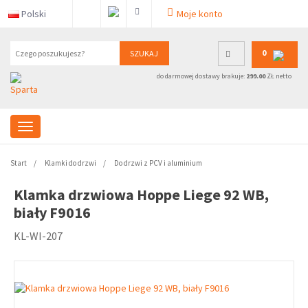
Polski
Moje konto
0
SZUKAJ
do darmowej dostawy brakuje:
299.00
ZŁ netto
Start
Klamki do drzwi
Do drzwi z PCV i aluminium
Klamka drzwiowa Hoppe Liege 92 WB,
biały F9016
KL-WI-207