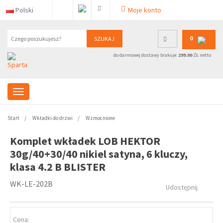
Polski
Moje konto
0
SZUKAJ
do darmowej dostawy brakuje:
299.00
ZŁ netto
Start
Wkładki do drzwi
Wzmocnione
Komplet wkładek LOB HEKTOR
30g/40+30/40 nikiel satyna, 6 kluczy,
klasa 4.2 B BLISTER
WK-LE-202B
Udostępnij
Cena: