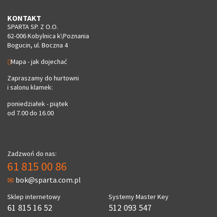
KONTAKT
SPARTA SP. Z O.O.
62-006 Kobylnica k\Poznania
Bogucin, ul. Boczna 4
Mapa - jak dojechać
Zapraszamy do hurtowni
i salonu klamek:
poniedziałek - piątek
od 7.00 do 16.00
Zadzwoń do nas:
61 815 00 86
bok@sparta.com.pl
Sklep internetowy
Systemy Master Key
61 815 16 52
512 093 547