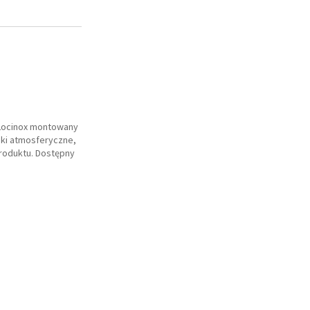
 Locinox montowany
nki atmosferyczne,
roduktu. Dostępny