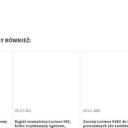
ŁY RÓWNIEŻ:
ZE-LC-372
ZA-PL-383
n 18mm
Komplet zawiasów Locinox GBM12-
Zawiasa czopowa 
DP ze wzmocnioną zaślepką, śruba
przykręcana fi 15