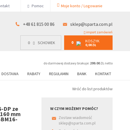
KOSZYK
ntakt
Pomoc
Moje konto / Logowanie
0
15 00 86
0
SCHOWEK
0,00 ZŁ
+48 61 815 00 86
sklep@sparta.com.pl
import zamówień
KOSZYK
0
0
SCHOWEK
0,00 ZŁ
do darmowej dostawy brakuje:
299.00
ZŁ netto
DOSTAWA
RABATY
REGULAMIN
BANK
KONTAKT
Wróć do list produktów
6-DP ze
W CZYM MOŻEMY POMÓC?
x160 mm
Zostaw wiadomość
(GBM16-
sklep@sparta.com.pl