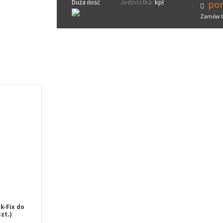
Duża ilość
Jednostka:
kpl
pon
Zamów t
k-Fix do
zt.)