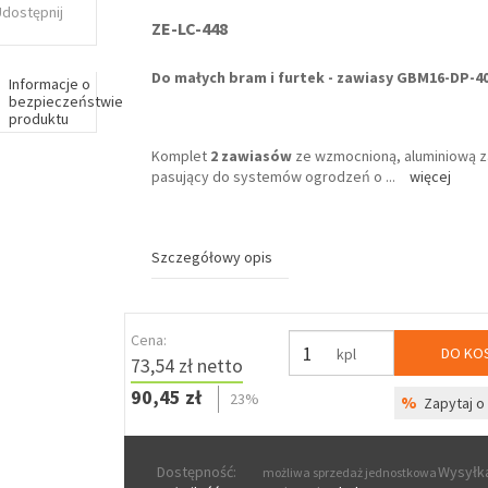
Udostępnij
ZE-LC-448
Do małych bram i furtek - zawiasy GBM16-DP-40
Informacje o
bezpieczeństwie
produktu
Komplet
2 zawiasów
ze wzmocnioną, aluminiową z
pasujący do systemów ogrodzeń o
...
więcej
Szczegółowy opis
Cena:
DO KO
kpl
73,54 zł netto
90,45 zł
23%
%
Zapytaj o 
Dostępność:
Wysyłka
możliwa sprzedaż jednostkowa