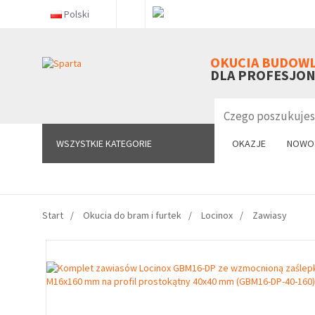
Polski
WSZYSTKIE KATEGORIE
OKUCIA BUDOW
DLA PROFESJO
WSZYSTKIE KATEGORIE
OKAZJE
NOWO
Start
Okucia do bram i furtek
Locinox
Zawiasy