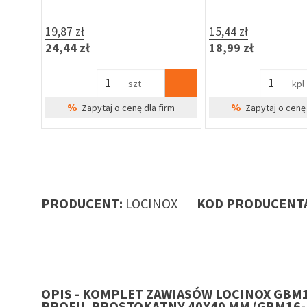
19,87 zł
15,44 zł
24,44 zł
18,99 zł
szt
kpl
%
%
Zapytaj o cenę dla firm
Zapytaj o cenę 
PRODUCENT:
LOCINOX
KOD PRODUCENT
OPIS - KOMPLET ZAWIASÓW LOCINOX GBM
PROFIL PROSTOKĄTNY 40X40 MM (GBM16-