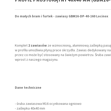
Do małych bram i furtek - zawiasy GBM16-DP-40-160 Locinox
Komplet
2 zawiasów
ze wzmocnioną, aluminiową zaślepką pasu
w profilu umożliwia płyną prace skrzydła. Zawias dedykowany n
przez co może być stosowany na świeżym powietrzu. Śruba zaw
wprost z naszego magazynu.
Dane techniczne
- śruba zawiasowa M16 ocynkowana ogniowo
- zaślepka 40x40 mm