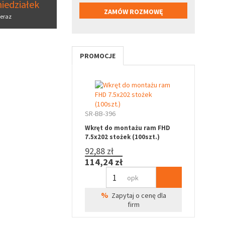
iedziałek
eraz
PROMOCJE
SR-BB-396
Wkręt do montażu ram FHD
7.5x202 stożek (100szt.)
92,88 zł
114,24 zł
opk
%
Zapytaj o cenę dla
firm