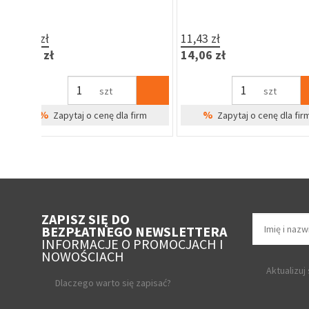
wkładka VSZ, klamka aluminium
(profil kwadratowy 60x60)
367,90 zł
12,50 zł
452,52 zł
15,38 zł
szt
szt
%
%
irm
Zapytaj o cenę dla firm
Zapytaj o cenę 
ZAPISZ SIĘ DO
BEZPŁATNEGO NEWSLETTERA
INFORMACJE O PROMOCJACH I
NOWOŚCIACH
Aktualizuj
Dlaczego warto się zapisać?