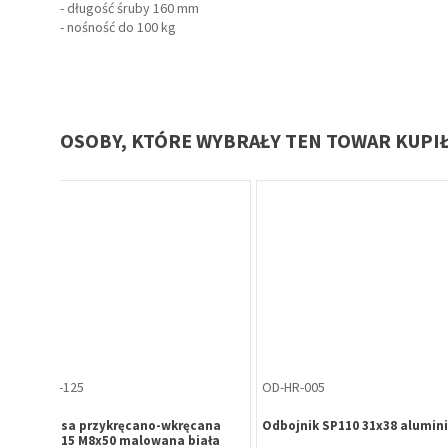
- długość śruby 160 mm
- nośność do 100 kg
OSOBY, KTÓRE WYBRAŁY TEN TOWAR KUPI
ZE-LC-007
NZ-HE-000
ram
Zamek Locinox LSKZ do bram
Nóż aluminiowy Tolse
LKZ V2,
przesuwnych, mechanizm INOX,