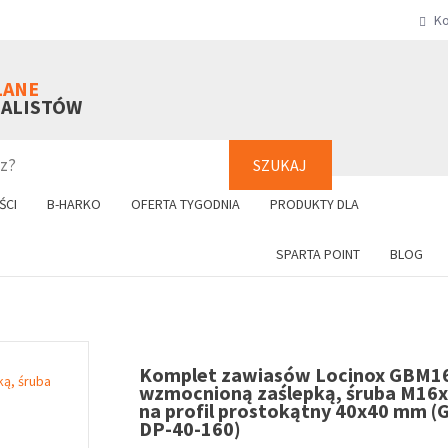
Ko
SZUKAJ
+48 61 8
LANE
NALISTÓW
SZUKAJ
ŚCI
B-HARKO
OFERTA TYGODNIA
PRODUKTY DLA
SPARTA POINT
BLOG
Komplet zawiasów Locinox GBM1
wzmocnioną zaślepką, śruba M16
na profil prostokątny 40x40 mm 
DP-40-160)