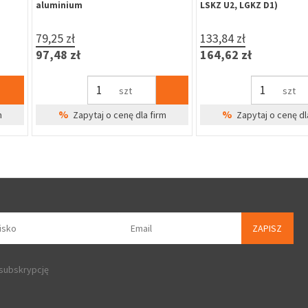
M12x150 mm na profil prostokątny
00w8010p1b300A)
40x40 mm (GBM12-DP40-150)
67,90 zł
3,50 zł
83,52 zł
4,31 zł
szt
%
%
dla firm
Zapytaj o cenę dla firm
Zapytaj o 
ZAPISZ
 subskrypcję