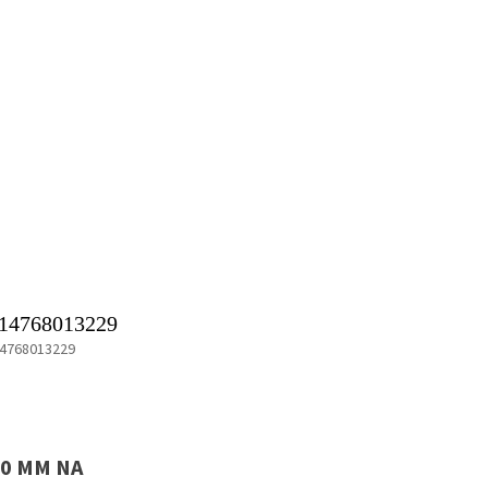
14768013229
4768013229
0 MM NA