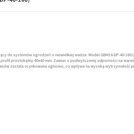
jący do systemów ogrodzeń o niewielkiej wadze. Model GBM16-DP-40-160
a profil prostokątny 40x40 mm. Zawias o podwyższonej odporności na waru
iasów została ocynkowana ogniowo, co wpływa na wysoką wytrzymałość p