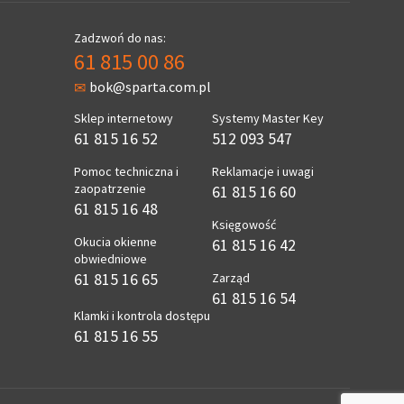
Zadzwoń do nas:
61 815 00 86
bok@sparta.com.pl
Sklep internetowy
Systemy Master Key
61 815 16 52
512 093 547
Pomoc techniczna i
Reklamacje i uwagi
zaopatrzenie
61 815 16 60
61 815 16 48
Księgowość
Okucia okienne
61 815 16 42
obwiedniowe
61 815 16 65
Zarząd
61 815 16 54
Klamki i kontrola dostępu
61 815 16 55