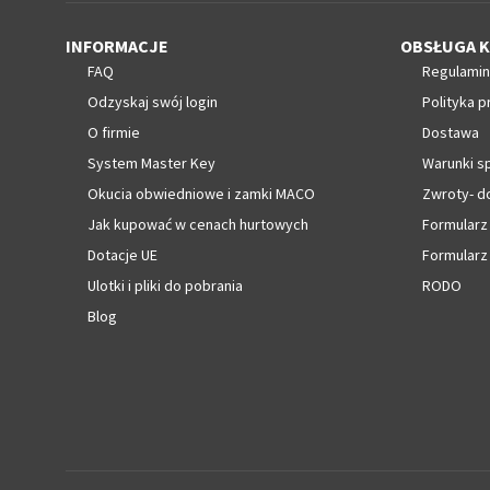
INFORMACJE
OBSŁUGA K
FAQ
Regulamin
Odzyskaj swój login
Polityka p
O firmie
Dostawa
System Master Key
Warunki s
Okucia obwiedniowe i zamki MACO
Zwroty- d
Jak kupować w cenach hurtowych
Formularz
Dotacje UE
Formularz
Ulotki i pliki do pobrania
RODO
Blog