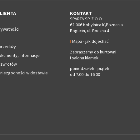
LIENTA
KONTAKT
SPARTA SP. Z O.O.
62-006 Kobylnica k\Poznania
rywatności
Bogucin, ul. Boczna 4
Mapa - jak dojechać
przedaży
Zapraszamy do hurtowni
okumenty, informacje
i salonu klamek:
 zwrotów
poniedziałek - piątek
 niezgodności w dostawie
od 7.00 do 16.00