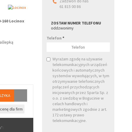
Zadzwoń do nas
61 815 00 86
-160 Locinox
ZOSTAW NUMER TELEFONU
oddzwonimy
Telefon
*
aślepką
Wyrażam zgodę na używanie
telekomunikacyjnych urządzeń
końcowych i automatycznych
systemów wywołujących, w tym
otrzymywanie telefonicznych
połączeń przychodzących
inicjowanych przez Sparta Sp. z
SZYKA
o.o. z siedzibą w Bogucinie w
celach handlowych i
cenę dla firm
marketingowych zgodnie z art.
172 ustawy prawo
telekomunikacyjne.
*: