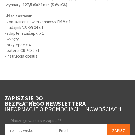
-wymiary: 127,5x9x24 mm (SxWxGł.)
Skład zestawu:
- kontaktron nawierzchniowy FM.V x 1
- nadajnik VS.KG.04 x 1
- adapter i zaślepki x 1
- wkręty
- przylepce x 4
- bateria CR 2032 x1
- instrukcja obsługi
ZAPISZ SIĘ DO
BEZPŁATNEGO NEWSLETTERA
INFORMACJE O PROMOCJACH I NOWOŚCIACH
Dlaczego warto się zapisać?
ZAPISZ