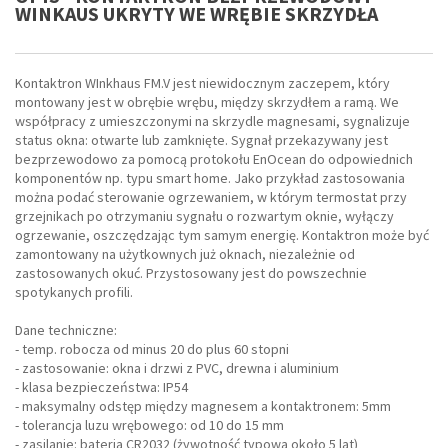
WINKAUS UKRYTY WE WRĘBIE SKRZYDŁA
Kontaktron WInkhaus FM.V jest niewidocznym zaczepem, który
montowany jest w obrębie wrębu, między skrzydłem a ramą. We
współpracy z umieszczonymi na skrzydle magnesami, sygnalizuje
status okna: otwarte lub zamknięte. Sygnał przekazywany jest
bezprzewodowo za pomocą protokołu EnOcean do odpowiednich
komponentów np. typu smart home. Jako przykład zastosowania
można podać sterowanie ogrzewaniem, w którym termostat przy
grzejnikach po otrzymaniu sygnału o rozwartym oknie, wyłączy
ogrzewanie, oszczędzając tym samym energię. Kontaktron może być
zamontowany na użytkownych już oknach, niezależnie od
zastosowanych okuć. Przystosowany jest do powszechnie
spotykanych profili.
Dane techniczne:
- temp. robocza od minus 20 do plus 60 stopni
- zastosowanie: okna i drzwi z PVC, drewna i aluminium
- klasa bezpieczeństwa: IP54
- maksymalny odstęp między magnesem a kontaktronem: 5mm
- tolerancja luzu wrębowego: od 10 do 15 mm
- zasilanie: bateria CR2032 (żywotność typowa około 5 lat)