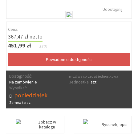
Udostępnij
Cena:
367,47 zł netto
451,99 zł
23%
Dostępność:
możliwa sprzedaż jednostkowa
Na zamówienie
Jednostka:
szt
Wysyłka*:
poniedziałek
Zamów teraz
Zobacz w
Rysunek, opis
katalogu