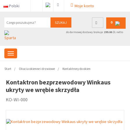
Polski
Moje konto
0
SZUKAJ
do darmowej dostawy brakuje:
299.00
ZŁ netto
Start
Okucia okienne i drzwiowe
Kontaktrony do okien
Kontaktron bezprzewodowy Winkaus
ukryty we wrębie skrzydła
KO-WI-000