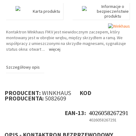
Informacje o
Karta produktu
bezpieczeństwie
produktu
Kontaktron WInkhaus FM.V jest niewidocznym zaczepem, który
montowany jest w obrębie wrębu, między skrzydłem a ramą. We
współpracy z umieszczonymi na skrzydle magnesami, sygnalizuje
status okna: otwart
...
więcej
Szczegółowy opis
PRODUCENT:
WINKHAUS
KOD
PRODUCENTA:
5082609
EAN-13:
4026058267291
4026058267291
OPIS - KONTAKTRON BEZPRZEWODOWY