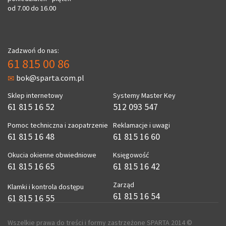
od 7.00 do 16.00
Zadzwoń do nas:
61 815 00 86
bok@sparta.com.pl
Sklep internetowy
Systemy Master Key
61 815 16 52
512 093 547
Pomoc techniczna i zaopatrzenie
Reklamacje i uwagi
61 815 16 48
61 815 16 60
Okucia okienne obwiedniowe
Księgowość
61 815 16 65
61 815 16 42
Zarząd
Klamki i kontrola dostępu
61 815 16 54
61 815 16 55
Wszelkie prawa do treści i formy zastrzeżone SPARTA 2014 ©